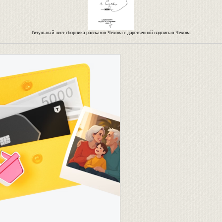
Титульный лист сборника рассказов Чехова с дарственной надписью Чехова.