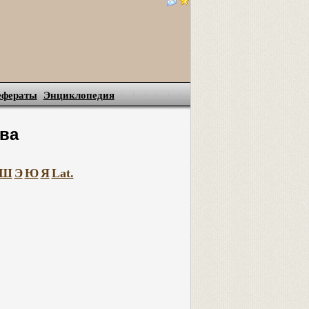
ефераты
Энциклопедия
ва
Ш
Э
Ю
Я
Lat.