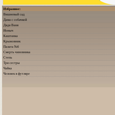
Избранное:
Вишневый сад
Дама с собачкой
Дядя Ваня
Ионыч
Каштанка
Крыжовник
Палата №6
Смерть чиновника
Степь
Три сестры
Чайка
Человек в футляре