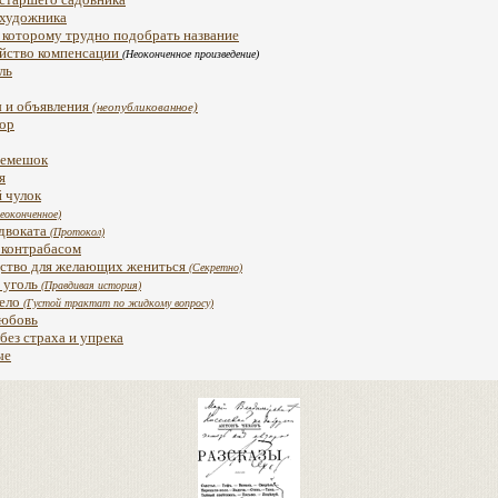
 художника
, которому трудно подобрать название
йство компенсации
(Неоконченное произведение)
ль
 и объявления
(неопубликованное)
ор
ремешок
я
 чулок
неоконченное)
двоката
(Протокол)
 контрабасом
ство для желающих жениться
(Секретно)
 уголь
(Правдивая история)
дело
(Густой трактат по жидкому вопросу)
любовь
без страха и упрека
ые