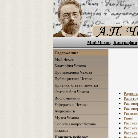
Мой Чехов
Биография
Содержание:
Мой Чехов
Биография Чехова
Произведения Чехова
Публицистика Чехова
Критика, статьи, заметки
Фотоальбом Чехова
Радость
Воспоминания
Раз в го
Разгово
Рефераты о Чехове
Разгово
Аудиокниги
Размазн
Музеи Чехова
Рано!
Рассказ
События вокруг Чехова
Рассказ
Ссылки
Рассказ
Прислать реферат
Рассказ