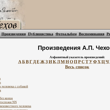
Произведения
Публицистика
Фотоальбом
Воспоминания
Р
Произведения А.П. Чехо
Алфавитный указатель произведений:
А
Б
В
Г
Д
Е
Ж
З
И
К
Л
М
Н
О
П
Р
С
Т
У
Ф
Х
Ц
Ч
Весь список
д
р
р человека с собакой
я
 без конца
 госпожи NN
 неизвестного человека
 старшего садовника