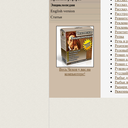
Рассказ
Энциклопедия
Рассказ
English version
Расстро
Статьи
Ревните
Реклама
Рекламы
Репетит
Репка
Речь и 
Рецензи
Розовый
Роман
(
Роман а
Роман с
Руковод
Весь Чехов у вас на
Русский
компьютере!
Рыбье 
Рыбья 
Рыцари 
Ряженн