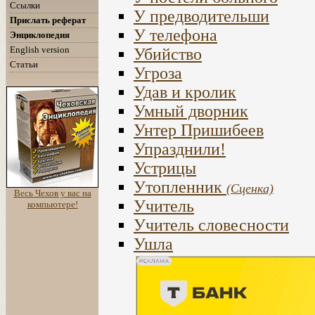
Ссылки
У предводительши
Прислать реферат
У телефона
Энциклопедия
English version
Убийство
Статьи
Угроза
Удав и кролик
Умный дворник
Унтер Пришибеев
Упразднили!
Устрицы
Утопленник
(Сценка)
Весь Чехов у вас на
Учитель
компьютере!
Учитель словесности
Ушла