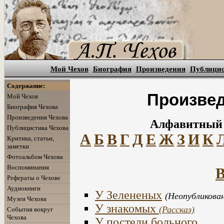
Мой Чехов
Биография
Произведения
Публици
Содержание:
Произвед
Мой Чехов
Биография Чехова
Произведения Чехова
Алфавитный 
Публицистика Чехова
А
Б
В
Г
Д
Е
Ж
З
И
К
Критика, статьи,
заметки
Фотоальбом Чехова
Воспоминания
В
Рефераты о Чехове
Аудиокниги
У Зелененых
(Неопубликован
Музеи Чехова
У знакомых
(Рассказ)
События вокруг
Чехова
У постели больного