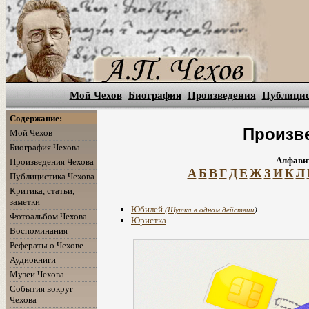
Мой Чехов
Биография
Произведения
Публици
Содержание:
Произве
Мой Чехов
Биография Чехова
Алфавит
Произведения Чехова
А
Б
В
Г
Д
Е
Ж
З
И
К
Л
Публицистика Чехова
Критика, статьи,
заметки
Юбилей
(
Шутка в одном действии
)
Фотоальбом Чехова
Юристка
Воспоминания
Рефераты о Чехове
Аудиокниги
Музеи Чехова
События вокруг
Чехова