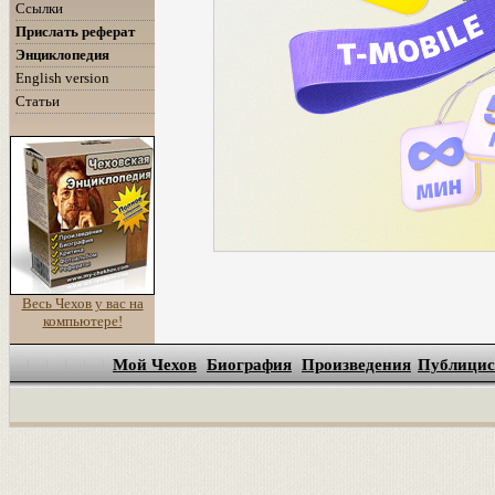
Ссылки
Прислать реферат
Энциклопедия
English version
Статьи
Весь Чехов у вас на
компьютере!
Мой Чехов
Биография
Произведения
Публицис