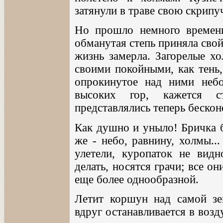
затянули в траве свою скрип
Но прошло немного времени,
обманутая степь приняла сво
жизнь замерла. Загорелые хо
своими покойными, как тень,
опрокинутое над ними небо
высоких гор, кажется с
представлялись теперь бескон
Как душно и уныло! Бричка б
же - небо, равнину, холмы..
улетели, куропаток не видн
делать, носятся грачи; все о
еще более однообразной.
Летит коршун над самой зе
вдруг останавливается в возд