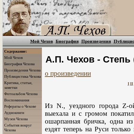
Мой Чехов
Биография
Произведения
Публици
Содержание:
А.П. Чехов - Степь
Мой Чехов
Биография Чехова
Произведения Чехова
о произведении
Публицистика Чехова
Критика, статьи,
I
II
заметки
Фотоальбом Чехова
Воспоминания
Из N., уездного города Z-
Рефераты о Чехове
выехала и с громом покатил
Аудиокниги
Музеи Чехова
ошарпанная бричка, одна из
События вокруг
ездят теперь на Руси только
Чехова