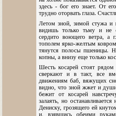
здесь - бог его знает. От е
трудно оторвать глаза. Счастл
Летом зной, зимой стужа и 
видишь только тьму и не 
сердито воющего ветра, а г
тополем ярко-желтым ковром,
тянутся полосы пшеницы. Н
копны, а внизу еще только кося
Шесть косарей стоят рядом 
сверкают и в такт, все в
движениям баб, вяжущих сно
видно, что зной жжет и души
бежит от косарей навстреч
залаять, но останавливается
Дениску, грозящего ей кнуто
и, взявшись обеими рукам