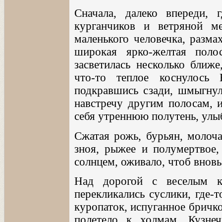
Сначала, далеко впереди, 
курганчиков и ветряной м
маленького человечка, разма
широкая ярко-желтая поло
засветилась несколько ближе
что-то теплое коснулось 
подкравшись сзади, шмыгнул
навстречу другим полосам, и
себя утреннюю полутень, улыб
Сжатая рожь, бурьян, молоча
зноя, рыжее и полумертвое,
солнцем, оживало, чтоб вновь
Над дорогой с веселым к
перекликались суслики, где-
куропаток, испуганное бричк
полетело к холмам. Кузнеч