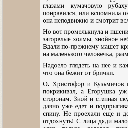
глазами кумачовую рубах
понравился, или вспомнила он
она неподвижно и смотрит всл
Но вот промелькнула и пшени
загорелые холмы, знойное не
Вдали по-прежнему машет кры
на маленького человечка, ра
Надоело глядеть на нее и ка
что она бежит от брички.
О. Христофор и Кузьмичов м
покрикивал, а Егорушка уж
сторонам. Зной и степная ск
давно уже едет и подпрыгива
спину. Не проехали еще и д
отдохнуть! С лица дяди мало