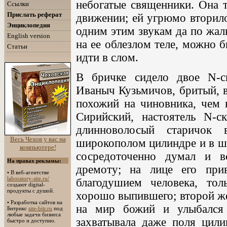
небогатые священники. Она т
Ссылки
Прислать реферат
движении; ей угрюмо вторило 
Энциклопедия
одним этим звукам да по жа
English version
на ее облезлом теле, можно б
Статьи
идти в слом.
В бричке сидело двое N-с
Иваныч Кузьмичов, бритый, в
похожий на чиновника, чем 
Сирийский, настоятель N-с
длинноволосый старичок 
Весь Чехов у вас на
широкополом цилиндре и в ши
компьютере!
сосредоточенно думал и в
На правах рекламы:
дремоту; на лице его при
•
В веб-агентстве
laboratory-site.ru/
благодушием человека, то
создают digital-
продукты с душой.
хорошо выпившего; второй же
• Разработка сайтов на
на мир божий и улыбался 
Битрикс
site-bitr.ru
под
любые задачи бизнеса
захватывала даже поля цили
быстро и доступно.