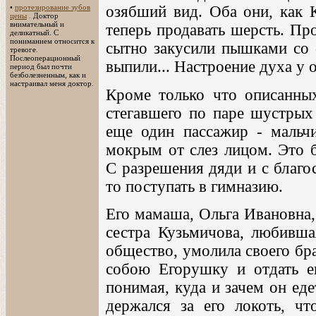
•
протезирование зубов
озябший вид. Оба они, как К
цены
. Доктор
внимательный и
теперь продавать шерсть. Пр
деликатный. С
пониманием относится к
сытно закусили пышками со с
тревоге.
Послеоперационный
выпили... Настроение духа у 
период был почти
безболезненным, как и
настраивал меня доктор.
Кроме только что описанны
стегавшего по паре шустрых
еще один пассажир - мальчи
мокрым от слез лицом. Это 
С разрешения дяди и с благо
то поступать в гимназию.
Его мамаша, Ольга Ивановна,
сестра Кузьмичова, любивша
общество, умолила своего бра
собою Егорушку и отдать ег
понимая, куда и зачем он еде
держался за его локоть, чт