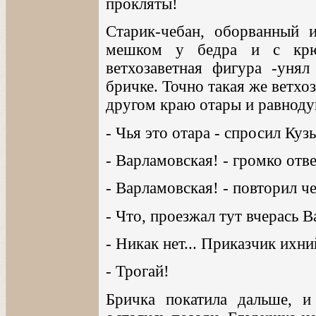
прокляты!
Старик-чебан, оборванный 
мешком у бедра и с крю
ветхозаветная фигура -уня
бричке. Точно такая же ветхоз
другом краю отары и равноду
- Чья это отара - спросил Куз
- Варламовская! - громко отве
- Варламовская! - повторил ч
- Что, проезжал тут вчерась 
- Никак нет... Приказчик ихни
- Трогай!
Бричка покатила дальше, 