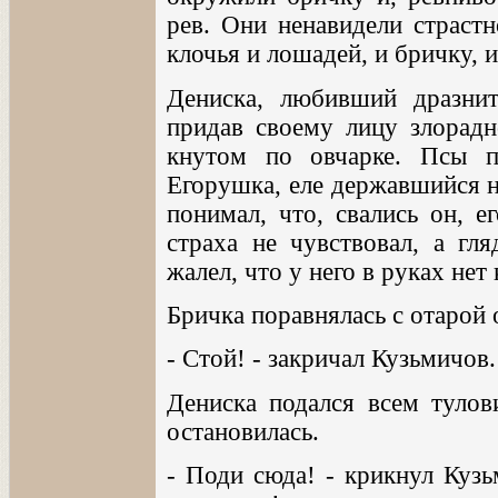
рев. Они ненавидели страстн
клочья и лошадей, и бричку, и
Дениска, любивший дразнит
придав своему лицу злорадн
кнутом по овчарке. Псы п
Егорушка, еле державшийся на
понимал, что, свались он, е
страха не чувствовал, а гля
жалел, что у него в руках нет 
Бричка поравнялась с отарой 
- Стой! - закричал Кузьмичов.
Дениска подался всем тулов
остановилась.
- Поди сюда! - крикнул Кузь