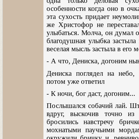
одна только деловая сух
особенности когда оно в очк
эта сухость придает неумоли
же Христофор не перестава
улыбаться. Молча, он думал 
благодушная улыбка застыла 
веселая мысль застыла в его м
- А что, Дениска, догоним ны
Дениска поглядел на небо,
потом уже ответил
- К ночи, бог даст, догоним...
Послышался собачий лай. Шт
вдруг, выскочив точно и
бросились навстречу бричк
мохнатыми паучьими морда
окружили бричку и, ревниво