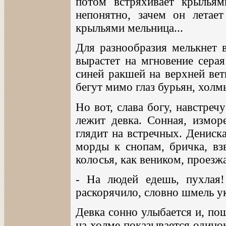
потом встряхивает крыльям
непонятно, зачем он лета
крыльями мельница...
Для разнообразия мелькнет 
вырастет на мгновение серая
синей ракшей на верхней вет
бегут мимо глаз бурьян, холмы
Но вот, слава богу, навстреч
лежит девка. Сонная, измор
глядит на встречных. Дениска
морды к снопам, бричка, взв
колосья, как веником, проез
- На людей едешь, пухлая!
раскорячило, словно шмель у
Девка сонно улыбается и, пош
на холме показывается одинок