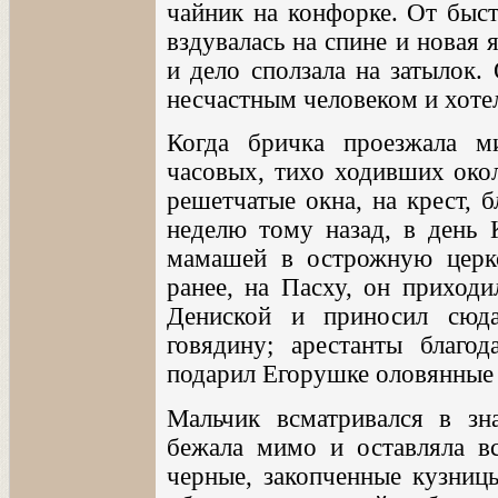
чайник на конфорке. От быст
вздувалась на спине и новая
и дело сползала на затылок.
несчастным человеком и хотел
Когда бричка проезжала м
часовых, тихо ходивших окол
решетчатые окна, на крест, 
неделю тому назад, в день 
мамашей в острожную церко
ранее, на Пасху, он приход
Дениской и приносил сюд
говядину; арестанты благо
подарил Егорушке оловянные 
Мальчик всматривался в зн
бежала мимо и оставляла вс
черные, закопченные кузницы