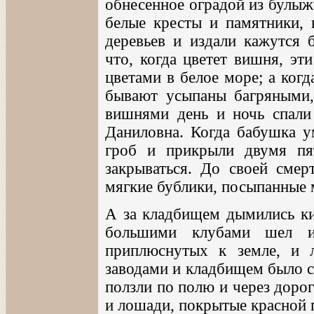
обнесенное оградой из булыж
белые кресты и памятники, 
деревьев и издали кажутся 
что, когда цветет вишня, э
цветами в белое море; а когд
бывают усыпаны багряными, 
вишнями день и ночь спали
Даниловна. Когда бабушка у
гроб и прикрыли двумя пят
закрываться. До своей смер
мягкие бублики, посыпанные ма
А за кладбищем дымились ки
большими клубами шел и
приплюснутых к земле, и 
заводами и кладбищем было с
ползли по полю и через доро
и лошади, покрытые красной 