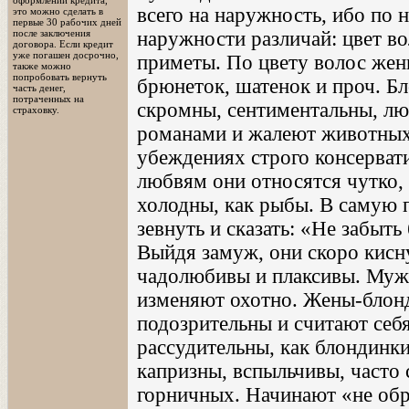
оформлении кредита,
всего на наружность, ибо по 
это можно сделать в
первые 30 рабочих дней
наружности различай: цвет вол
после заключения
договора. Если кредит
уже погашен досрочно,
приметы. По цвету волос жен
также можно
попробовать вернуть
брюнеток, шатенок и проч. Б
часть денег,
потраченных на
скромны, сентиментальны, лю
страховку.
романами и жалеют животных
убеждениях строго консервати
любвям они относятся чутко,
холодны, как рыбы. В самую 
зевнуть и сказать: «Не забыть
Выйдя замуж, они скоро кисну
чадолюбивы и плаксивы. Муж
изменяют охотно. Жены-блон
подозрительны и считают себя
рассудительны, как блондинк
капризны, вспыльчивы, часто
горничных. Начинают «не об