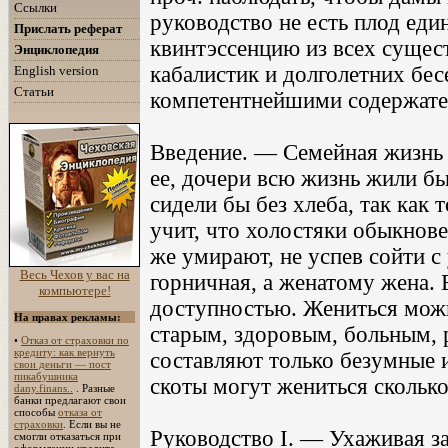
Ссылки
руководство не есть плод еди
Прислать реферат
квинтэссенцию из всех суще
Энциклопедия
кабалистик и долголетних бе
English version
Статьи
компетентнейшими содержате
Введение. — Семейная жизнь 
ее, дочери всю жизнь жили б
сидели бы без хлеба, так как 
учит, что холостяки обыкно
же умирают, не успев сойти с
Весь Чехов у вас на
горничная, а женатому жена.
компьютере!
доступностью. Жениться мож
На правах рекламы:
старым, здоровым, больным, 
•
Отказ от страховки по
кредиту: как вернуть
составляют только безумные 
свои деньги — пост
пикабушника
скоты могут жениться сколько
dany.finans..
. Разные
банки предлагают свои
способы
отказа от
страховки
. Если вы не
Руководство I. — Ухаживая з
смогли отказаться при