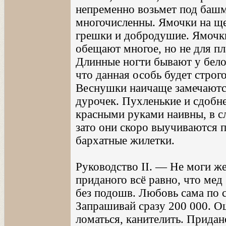
непременно возьмет под баш
многочисленны. Ямочки на ще
грешки и добродушие. Ямочки
обещают многое, но не для пл
Длинные ногти бывают у бело
что данная особь будет строг
Веснушки наичаще замечаютс
дурочек. Пухленькие и сдобн
красными руками наивны, в с
зато они скоро выучиваются 
бархатные жилетки.
Руководство II. — Не моги же
приданого всё равно, что мед
без подошв. Любовь сама по с
Запрашивай сразу 200 000. О
ломаться, канителить. Придан