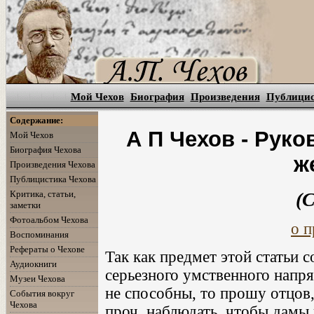
Мой Чехов
Биография
Произведения
Публици
Содержание:
А П Чехов - Рук
Мой Чехов
Биография Чехова
ж
Произведения Чехова
Публицистика Чехова
Критика, статьи,
(
заметки
Фотоальбом Чехова
о п
Воспоминания
Рефераты о Чехове
Так как предмет этой статьи 
Аудиокниги
серьезного умственного напр
Музеи Чехова
не способны, то прошу отцов
События вокруг
Чехова
проч. наблюдать, чтобы дамы 