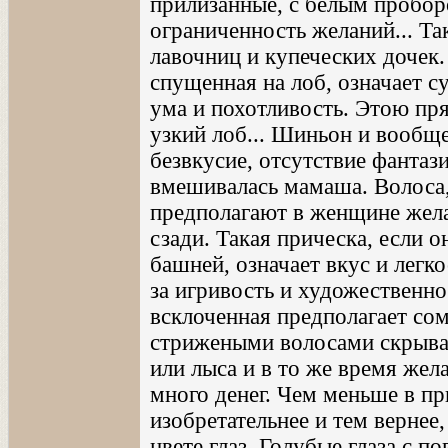
прилизанные, с белым пробор
ограниченность желаний... Та
лавочниц и купеческих дочек
спущенная на лоб, означает с
ума и похотливость. Этою пр
узкий лоб... Шиньон и вообщ
безвкусие, отсутствие фантази
вмешивалась мамаша. Волоса,
предполагают в женщине желан
сзади. Такая прическа, если 
башней, означает вкус и легк
за игривость и художественн
всклоченная предполагает со
стрижеными волосами скрывае
или лыса и в то же время жела
много денег. Чем меньше в п
изобретательнее и тем вернее,
цвете глаз. Голубые глаза с п