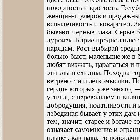
покорность и кротость. Голу
женщин-шулеров и продажных.
вспыльчивость и коварство. 
бывают черные глаза. Серые 
дурочек. Карие предполагают
нарядам. Рост выбирай средн
больно бьют, маленькие же в 
любят визжать, царапаться и 
эти злы и ехидны. Походка то
ветрености и легкомыслии. П
сердце которых уже занято, 
утичья, с перевальцем и виля
добродушия, податливости и и
лебединая бывает у этих дам 
тем, значит, старее и богаче 
означает самомнение и ограни
плывет, как пава, то поворачи