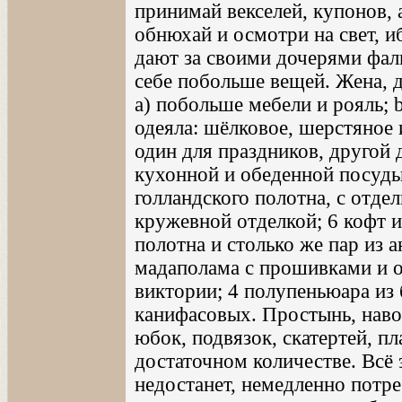
принимай векселей, купонов,
обнюхай и осмотри на свет, и
дают за своими дочерями фал
себе побольше вещей. Жена, 
a) побольше мебели и рояль; 
одеяла: шёлковое, шерстяное 
один для праздников, другой 
кухонной и обеденной посуды;
голландского полотна, с отдел
кружевной отделкой; 6 кофт из
полотна и столько же пар из 
мадаполама с прошивками и о
виктории; 4 полупеньюара из 
канифасовых. Простынь, наво
юбок, подвязок, скатертей, пл
достаточном количестве. Всё э
недостанет, немедленно потреб