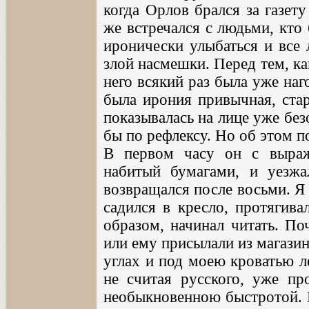
когда Орлов брался за газету
же встречался с людьми, кто 
иронически улыбаться и все 
злой насмешки. Перед тем, ка
него всякий раз была уже наг
была ирония привычная, стар
показывалась на лице уже безо
бы по рефлексу. Но об этом п
В первом часу он с выраж
набитый бумагами, и уезж
возвращался после восьми. Я 
садился в кресло, протягива
образом, начинал читать. По
или ему присылали из магазин
углах и под моею кроватью л
не считая русского, уже п
необыкновенною быстротой. Г