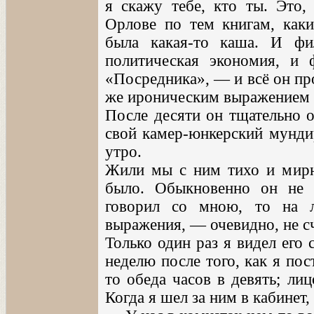
я скажу тебе, кто ты. Это,
Орлове по тем книгам, каки
была какая-то каша. И фи
политическая экономия, и 
«Посредника», — и всё он пр
же ироническим выражением г
После десяти он тщательно о
свой камер-юнкерский мундир
утро.
Жили мы с ним тихо и мирн
было. Обыкновенно он не з
говорил со мною, то на 
выражения, — очевидно, не с
Только один раз я видел его
неделю после того, как я пос
то обеда часов в девять; ли
Когда я шел за ним в кабинет,