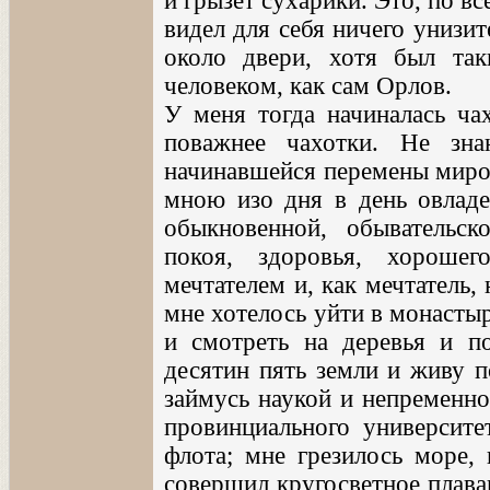
и грызет сухарики. Это, по вс
видел для себя ничего унизит
около двери, хотя был та
человеком, как сам Орлов.
У меня тогда начиналась чах
поважнее чахотки. Не зн
начинавшейся перемены миров
мною изо дня в день овладе
обыкновенной, обывательс
покоя, здоровья, хорошег
мечтателем и, как мечтатель,
мне хотелось уйти в монасты
и смотреть на деревья и п
десятин пять земли и живу п
займусь наукой и непременно
провинциального университе
флота; мне грезилось море, 
совершил кругосветное плава