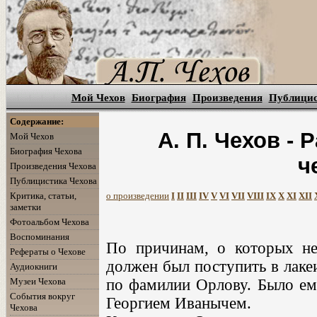
Мой Чехов
Биография
Произведения
Публици
Содержание:
А. П. Чехов - 
Мой Чехов
Биография Чехова
ч
Произведения Чехова
Публицистика Чехова
Критика, статьи,
о произведении
I
II
III
IV
V
VI
VII
VIII
IX
X
XI
XII
заметки
Фотоальбом Чехова
Воспоминания
По причинам, о которых не
Рефераты о Чехове
должен был поступить в лаке
Аудиокниги
по фамилии Орлову. Было ему
Музеи Чехова
События вокруг
Георгием Иванычем.
Чехова