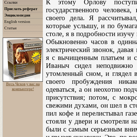
К этому Орлову поступи
Ссылки
государственного человека,
Прислать реферат
Энциклопедия
своего дела. Я рассчитывал
English version
которые услышу, и по бумага
Статьи
столе, я в подробности изучу
Обыкновенно часов в одинна
электрический звонок, давая 
я с вычищенным платьем и с
Иваныч сидел неподвижно 
утомленный сном, и глядел в
своего пробуждения ника
Весь Чехов у вас на
одеваться, а он неохотно под
компьютере!
присутствия; потом, с мок
свежими духами, он шел в ст
пил кофе и перелистывал газ
стояли у двери и смотрели н
были с самым серьезным вним