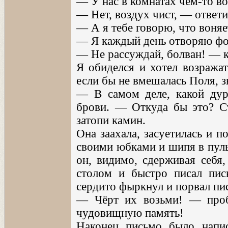
— У нас в комнатах чем-то во
— Нет, воздух чист, — ответи
— А я тебе говорю, что воняе
— Я каждый день отворяю фо
— Не рассуждай, болван! — к
Я обиделся и хотел возражат
если бы не вмешалась Поля, з
— В самом деле, какой дур
брови. — Откуда бы это? Ст
затопи камин.
Она заахала, засуетилась и 
своими юбками и шипя в пуль
он, видимо, сдерживая себя,
столом и быстро писал пис
сердито фыркнул и порвал пис
— Чёрт их возьми! — проб
чудовищную память!
Наконец письмо было написа