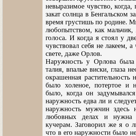
невыразимое чувство, когда, 
закат солнца в Бенгальском з
время грустишь по родине. М
любопытством, как мальчик, 
голоса. И когда я стоял у дв
чувствовал себя не лакеем, а
свете, даже Орлов.
Наружность у Орлова была п
талия, впалые виски, глаза н
окрашенная растительность н
было холеное, потертое и 
было, когда он задумывалс
наружность едва ли и следуе
наружность мужчин здесь 
любовных делах и нужна 
кучерам. Заговорил же я о л
что в его наружности было не