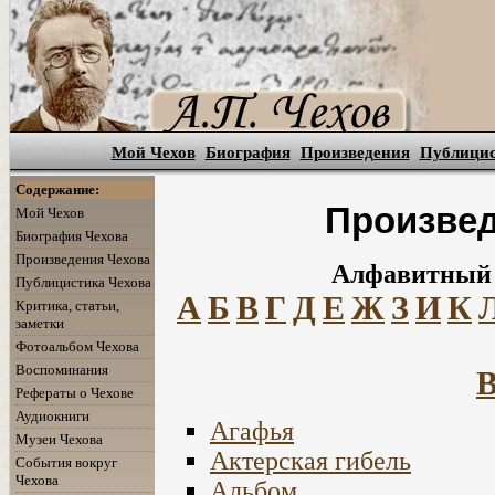
Мой Чехов
Биография
Произведения
Публици
Содержание:
Произвед
Мой Чехов
Биография Чехова
Произведения Чехова
Алфавитный 
Публицистика Чехова
А
Б
В
Г
Д
Е
Ж
З
И
К
Критика, статьи,
заметки
Фотоальбом Чехова
Воспоминания
В
Рефераты о Чехове
Аудиокниги
Агафья
Музеи Чехова
Актерская гибель
События вокруг
Чехова
Альбом