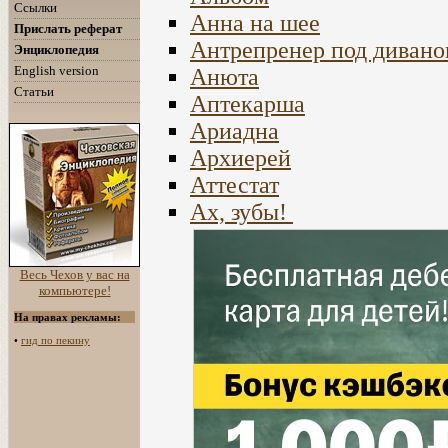
Ссылки
Анна на шее
Прислать реферат
Антрепренер под диван
Энциклопедия
English version
Анюта
Статьи
Аптекарша
Ариадна
Архиерей
Аттестат
Ах, зубы!
Весь Чехов у вас на
компьютере!
На правах рекламы:
•
гид по пекину