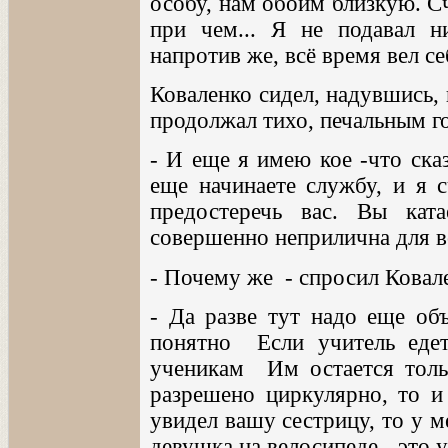
особу, нам обоим близкую. Сч
при чем... Я не подавал н
напротив же, всё время вел с
Коваленко сидел, надувшись,
продолжал тихо, печальным г
- И еще я имею кое -что ска
еще начинаете службу, и я 
предостеречь вас. Вы ката
совершенно неприлична для в
- Почему же - спросил Ковал
- Да разве тут надо еще объ
понятно Если учитель едет
ученикам Им остается тольк
разрешено циркулярно, то и 
увидел вашу сестрицу, то у 
девушка на велосипеде - это 