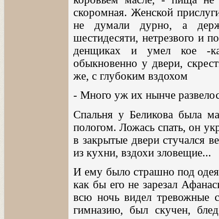
скоромная. Женской прислуги
не думали дурно, а держ
шестидесяти, нетрезвого и п
денщиках и умел кое -ка
обыкновенно у двери, скрест
же, с глубоким вздохом
- Много уж их нынче развелос
Спальня у Беликова была ма
пологом. Ложась спать, он ук
в закрытые двери стучался ве
из кухни, вздохи зловещие...
И ему было страшно под одея
как бы его не зарезал Афанас
всю ночь видел тревожные с
гимназию, был скучен, бле