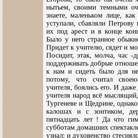
нытьем, своими темными оч
знаете, маленьком лице, как
уступали, сбавляли Петрову 
их под арест и в конце кон
Было у него странное обыкн
Придет к учителю, сядет и мо
Посидит, этак, молча, час -
поддерживать добрые отношен
к нам и сидеть было для не
потому, что считал свое
учителя, боялись его. И даже
учителя народ всё мыслящий,
Тургеневе и Щедрине, однако
калошах и с зонтиком, д
пятнадцать лет ! Да что г
субботам домашних спектаклей
узнал; и духовенство стеснял