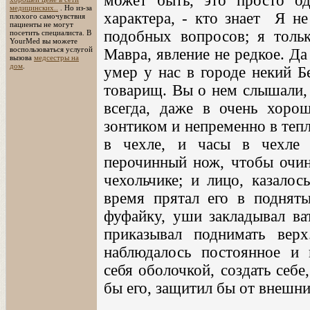
может быть, это просто од
медицинских..
. Но из-за
характера, - кто знает Я не
плохого самочувствия
пациенты не могут
подобных вопросов; я тольк
посетить специалиста. В
YourMed вы можете
воспользоваться услугой
Мавра, явление не редкое. Да 
вызова
медсестры на
дом
.
умер у нас в городе некий Б
товарищ. Вы о нем слышали, 
всегда, даже в очень хоро
зонтиком и непременно в тепл
в чехле, и часы в чехле
перочинный нож, чтобы очин
чехольчике; и лицо, казалос
время прятал его в поднят
фуфайку, уши закладывал ват
приказывал поднимать вер
наблюдалось постоянное и 
себя оболочкой, создать себе
бы его, защитил бы от внешни