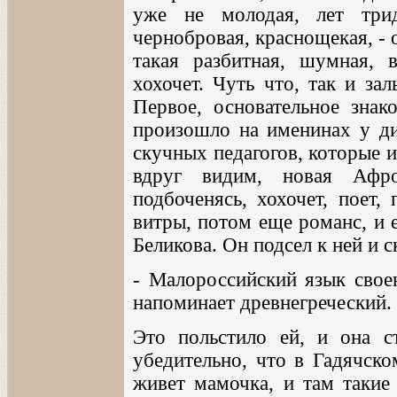
уже не молодая, лет трид
чернобровая, краснощекая, - 
такая разбитная, шумная, 
хохочет. Чуть что, так и за
Первое, основательное знак
произошло на именинах у ди
скучных педагогов, которые и
вдруг видим, новая Афро
подбоченясь, хохочет, поет,
витры, потом еще романс, и е
Беликова. Он подсел к ней и с
- Малороссийский язык сво
напоминает древнегреческий.
Это польстило ей, и она с
убедительно, что в Гадячско
живет мамочка, и там такие 