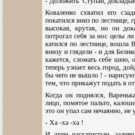
- Доложить Ступай, докладыв
Коваленко схватил его сза
покатился вниз по лестнице,
высокая, крутая, но он док
потрогал себя за нос целы ли
катился по лестнице, вошла 
внизу и глядели - и для Бели
кажется, сломать себе шею, 
теперь узнает весь город, дой
бы чего не вышло ! - нарисую
тем, что прикажут подать в отс
Когда он поднялся, Варенька
лицо, помятое пальто, калоши
это он упал сам нечаянно, не 
- Ха -ха -ха !
И этим раскатистым, залив