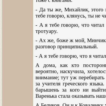
тоже с книгами.
- Да ты же, Михайлик, этого 
тебе говорю, клянусь, ты не ч
- А я тебе говорю, что читал
тротуару.
- Ах же, боже ж мой, Минчик 
разговор принципиальный.
- А я тебе говорю, что я чита
А дома, как кто посторонн
вероятно, наскучила, хотелос
внимание; тут уж перебирать 
за учителя греческого языка
барышень за кого ни выйт
Варенька стала оказывать на
А Беликов Он и к Коваленку х