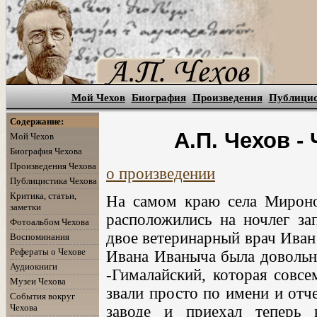
Мой Чехов
Биография
Произведения
Публици
Содержание:
А.П. Чехов -
Мой Чехов
Биография Чехова
Произведения Чехова
о произведении
Публицистика Чехова
Критика, статьи,
На самом краю села Мироно
заметки
расположились на ночлег за
Фотоальбом Чехова
двое ветеринарный врач Иван
Воспоминания
Рефераты о Чехове
Ивана Иваныча была довольн
Аудиокниги
-Гималайский, которая совсе
Музеи Чехова
звали просто по имени и отч
События вокруг
Чехова
заводе и приехал теперь