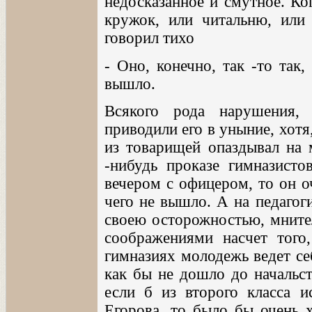
недосказанное и смутное. Ко
кружок, или читальню, или
говорил тихо
- Оно, конечно, так -то так,
вышло.
Всякого рода нарушения, 
приводили его в уныние, хотя
из товарищей опаздывал на 
-нибудь проказе гимназисто
вечером с офицером, то он о
чего не вышло. А на педагог
своею осторожностью, мните
соображениями насчет того
гимназиях молодежь ведет себ
как бы не дошло до начальст
если б из второго класса и
Егорова, то было бы очень