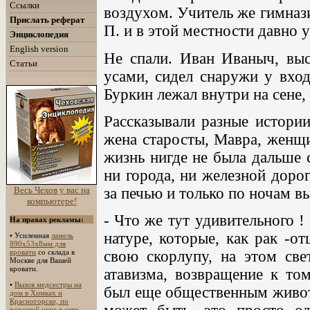
Ссылки
воздухом. Учитель же гимназ
Прислать реферат
П. и в этой местности давно 
Энциклопедия
English version
Не спали. Иван Иваныч, вы
Статьи
усами, сидел снаружи у вход
Буркин лежал внутри на сене, 
Рассказывали разные истори
жена старосты, Мавра, женщи
жизнь нигде не была дальше с
ни города, ни железной дорог
Весь Чехов у вас на
за печью и только по ночам в
компьютере!
- Что же тут удивительного !
На правах рекламы:
натуре, которые, как рак -о
•
Усиленная
ламель
890х53х8мм для
кровати
со склада в
свою скорлупу, на этом све
Москве для Вашей
кровати.
атавизма, возвращение к том
•
Вызов медсестры на
был еще общественным животн
дом в Химках и
Красногорске, по
хорошей цене в сети