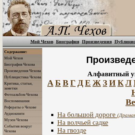
Мой Чехов
Биография
Произведения
Публици
Содержание:
Произведе
Мой Чехов
Биография Чехова
Произведения Чехова
Алфавитный ук
Публицистика Чехова
А
Б
В
Г
Д
Е
Ж
З
И
К
Л
Критика, статьи,
заметки
Фотоальбом Чехова
Ве
Воспоминания
Рефераты о Чехове
На большой дороге
Аудиокниги
(Драма
Музеи Чехова
На волчьей садке
События вокруг
На гвозде
Чехова