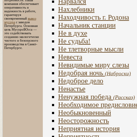
Нарвался
потребности. Наша
компания обеспечивает
оперативность и
Нахлебники
надежность в работе,
гарантируя
Находчивость г. Родона
своевременный
вывоз
мусора
с заводов
Начальник станции
Петербурга. Основная
цель МусороБОсса —
Не в духе
это содействовать
созданию экологически
Не судьба!
чистого и безопасного
производства в Санкт-
Не тлетворные мысли
Петербурге.
Невеста
Невидимые миру слезы
Недобрая ночь
(Наброски)
Недоброе дело
Ненастье
Ненужная победа
(Рассказ)
Необходимое предислови
Необыкновенный
Неосторожность
Неприятная история
Неприятность