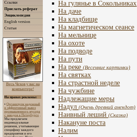
На гулянье в Сокольниках
Ссылки
Прислать реферат
На даче
Энциклопедия
На кладбище
English version
На магнетическом сеансе
Статьи
На мельнице
На охоте
На подводе
На пути
На реке
(Весенние картинки)
На святках
На страстной неделе
Весь Чехов у вас на
компьютере!
На чужбине
Надлежащие меры
На правах рекламы:
•
Организуем надежный
Надул
(Очень древний анекдот)
и эффективный вывоз
промышленного мусора
Наивный леший
(Сказка)
с заводов в Петербурге
.
Мы предлагаем
Накануне поста
индивидуальные
решения, учитывающие
Налим
специфику каждого
предприятия и его