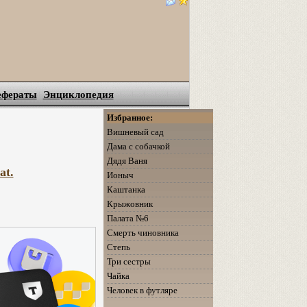
ефераты
Энциклопедия
Избранное:
Вишневый сад
Дама с собачкой
Дядя Ваня
at.
Ионыч
Каштанка
Крыжовник
Палата №6
Смерть чиновника
Степь
Три сестры
Чайка
Человек в футляре