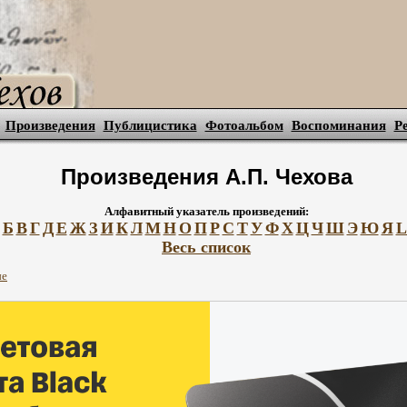
Произведения
Публицистика
Фотоальбом
Воспоминания
Р
Произведения А.П. Чехова
Алфавитный указатель произведений:
Б
В
Г
Д
Е
Ж
З
И
К
Л
М
Н
О
П
Р
С
Т
У
Ф
Х
Ц
Ч
Ш
Э
Ю
Я
L
Весь список
ые