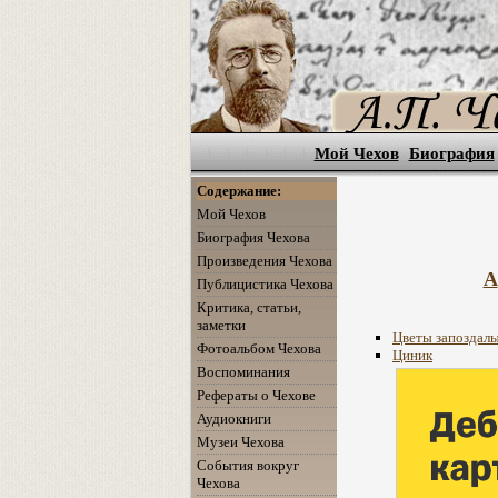
Мой Чехов
Биография
Содержание:
Мой Чехов
Биография Чехова
Произведения Чехова
А
Публицистика Чехова
Критика, статьи,
заметки
Цветы запоздал
Фотоальбом Чехова
Циник
Воспоминания
Рефераты о Чехове
Аудиокниги
Музеи Чехова
События вокруг
Чехова