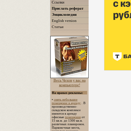
Ссылки
Прислать реферат
Энциклопедия
English version
Статьи
Весь Чехов у вас на
компьютере!
На правах рекламы:
•
снять небольшое
помещение в аренду
. В
производственно-
складском комплексе
имеются в аренду
офисные
помещения
от
15 кв.м. до 1300 кв.м.
различных планировок.
Парковочные места,