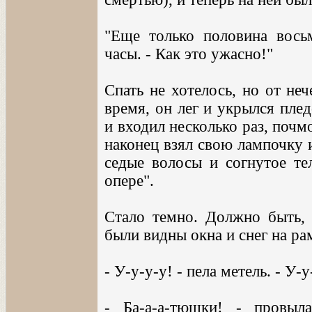
"Еще только половина вось
часы. - Как это ужасно!"
Спать не хотелось, но от неч
время, он лег и укрылся пле
и входил несколько раз, почмо
наконец взял свою лампочку и
седые волосы и согнутое те
опере".
Стало темно. Должно быть, 
были видны окна и снег на ра
- У-у-у-у! - пела метель. - У-у
- Ба-а-а-тюшки! - провыл