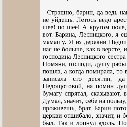
- Страшно, барин, да ведь на
не уйдешь. Летось ведо арес
шее! по шее! А кругом поле, 
вот. Барина, Лесницкого, я е
мамашу. Я из деревни Недощо
нас не больше, как в версте,
господина Лесницкого сестра
Помяни, господи, душу рабы 
пошла, а когда помирала, то 
записала сто десятин, д
Недощотовой, на помин души
бумагу спрятал, сказывают, 
Думал, значит, себе на пользу,
проживешь, брат. Барин пото
церкви отшибало, значит, и 
был. Так и лопнул вдоль. По