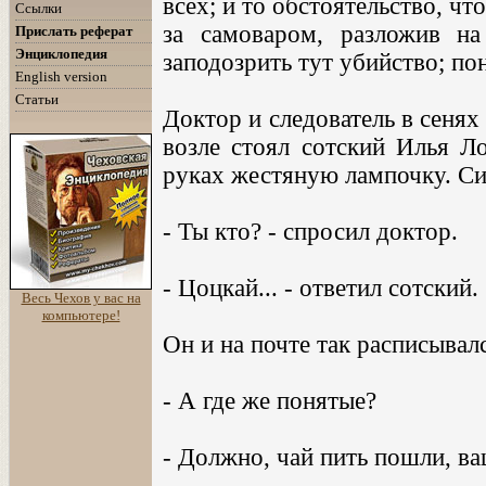
всех; и то обстоятельство, чт
Ссылки
за самоваром, разложив на
Прислать реферат
Энциклопедия
заподозрить тут убийство; по
English version
Статьи
Доктор и следователь в сенях 
возле стоял сотский Илья Ло
руках жестяную лампочку. Си
- Ты кто? - спросил доктор.
- Цоцкай... - ответил сотский.
Весь Чехов у вас на
компьютере!
Он и на почте так расписывалс
- А где же понятые?
- Должно, чай пить пошли, в