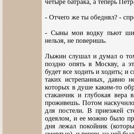
четыре батрака, а теперь Петр
- Отчего же ты обеднял? - спр
- Сыны мои водку пьют шибк
нельзя, не поверишь.
Лыжин слушал и думал о том
поздно опять в Москву, а эт
будет все ходить и ходить; и 
таких истрепанных, давно н
которых в душе каким-то обр
стаканчик и глубокая вера в
проживешь. Потом наскучило 
для постели. В приезжей ст
одеялом, и ее можно было пр
дня лежал покойник (которы
смертью), и теперь на ней был