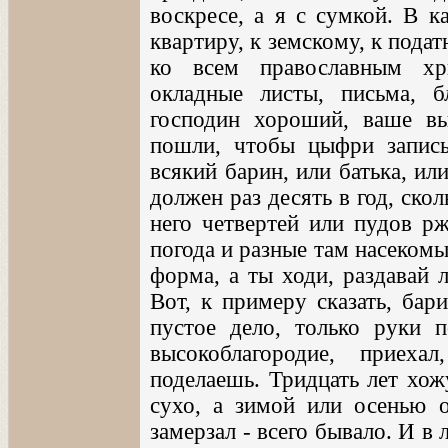
воскресе, а я с сумкой. В к
квартиру, к земскому, к подат
ко всем православным хр
окладные листы, письма, б
господин хороший, ваше вы
пошли, чтобы цыфри записыв
всякий барин, или батька, и
должен раз десять в год, скол
него четвертей или пудов ржи
погода и разные там насекомы
форма, а ты ходи, раздавай 
Вот, к примеру сказать, бар
пустое дело, только руки п
высокоблагородие, приех
поделаешь. Тридцать лет хож
сухо, а зимой или осенью о
замерзал - всего бывало. И в