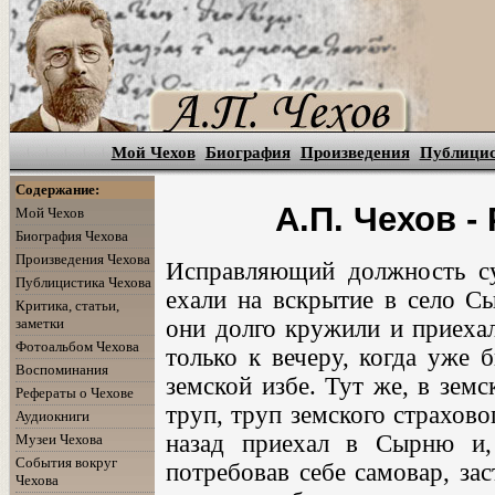
Мой Чехов
Биография
Произведения
Публици
Содержание:
А.П. Чехов -
Мой Чехов
Биография Чехова
Произведения Чехова
Исправляющий должность су
Публицистика Чехова
ехали на вскрытие в село Сы
Критика, статьи,
заметки
они долго кружили и приехал
Фотоальбом Чехова
только к вечеру, когда уже 
Воспоминания
земской избе. Тут же, в земс
Рефераты о Чехове
труп, труп земского страхово
Аудиокниги
назад приехал в Сырню и,
Музеи Чехова
События вокруг
потребовав себе самовар, за
Чехова