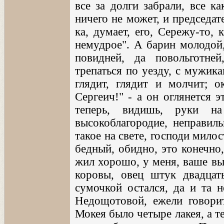
все за долги забрали, все ка
ничего не может, и председат
ка, думает, его, Сережу-то, 
немудрое". А барин молодой,
повидней, да повольготней
трепаться по уезду, с мужика
глядит, глядит и молчит; о
Сергеич!" - а он оглянется э
теперь, видишь, руки на
высокоблагородие, неправил
такое на свете, господи милос
бедный, обидно, это конечно,
жил хорошо, у меня, ваше вы
коровы, овец штук двадцат
сумочкой остался, да и та н
Недощотовой, ежели говори
Мокея было четыре лакея, а т