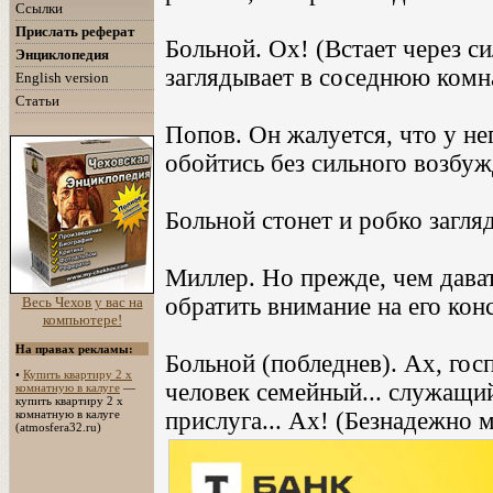
Ссылки
Прислать реферат
Больной. Ох! (Встает через си
Энциклопедия
заглядывает в соседнюю комна
English version
Статьи
Попов. Он жалуется, что у него
обойтись без сильного возбуж
Больной стонет и робко загля
Миллер. Но прежде, чем дава
обратить внимание на его кон
Весь Чехов у вас на
компьютере!
На правах рекламы:
Больной (побледнев). Ах, госп
•
Купить квартиру 2 х
человек семейный... служащий
комнатную в калуге
—
купить квартиру 2 х
комнатную в калуге
прислуга... Ах! (Безнадежно 
(atmosfera32.ru)