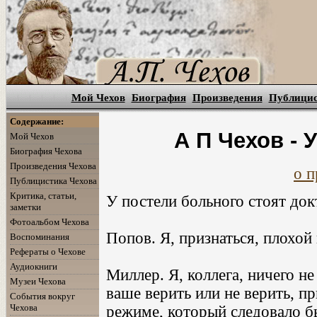
Мой Чехов
Биография
Произведения
Публици
Содержание:
А П Чехов - 
Мой Чехов
Биография Чехова
Произведения Чехова
о п
Публицистика Чехова
Критика, статьи,
У постели больного стоят док
заметки
Фотоальбом Чехова
Попов. Я, признаться, плохой
Воспоминания
Рефераты о Чехове
Аудиокниги
Миллер. Я, коллега, ничего не
Музеи Чехова
ваше верить или не верить, пр
События вокруг
Чехова
режиме, который следовало бы 