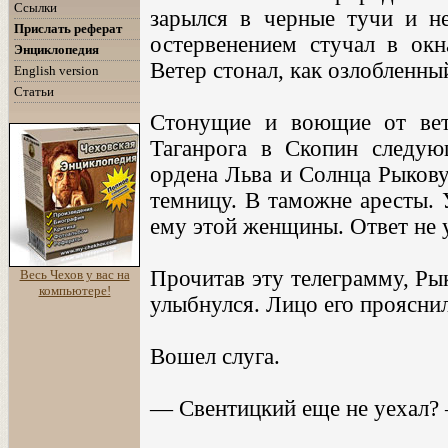
Ссылки
зарылся в черные тучи и н
Прислать реферат
остервенением стучал в окн
Энциклопедия
Ветер стонал, как озлобленный,
English version
Статьи
Стонущие и воющие от вет
Таганрога в Скопин следую
ордена Льва и Солнца Рыкову
темницу. В таможне аресты. 
ему этой женщины. Ответ не 
Прочитав эту телеграмму, Ры
Весь Чехов у вас на
компьютере!
улыбнулся. Лицо его прояснил
Вошел слуга.
— Свентицкий еще не уехал?