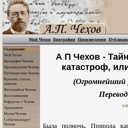
Мой Чехов
Биография
Произведения
Публици
Содержание:
А П Чехов - Тай
Мой Чехов
Биография Чехова
катастроф, ил
Произведения Чехова
Публицистика Чехова
Критика, статьи,
(Огромнейший 
заметки
Фотоальбом Чехова
Перевод
Воспоминания
Рефераты о Чехове
о п
Аудиокниги
Музеи Чехова
События вокруг
Чехова
Была полночь. Природа кап