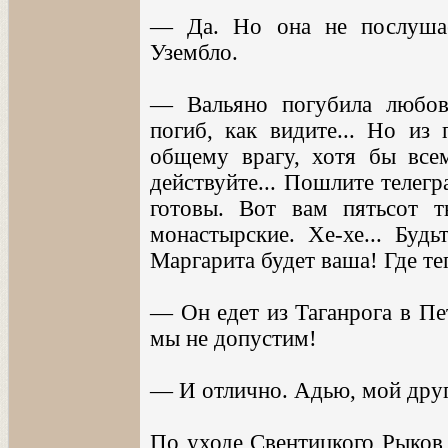
— Да. Но она не послушае
Узембло.
— Вальяно погубила любов
погиб, как видите... Но из
общему врагу, хотя бы всем
действуйте... Пошлите телег
готовы. Вот вам пятьсот т
монастырские. Хе-хе... Буд
Маргарита будет ваша! Где те
— Он едет из Таганрога в Пет
мы не допустим!
— И отлично. Адью, мой друг
По уходе Свентицкого Рыков 