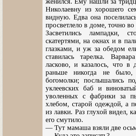
женился. Ему нашли за тридц
Николаевну из хорошего се
видную. Едва она поселилась
просветлело в доме, точно во
Засветились лампадки, с
скатертями, на окнах и в па
глазками, и уж за обедом ел
ставилась тарелка. Варва
ласково, и казалось, что в 
раньше никогда не было, 
богомолки; послышались по
уклеевских баб и виноваты
уволенных с фабрики за пь
хлебом, старой одеждой, а п
из лавки. Раз глухой видел, 
его смутило.
— Тут мамаша взяли две ось
— Куда это записать?