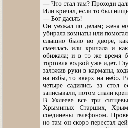
— Что стал там? Проходи дал
Или кричал, если то был нищ
— Бог дасьть!
Он уезжал по делам; жена ег
убирала комнаты или помогала
слышно было во дворе, как
смеялась или кричала и как
обижала; и в то же время б
торговля водкой уже идет. Глу
заложив руки в карманы, ход
на избы, то вверх на небо. Р
четыре садились за стол 
записывали, потом спали креп
В Уклееве все три ситцев
Хрыминых Старших, Хрым
соединены телефоном. Прове
но там он скоро перестал дей