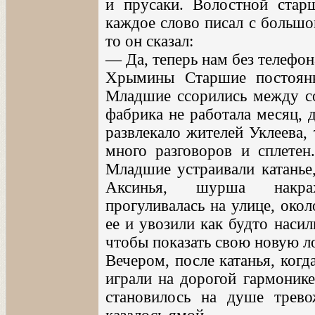
и прусаки. Волостной стар
каждое слово писал с большо
то он сказал:
— Да, теперь нам без телефон
Хрымины Старшие постоян
Младшие ссорились между со
фабрика не работала месяц, д
развлекало жителей Уклеева,
много разговоров и сплете
Младшие устраивали катанье,
Аксинья, шурша накрах
прогуливалась на улице, око
ее и увозили как будто наси
чтобы показать свою новую ло
Вечером, после катанья, ког
играли на дорогой гармонике
становилось на душе трев