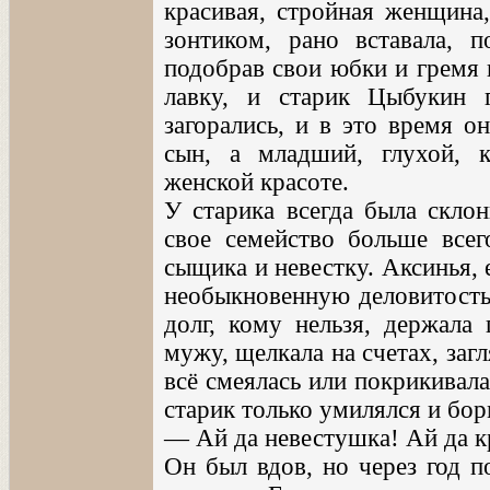
красивая, стройная женщина
зонтиком, рано вставала, п
подобрав свои юбки и гремя к
лавку, и старик Цыбукин г
загорались, и в это время о
сын, а младший, глухой, 
женской красоте.
У старика всегда была скло
свое семейство больше всег
сыщика и невестку. Аксинья, 
необыкновенную деловитость 
долг, кому нельзя, держала
мужу, щелкала на счетах, заг
всё смеялась или покрикивала;
старик только умилялся и бор
— Ай да невестушка! Ай да кр
Он был вдов, но через год п