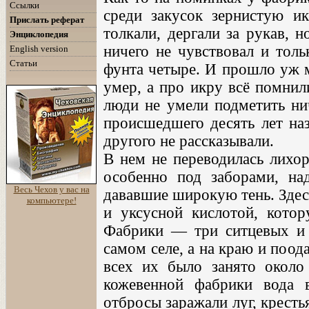
Ссылки
среди закусок зернистую ик
Прислать реферат
толкали, дергали за рукав, 
Энциклопедия
ничего не чувствовал и толь
English version
Статьи
фунта четыре. И прошло уж м
умер, а про икру всё помнил
люди не умели подметить нич
происшедшего десять лет наз
другого не рассказывали.
В нем не переводилась лихор
особенно под заборами, на
Весь Чехов у вас на
дававшие широкую тень. Здес
компьютере!
и уксусной кислотой, котор
Фабрики — три ситцевых и 
самом селе, а на краю и поод
всех их было занято около
кожевенной фабрики вода в
отбросы заражали луг, кресть