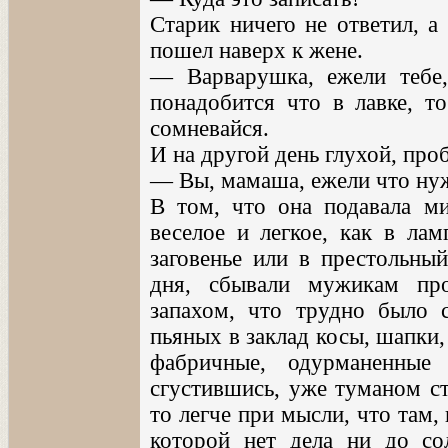
Старик ничего не ответил, а
пошел наверх к жене.
— Варварушка, ежели тебе
понадобится что в лавке, то
сомневайся.
И на другой день глухой, проб
— Вы, мамаша, ежели что ну
В том, что она подавала ми
веселое и легкое, как в лам
заговенье или в престольны
дня, сбывали мужикам пр
запахом, что трудно было 
пьяных в заклад косы, шапки,
фабричные, одурманенные 
сгустившись, уже туманом ст
то легче при мысли, что там,
которой нет дела ни до со