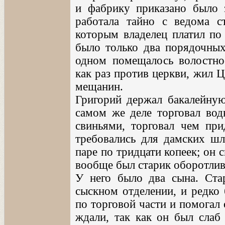
и фабрику приказано было з
работала тайно с ведома ст
которым владелец платил по 
было только два порядочных
одном помещалось волостное
как раз против церкви, жил 
мещанин.
Григорий держал бакалейную 
самом же деле торговал водк
свиньями, торговал чем прид
требовались для дамских шл
паре по тридцати копеек; он с
вообще был старик оборотли
У него было два сына. Ста
сыскном отделении, и редко
по торговой части и помогал
ждали, так как он был слаб 