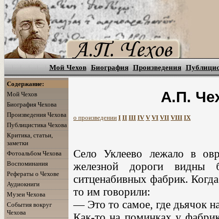
Мой Чехов
Биография
Произведения
Публици
Содержание:
А.П. Че
Мой Чехов
Биография Чехова
Произведения Чехова
о произведении
I
II
III
IV
V
VI
VII
VIII
IX
Публицистика Чехова
Критика, статьи,
заметки
Село Уклеево лежало в овр
Фотоальбом Чехова
Воспоминания
железной дороги видны 
Рефераты о Чехове
ситценабивных фабрик. Когда
Аудиокниги
то им говорили:
Музеи Чехова
— Это то самое, где дьячок н
События вокруг
Чехова
Как-то на поминках у фабрик