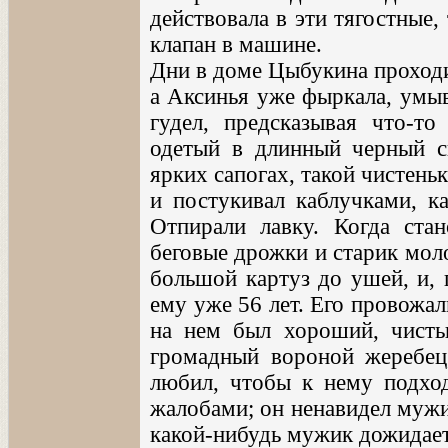
действовала в эти тягостные
клапан в машине.
Дни в доме Цыбукина проходи
а Аксинья уже фыркала, умыв
гудел, предсказывая что-то
одетый в длинный черный с
ярких сапогах, такой чистень
и постукивал каблучками, ка
Отпирали лавку. Когда стан
беговые дрожки и старик моло
большой картуз до ушей, и, г
ему уже 56 лет. Его провожали
на нем был хороший, чист
громадный вороной жеребец,
любил, чтобы к нему подхо
жалобами; он ненавидел мужик
какой-нибудь мужик дожидаетс