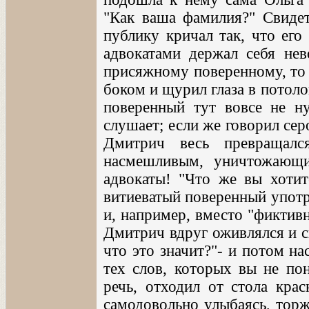
"Как ваша фамилия?" Свидет
публику кричал так, что его
адвокатами держал себя нев
присяжному поверенному, то 
боком и щурил глаза в потоло
поверенный тут вовсе не н
слушает; если же говорил се
Дмитрич весь превращалс
насмешливым, уничтожающим
адвокаты! "Что же вы хотите
витиеватый поверенный употр
и, например, вместо "фиктив
Дмитрич вдруг оживлялся и с
что это значит?"- и потом на
тех слов, которых вы не по
речь, отходил от стола кра
самодовольно улыбаясь, торж