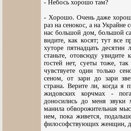
- Небось хорошо там?
- Хорошо. Очень даже хорошо
раз на сенокос, а на Украйне 
нас большой дом, большой са
видите, как косят; тут все 
хуторе пятнадцать десятин л
станьте, отовсюду увидите к
гостей нет, суеты тоже, та
чувствуете один только сен
сеном, от зари до зари зв
страна. Верите ли, когда я 
жидовских корчмах - пог
доносились до меня звуки 
манила обворожительная мысл
нем, пока живется, подальше
философствующих женщин, дл