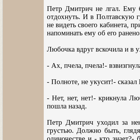
Петр Дмитрич не лгал. Ему 
отдохнуть. И в Полтавскую г
не видеть своего кабинета, пр
напоминать ему об его ранен
Любочка вдруг вскочила и в у
- Ах, пчела, пчела!- взвизгнул
- Полноте, не укусит!- сказа
- Нет, нет, нет!- крикнула Л
пошла назад.
Петр Дмитрич уходил за не
грустью. Должно быть, глядя
одиночестве и - кто знает?-