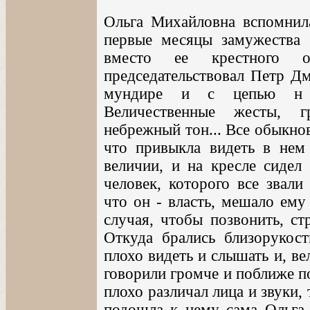
Ольга Михайловна вспомнила
первые месяцы замужества е
вместо ее крестного о
председательствовал Петр Дм
мундире и с цепью н г
Величественные жесты, гр
небрежный тон... Все обыкнов
что привыкла видеть в нем
величии, и на кресле сидел
человек, которого все звали
что он - власть, мешало ему
случая, чтобы позвонить, стр
Откуда брались близорукост
плохо видеть и слышать и, в
говорили громче и поближе п
плохо различал лица и звуки, 
подошла к нему сама Ольга 