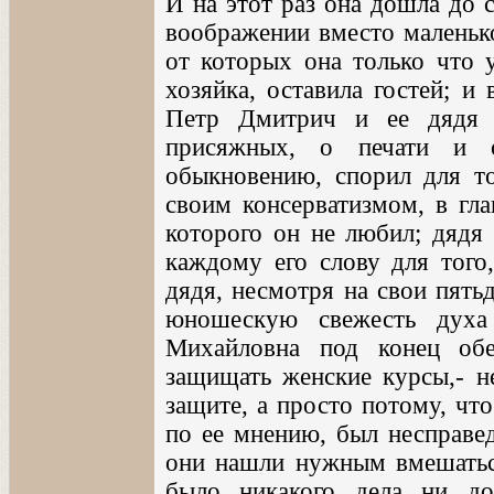
И на этот раз она дошла до с
воображении вместо маленько
от которых она только что у
хозяйка, оставила гостей; и
Петр Дмитрич и ее дядя 
присяжных, о печати и 
обыкновению, спорил для то
своим консерватизмом, в гла
которого он не любил; дядя
каждому его слову для того
дядя, несмотря на свои пятьд
юношескую свежесть духа
Михайловна под конец об
защищать женские курсы,- н
защите, а просто потому, чт
по ее мнению, был несправед
они нашли нужным вмешаться
было никакого дела ни д