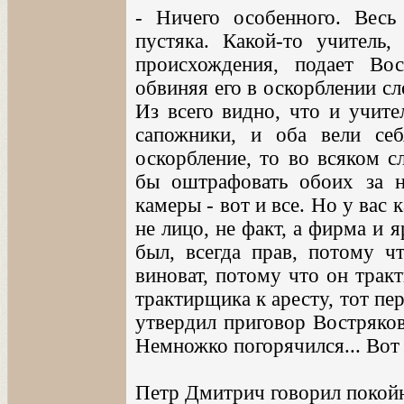
- Ничего особенного. Весь 
пустяка. Какой-то учитель,
происхождения, подает Во
обвиняя его в оскорблении с
Из всего видно, что и учите
сапожники, и оба вели се
оскорбление, то во всяком с
бы оштрафовать обоих за 
камеры - вот и все. Но у вас 
не лицо, не факт, а фирма и 
был, всегда прав, потому ч
виноват, потому что он трак
трактирщика к аресту, тот пе
утвердил приговор Востряков
Немножко погорячился... Вот 
Петр Дмитрич говорил покойн