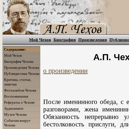
Мой Чехов
Биография
Произведения
Публици
Содержание:
А.П. Че
Мой Чехов
Биография Чехова
Произведения Чехова
о произведении
Публицистика Чехова
Критика, статьи,
заметки
Фотоальбом Чехова
Воспоминания
После именинного обеда, с 
Рефераты о Чехове
разговорами, жена именинн
Аудиокниги
Музеи Чехова
Обязанность непрерывно у
События вокруг
бестолковость прислуги, дл
Чехова