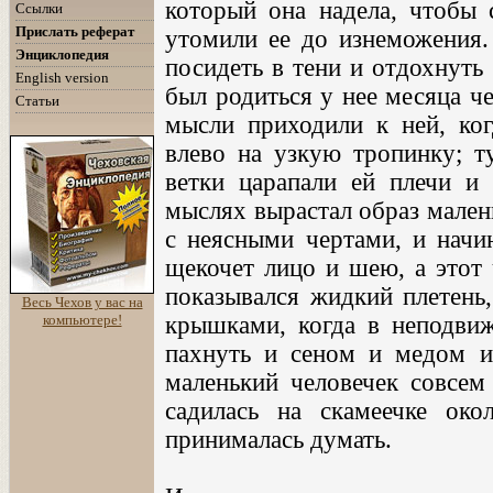
который она надела, чтобы 
Ссылки
Прислать реферат
утомили ее до изнеможения.
Энциклопедия
посидеть в тени и отдохнуть
English version
был родиться у нее месяца че
Статьи
мысли приходили к ней, ког
влево на узкую тропинку; т
ветки царапали ей плечи и 
мыслях вырастал образ мален
с неясными чертами, и начин
щекочет лицо и шею, а этот 
показывался жидкий плетень,
Весь Чехов у вас на
компьютере!
крышками, когда в неподвиж
пахнуть и сеном и медом и
маленький человечек совсем
садилась на скамеечке око
принималась думать.