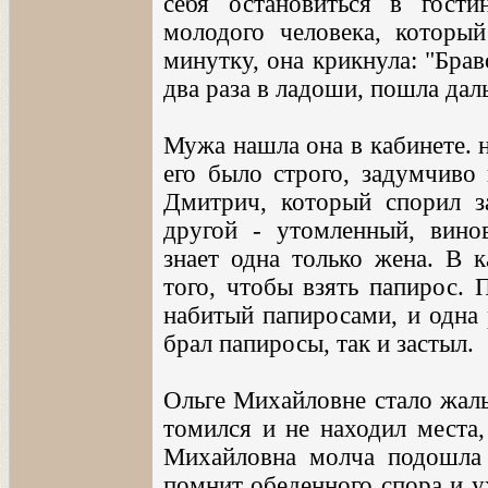
себя остановиться в гост
молодого человека, который
минутку, она крикнула: "Брав
два раза в ладоши, пошла дал
Мужа нашла она в кабинете. н
его было строго, задумчиво
Дмитрич, который спорил з
другой - утомленный, вино
знает одна только жена. В 
того, чтобы взять папирос. 
набитый папиросами, и одна 
брал папиросы, так и застыл.
Ольге Михайловне стало жаль 
томился и не находил места,
Михайловна молча подошла к
помнит обеденного спора и у