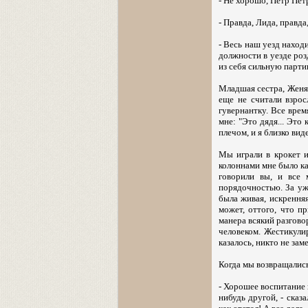
- Не хорошо, Петр Пет
- Правда, Лида, правда
- Весь наш уезд находи
должности в уезде роз
из себя сильную парти
Младшая сестра, Женя,
еще не считали взрос
гувернантку. Все врем
мне: "Это дядя... Это
плечом, и я близко вид
Мы играли в крокет и
колоннами мне было ка
говорили вы, и все
порядочностью. За уж
была живая, искренняя
может, оттого, что п
манера всякий разгово
человеком. Жестикулир
казалось, никто не зам
Когда мы возвращались
- Хорошее воспитание н
нибудь другой, - сказ