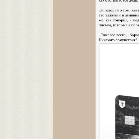
как отстал! А все дела,
Он говорил о том, как
это тяжелый и ленивый 
же, как говорил, - ме
письма, которые я пору
- Тяжелее всего, - бор
Никакого сочувствия!