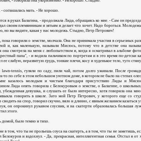
рович, - говорила она укоризненно. - Нехорошо. Стыдно.
, - соглашалась мать. - Не хорошо.
тся в руках Балагина, - продолжала Лида, обращаясь ко мне. - Сам он председа
дал своим племянникам и зятьям и делает что хочет. Надо бороться. Молодеж
ю, но вы видите, какая у нас молодежь. Стыдно, Петр Петрович!
 пока говорили о земстве, молчала. Она не принимала участия в серьезных разг
лой и, как маленькую, называли Мисюсь, потому что в детстве она называ
я она смотрела на меня с любопытством и, когда я осматривал в альбоме фот
 крестный папа", - и водила пальчиком по портретам и в это время по-детски к
ел ее слабую, неразвитую грудь, тонкие плечи, косу и худенькое тело, туго стян
 lawn-tennis, гуляли по саду, пили чай, потом долго ужинали. После грома
к-то по себе в этом небольшом уютном доме, в котором не было на стенах оле
 мне казалось молодым и чистым благодаря присутствию Лиды и Мисю
ином Лида опять говорила с Белокуровым о земстве, о Балагине, о школьных
, убежденная девушка, и слушать ее было интересно, хотя говорила она мно
ривыкла говорить в школе. Зато мой Петр Петрович, у которого еще со студ
р сводить на спор, говорил скучно, вяло и длинно, с явным желанием казаться
уя, он опрокинул рукавом соусник, и на скатерти образовалась большая луж
етил этого.
 домой, было темно и тихо.
е в том, что ты не прольешь соуса на скатерть, а в том, что ты не заметишь, ес
ал Белокуров и вздохнул. - Да, прекрасная, интеллигентная семья. Отстал я от