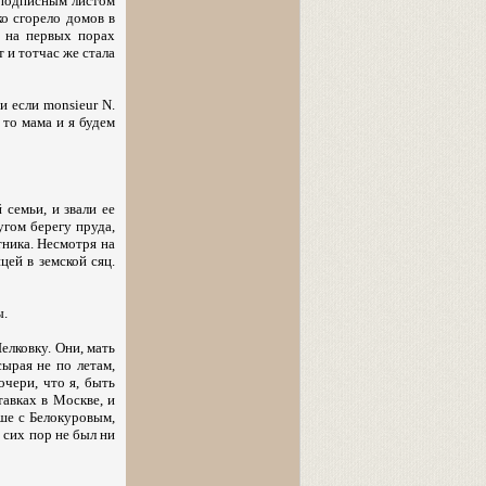
с подписным листом
ко сгорело домов в
ь на первых порах
 и тотчас же стала
и если monsieur N.
 то мама и я будем
 семьи, и звали ее
угом берегу пруда,
тника. Несмотря на
цей в земской сяц.
ы.
елковку. Они, мать
сырая не по летам,
очери, что я, быть
тавках в Москве, и
ьше с Белокуровым,
 сих пор не был ни