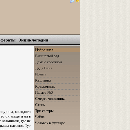
ефераты
Энциклопедия
Избранное:
Вишневый сад
Дама с собачкой
Дядя Ваня
Ионыч
Каштанка
Крыжовник
Палата №6
Смерть чиновника
Степь
Три сестры
локурова, молодого
то он нигде и ни в
Чайка
с колоннами, где не
Человек в футляре
дывал пасьянс. Тут