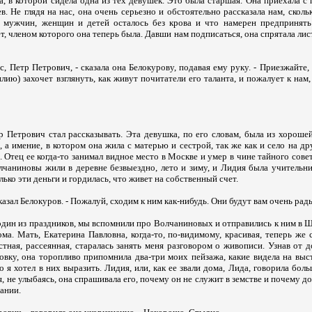
а, в которой сидела одна из тех девушек. Это была старшая. Она приехала 
в. Не глядя на нас, она очень серьезно и обстоятельно рассказала нам, сколь
ко мужчин, женщин и детей осталось без крова и что намерен предпринят
т, членом которого она теперь была. Давши нам подписаться, она спрятала лист
с, Петр Петрович, - сказала она Белокурову, подавая ему руку. - Приезжайте, 
лию) захочет взглянуть, как живут почитатели его таланта, и пожалует к нам,
р Петрович стал рассказывать. Эта девушка, по его словам, была из хорошей
а имение, в котором она жила с матерью и сестрой, так же как и село на др
 Отец ее когда-то занимал видное место в Москве и умер в чине тайного сове
лчаниновы жили в деревне безвыездно, лето и зиму, и Лидия была учительни
лько эти деньги и гордилась, что живет на собственный счет.
сказал Белокуров. - Пожалуй, сходим к ним как-нибудь. Они будут вам очень рад
 один из праздников, мы вспомнили про Волчаниновых и отправились к ним в Ш
ма. Мать, Екатерина Павловна, когда-то, по-видимому, красивая, теперь же 
тная, рассеянная, старалась занять меня разговором о живописи. Узнав от д
овку, она торопливо припомнила два-три моих пейзажа, какие видела на выс
о я хотел в них выразить. Лидия, или, как ее звали дома, Лида, говорила бол
, не улыбаясь, она спрашивала его, почему он не служит в земстве и почему до
ании.