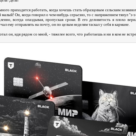
 дела! Дела!
 много приходится работать, когда хочешь стать образцовым сельским хозяином
малый! Он, когда говорил о чем-нибудь серьезно, то с напряжением тянул "э-э-
дленно, всегда опаздывая, пропуская сроки. В его деловитость я плохо вер
чал ему отправлять на почту, он по целым неделям таскал у себя в кармане.
мотал он, идя рядом со мной, - тяжелее всего, что работаешь и ни в ком не вст