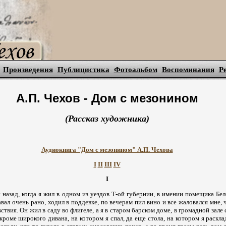
Произведения
Публицистика
Фотоальбом
Воспоминания
Р
А.П. Чехов - Дом с мезонином
(Рассказ художника)
Аудиокнига "Дом с мезонином" А.П. Чехова
I
II
III
IV
I
 назад, когда я жил в одном из уездов Т-ой губернии, в имении помещика Бе
вал очень рано, ходил в поддевке, по вечерам пил вино и все жаловался мне, ч
ствия. Он жил в саду во флигеле, а я в старом барском доме, в громадной зале 
кроме широкого дивана, на котором я спал, да еще стола, на котором я раскла