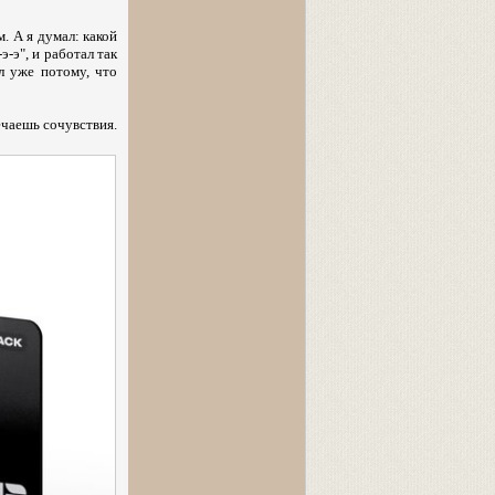
. А я думал: какой
э-э", и работал так
ил уже потому, что
речаешь сочувствия.