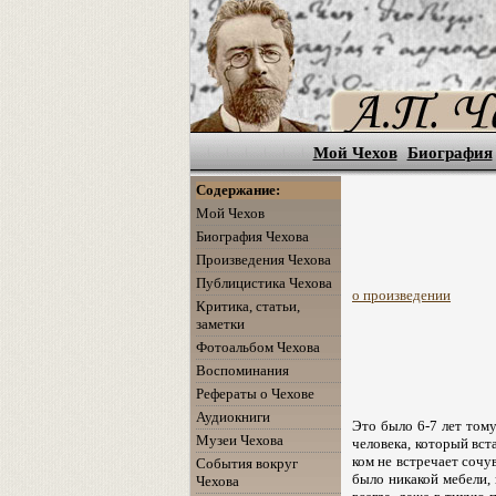
Мой Чехов
Биография
Содержание:
Мой Чехов
Биография Чехова
Произведения Чехова
Публицистика Чехова
о произведении
Критика, статьи,
заметки
Фотоальбом Чехова
Воспоминания
Рефераты о Чехове
Аудиокниги
Это было 6-7 лет тому
Музеи Чехова
человека, который вста
ком не встречает сочув
События вокруг
было никакой мебели, 
Чехова