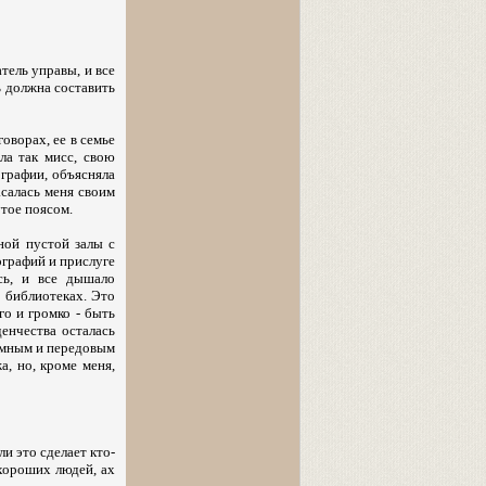
тель управы, и все
ь должна составить
оворах, ее в семье
ла так мисс, свою
ографии, объясняла
асалась меня своим
утое поясом.
дной пустой залы с
ографий и прислуге
сь, и все дышало
 библиотеках. Это
го и громко - быть
енчества осталась
 умным и передовым
а, но, кроме меня,
ли это сделает кто-
 хороших людей, ах