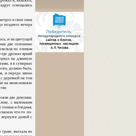
рожал и, казалось,
 вдруг освещались
мотрел в свои окна
до позднего вечера
ось, и на цветущей
 как две сплошные
 скользя по еловым
е-где дрожал яркий
вернул на длинную
гами, и в сумерках
олга, должно быть,
ом, и передо мною
 с деревней на том
миг на меня повеяло
стве.
тояли две девушки.
олове, с маленьким
 тонкая и бледная,
сказала что-то по-
я вернулся домой с
 траве, въехала во