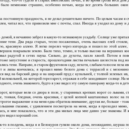
погоду, что-то гудело в старых амосовских печах, а во время грозы весь дом д
и было немножко страшно, особенно ночью, когда все десять больших окон
 постоянную праздность, я не делал решительно ничего. По целым часам я с
ллеи, читал все, что привозили мне с почты, спал. Иногда я уходил из дому и 
домой, я нечаянно забрел в какую-то незнакомую усадьбу. Солнце уже прятал
рние тени. Два ряда старых, тесно посаженных, очень высоких елей стояли,
ю, красивую аллею. Я легко перелез через изгородь и пошел по этой аллее,
 вершок покрывали землю. Было тихо, темно, и только высоко на вершинах ко
ивал радугой в сетях паука. Сильно, до духоты, пахло хвоей. Потом я по
тоже запустение и старость; прошлогодняя листва печально шелестела под но
лись тени. Направо, в старом фруктовом саду, нехотя, слабым голосом пела ив
от и липы кончились; я прошел мимо белого дома с террасой и с мезонин
я вид на барский двор и на широкий пруд с купальней, с толпой зеленых ив,
й колокольней, на которой горел крест, отражая в себе заходившее солнце. На 
дного, очень знакомого, будто я уже видел эту самую панораму когда-то в дет
рот, которые вели со двора в поле, у старинных крепких ворот со львами, с
е, тонкая, бледная, очень красивая, с целой копной каштановых волос на г
трогое выражение и на меня едва обратила внимание; другая же, больше - тоже
льшими глазами, с удивлением посмотрела на меня, когда я проходил мимо, 
ась, и мне показалось, что и эти два милых лица мне давно уже знакомы. И 
удто видел хороший сон.
ак-то в полдень, когда я и Белокуров гуляли около дома, неожиданно, шурша по