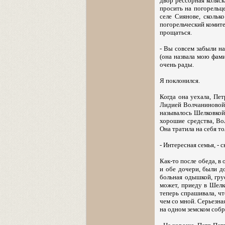
двор рессорная коляск
просить на погорельце
селе Сиянове, сколь
погорельческий комите
прощаться.
- Вы совсем забыли на
(она назвала мою фами
очень рады.
Я поклонился.
Когда она уехала, Пет
Лидией Волчаниновой, 
называлось Шелковкой.
хорошие средства, Во
Она тратила на себя то
- Интересная семья, - 
Как-то после обеда, в
и обе дочери, были до
больная одышкой, грус
может, приеду в Шелк
теперь спрашивала, чт
чем со мной. Серьезная
на одном земском собр