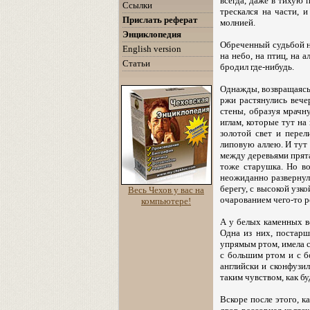
всегда, даже в тихую 
Ссылки
трескался на части, 
Прислать реферат
молнией.
Энциклопедия
Обреченный судьбой на
English version
на небо, на птиц, на а
Статьи
бродил где-нибудь.
Однажды, возвращаясь 
ржи растянулись вече
стены, образуя мрачну
иглам, которые тут на
золотой свет и перел
липовую аллею. И тут 
между деревьями прята
тоже старушка. Но в
неожиданно развернулс
берегу, с высокой узко
Весь Чехов у вас на
очарованием чего-то ро
компьютере!
А у белых каменных во
Одна из них, постарш
упрямым ртом, имела с
с большим ртом и с бо
английски и сконфузил
таким чувством, как б
Вскоре после этого, к