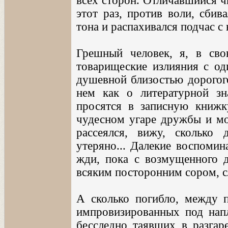
всех сторон. Отличавшийся ч
этот раз, против воли, сбив
тона и распахивался подчас 
Грешный человек, я, в сво
товарищеские излияния с од
душевной близостью дорогог
нем как о литературной зн
просятся в записную книжк
чудесном угаре дружбы и мол
рассеялся, вижу, сколько 
утеряно... Далекие воспомин
жди, пока с возмущенного д
всяким посторонним сором, с
А сколько погибло, между п
импровизированных под напл
бесследно таявших в разгар