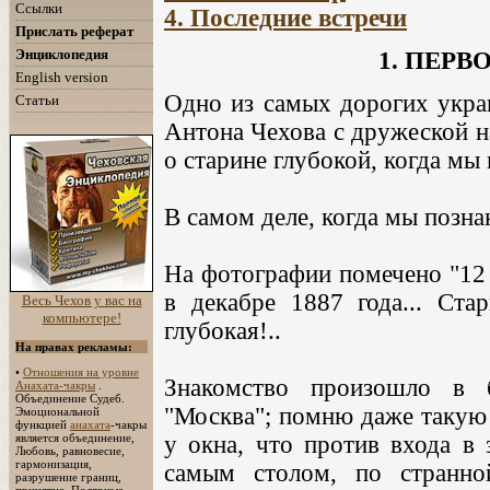
Ссылки
4. Последние встречи
Прислать реферат
Энциклопедия
1. ПЕР
English version
Одно из самых дорогих украш
Статьи
Антона Чехова с дружеской н
о старине глубокой, когда мы 
В самом деле, когда мы позн
На фотографии помечено "12 я
в декабре 1887 года... Стар
Весь Чехов у вас на
компьютере!
глубокая!..
На правах рекламы:
•
Отношения на уровне
Знакомство произошло в 
Анахата-чакры
.
Объединение Судеб.
"Москва"; помню даже такую 
Эмоциональной
функцией
анахата
-чакры
является объединение,
у окна, что против входа в 
Любовь, равновесие,
гармонизация,
самым столом, по странно
разрушение границ,