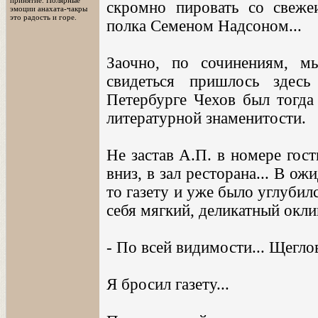
принятие. Полярные
скромно пировать со свеже
эмоции анахата-чакры
это радость и горе.
полка Семеном Надсоном...
Заочно, по сочинениям, м
свидеться пришлось здес
Петербурге Чехов был тогда 
литературной знаменитости.
Не застав А.П. в номере гос
вниз, в зал ресторана... В ож
то газету и уже было углубил
себя мягкий, деликатный окли
- По всей видимости... Щегло
Я бросил газету...