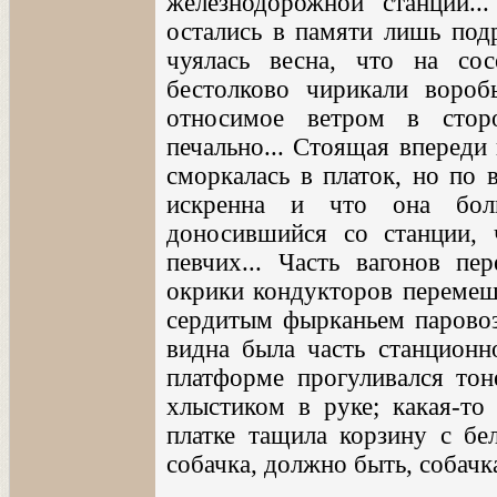
железнодорожной станции..
остались в памяти лишь подр
чуялась весна, что на со
бестолково чирикали воробь
относимое ветром в стор
печально... Стоящая впереди
сморкалась в платок, но по 
искренна и что она бол
доносившийся со станции, 
певчих... Часть вагонов пе
окрики кондукторов перемеш
сердитым фырканьем паровоза
видна была часть станционн
платформе прогуливался тон
хлыстиком в руке; какая-то
платке тащила корзину с бел
собачка, должно быть, собачк