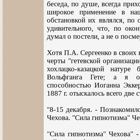
беседа, по душе, всегда прих
широкое применение в на
обстановкой их являлся, по 
удивительного, что, по око
думал о постели, а не о посм
Хотя П.А. Сергеенко в своих
черты "гетевской организаци
хохлацко-казацкой натуре
Вольфганга Гете; а я о
способностью Иоганна Эккер
1887 г. отыскалось всего две с
"8-15 декабря. - Познакоми
Чехова. "Сила гипнотизма" Чех
"Сила гипнотизма" Чехова" -