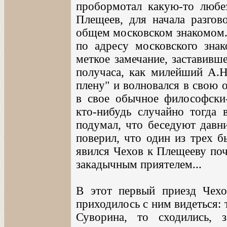
пробормотал какую-то любе
Плещеев, для начала разгов
общем московском знакомом. 
по адресу московского зна
меткое замечание, заставивше
получаса, как милейший А.
плену" и волновался в свою 
в свое обычное философски-
кто-нибудь случайно тогда 
подумал, что беседуют давни
поверил, что один из трех б
явился Чехов к Плещееву поч
закадычным приятелем...
В этот первый приезд Чехо
приходилось с ним видеться: 
Суворина, то сходились, з