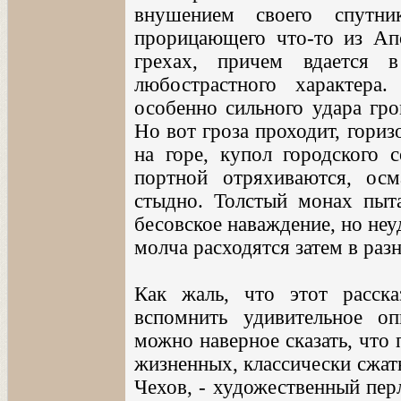
внушением своего спутни
прорицающего что-то из Апо
грехах, причем вдается 
любострастного характера
особенно сильного удара гро
Но вот гроза проходит, гори
на горе, купол городского 
портной отряхиваются, осм
стыдно. Толстый монах пыт
бесовское наваждение, но неу
молча расходятся затем в раз
Как жаль, что этот расск
вспомнить удивительное оп
можно наверное сказать, что 
жизненных, классически сжаты
Чехов, - художественный перл