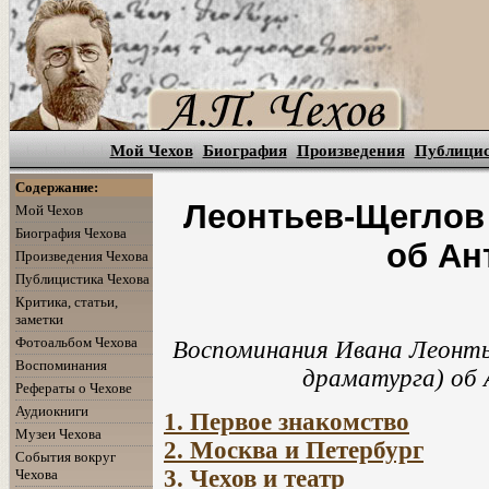
Мой Чехов
Биография
Произведения
Публици
Содержание:
Леонтьев-Щеглов 
Мой Чехов
Биография Чехова
об Ан
Произведения Чехова
Публицистика Чехова
Критика, статьи,
заметки
Фотоальбом Чехова
Воспоминания Ивана Леонть
Воспоминания
драматурга) об 
Рефераты о Чехове
Аудиокниги
1. Первое знакомство
Музеи Чехова
2. Москва и Петербург
События вокруг
3. Чехов и театр
Чехова