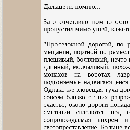
Дальше не помню...
Зато отчетливо помню остов 
пропустил мимо ушей, кажется
"Проселочной дорогой, по 
мещанин, портной по ремеслу
плешивый, болтливый, нечто 
длинный, молчаливый, похо
монахов на воротах лавр
подгоняемые надвигающейся 
Однако же зловещая туча дого
совсем близко от них разра
счастье, около дороги попад
смятении спасаются под е
сопровождаемая вихрем и
светопреставление. Больше в