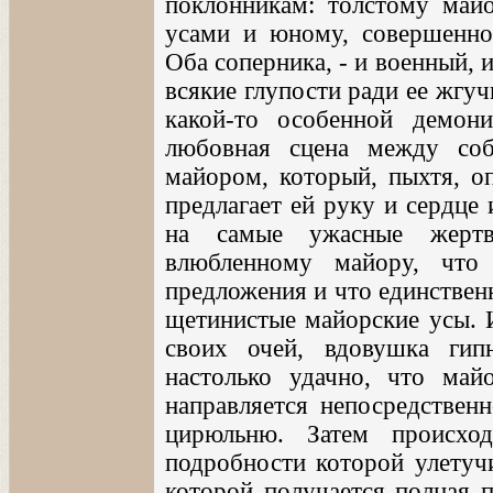
поклонникам: толстому май
усами и юному, совершенно
Оба соперника, - и военный, и
всякие глупости ради ее жгу
какой-то особенной демони
любовная сцена между соб
майором, который, пыхтя, оп
предлагает ей руку и сердце 
на самые ужасные жертв
влюбленному майору, что
предложения и что единствен
щетинистые майорские усы. 
своих очей, вдовушка гип
настолько удачно, что май
направляется непосредствен
цирюльню. Затем происход
подробности которой улетучи
которой получается полная п