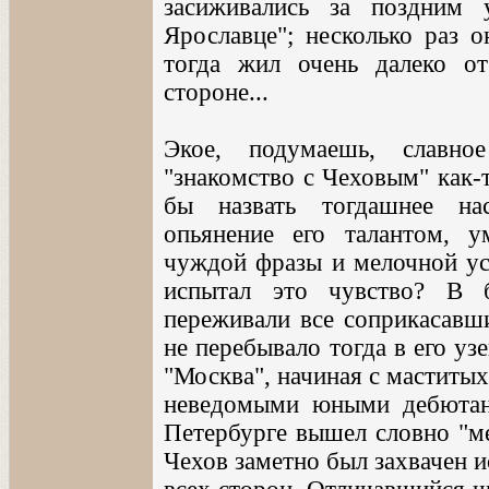
засиживались за поздним
Ярославце"; несколько раз о
тогда жил очень далеко от
стороне...
Экое, подумаешь, славно
"знакомство с Чеховым" как-
бы назвать тогдашнее нас
опьянение его талантом, 
чуждой фразы и мелочной усл
испытал это чувство? В 
переживали все соприкасавши
не перебывало тогда в его у
"Москва", начиная с маститы
неведомыми юными дебютан
Петербурге вышел словно "ме
Чехов заметно был захвачен 