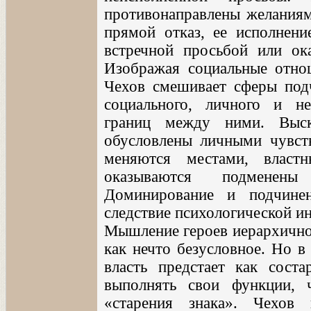
противонаправлены желаниям
прямой отказ, ее исполнение
встречной просьбой или ок
Изображая социальные отно
Чехов смешивает сферы подч
социального, личного и не
границ между ними. Выск
обусловлены личными чувст
меняются местами, власт
оказываются подменен
Доминирование и подчинен
следствие психологической и
Мышление героев иерархично,
как нечто безусловное. Но в
власть предстает как соста
выполнять свои функции, 
«старения знака». Чехов 