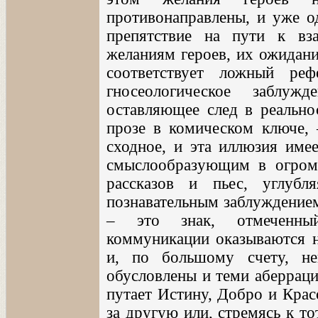
противонаправлены, и уже од
препятствие на пути к вз
желаниям героев, их ожидан
соответствует ложный реф
гносеологическое заблуж
оставляющее след в реально
прозе в комическом ключе, 
сходное, и эта иллюзия имее
смыслообразующим в огром
рассказов и пьес, углуб
познавательным заблуждением
– это знак, отмеченны
коммуникации оказываются н
и, по большому счету, не
обусловлены и теми аберраци
путает Истину, Добро и Крас
за другую или, стремясь к то