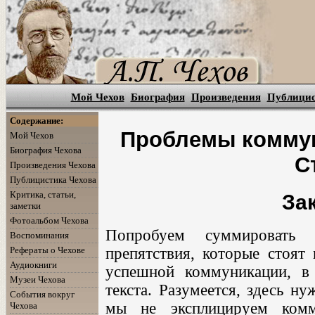
Мой Чехов
Биография
Произведения
Публици
Содержание:
Проблемы коммуни
Мой Чехов
Биография Чехова
С
Произведения Чехова
Публицистика Чехова
Критика, статьи,
За
заметки
Фотоальбом Чехова
Попробуем суммировать 
Воспоминания
Рефераты о Чехове
препятствия, которые стоят
Аудиокниги
успешной коммуникации, в
Музеи Чехова
текста. Разумеется, здесь н
События вокруг
мы не эксплицируем комм
Чехова