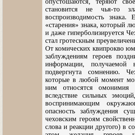
опустошаются, теряют сво
становится не чья-то зл
воспроизводимость знака. 
«старения» знака, который л
и даже гиперболизируется Че
стал гротескным преувеличен
От комических квипрокво юмо
заблуждениям героев поздн
информации, получаемой 
подвергнута сомнению. Че
которые в любой момент мог
ним относятся омонимия 
вследствие сильных эмоций
воспринимающим окружаю
опасность заблуждения су
чеховским героям свойственн
слова и реакции другого) в 
этом желания героев 