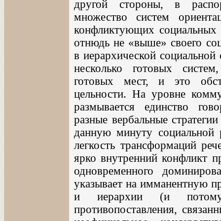
другой стороны, в распо
множество систем ориентац
конфликтующих социальных р
отнюдь не «выше» своего соц
в иерархической социальной 
несколько готовых систем
готовых мест, и это обст
цельности. На уровне комму
размывается единство гов
разные вербальные стратегии
данную минуту социальной 
легкость трансформаций реч
ярко внутренний конфликт пр
одновременного доминиров
указывает на имманентную пр
и иерархии (и потом
противопоставления, связанн