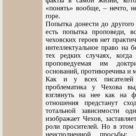
факты в самой жизни, кот
«понять» вообще, – нечто, н
горе.
Попытка донести до другого 
есть попытка проповеди, вс
чеховских героев нет практи
интеллектуальное право на б
тех редких случаях, когда
проповедуемая им доктр
оснований, противоречива и 
Как и у всех писателей 
проблематика у Чехова в
взглянуть на нее как на 
отношения предстанут сх
тотальной зависимости од
изображает Чехов, заставляе
роли просителей. Но в этом 
неисполненной просьбы: 