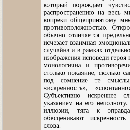
который порождает чувств
распространению на весь м
вопреки общепринятому мне
противоположностью. Откр
обычно отличается предельн
исчезает взаимная эмоционал
случайна и в рамках отдельно
изображения исповеди героя в
монологична и противореч
столько покаяние, сколько с
под сомнение те смыслы
«искренность», «спонтанн
Субъективно искреннее с
указанием на его неполноту
иллюзии, тяга к оправд
обесценивают искренность
слова.