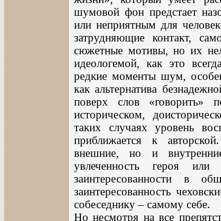
шумовой фон предстает наз
или неприятным для человек
затрудняющие контакт, сам
сюжетные мотивы, но их нел
идеологемой, как это всегд
редкие моменты шум, особе
как альтернатива безнадежн
поверх слов «говорить» 
историческом, доисторичес
таких случаях уровень восп
приближается к авторской
внешние, но и внутренни
увлеченность героя или 
заинтересованности в об
заинтересованность чеховск
собеседнику – самому себе.
Но несмотря на все препятст