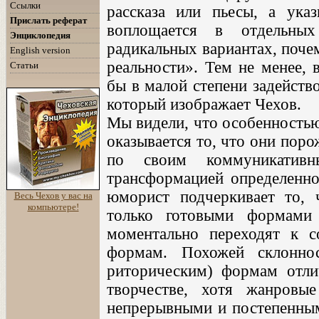
Ссылки
рассказа или пьесы, а ука
Прислать реферат
воплощается в отдельных
Энциклопедия
радикальных вариантах, поче
English version
реальности». Тем не менее, 
Статьи
бы в малой степени задейств
который изображает Чехов.
Мы видели, что особенностью
оказывается то, что они по
по своим коммуникатив
трансформацией определенно
юморист подчеркивает то, 
Весь Чехов у вас на
компьютере!
только готовыми формами 
моментально переходят к 
формам. Похожей склонно
риторическим) формам отли
творчестве, хотя жанровы
непрерывными и постепенными