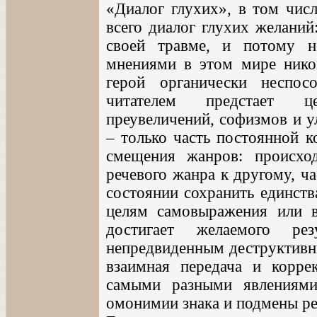
«Диалог глухих», в том числ
всего диалог глухих желаний
своей травме, и потому 
мнениями в этом мире никог
герой органически неспо
читателем предстает це
преувеличений, софизмов и у
– только часть постоянной к
смещения жанров: происхо
речевого жанра к другому, ч
состоянии сохранить единств
целям самовыражения или 
достигает желаемого ре
непредвиденным деструктивн
взаимная передача и корре
самыми разными явлениями
омонимии знака и подмены ре