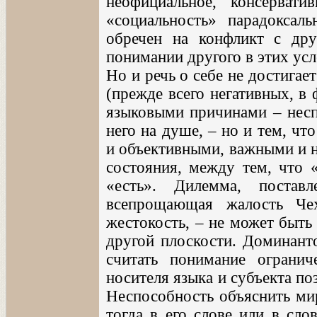
неофициальное, консервати
«социальность» парадоксал
обречен на конфликт с др
понимании другого в этих ус
Но и речь о себе не достига
(прежде всего негативных, в
языковыми причинами – неспо
него на душе, – но и тем, ч
и объективными, важными и 
состояния, между тем, что 
«есть». Дилемма, поставл
всепрощающая жалость Че
жестокость, – не может быть
другой плоскости. Доминант
считать понимание огранич
носителя языка и субъекта по
Неспособность объяснить мир
тогда в его слове или в сло