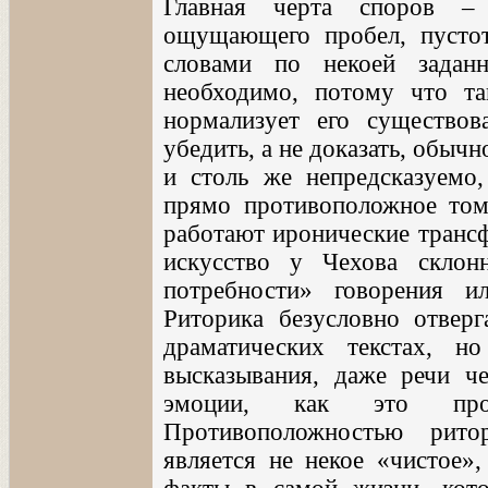
Главная черта споров – 
ощущающего пробел, пустот
словами по некоей задан
необходимо, потому что та
нормализует его существов
убедить, а не доказать, обыч
и столь же непредсказуемо,
прямо противоположное тому
работают иронические транс
искусство у Чехова склон
потребности» говорения и
Риторика безусловно отвер
драматических текстах, н
высказывания, даже речи ч
эмоции, как это прои
Противоположностью рито
является не некое «чистое»,