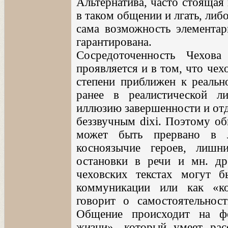
Альтернатива, часто стоящая 
в таком общении и лгать, либо
сама возможность элементар
гарантирована.
Сосредоточенность Чехова
проявляется и в том, что чех
степени приближен к реальн
ранее в реалистической ли
иллюзию завершенности и отд
беззвучным dixi. Поэтому об
может быть прервано в л
косноязычие героев, лишни
остановки в речи и мн. др
чеховских текстах могут б
коммуникации или как «ко
говорит о самостоятельнос
Общение происходит на ф
жизни», который умеет рас