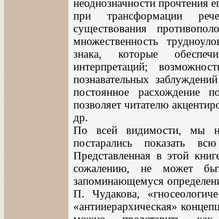
неоднозначности прочтения ег
при трансформации реч
существования противопол
множественность трудноул
знака, которые обеспечи
интерпретаций; возможно
познавательных заблуждений
постоянное расхождение по
позволяет читателю акцентиро
др.
По всей видимости, мы н
постарались показать вс
Представленная в этой книге
сожалению, не может бы
запоминающемуся определени
П. Чудакова, «гносеологич
«антииерархическая» концепц