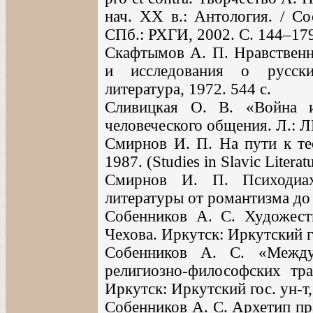
нач. XX в.: Антология. / Со
СПб.: РХГИ, 2002. С. 144–17
Скафтымов А. П. Нравственны
и исследования о русски
литература, 1972. 544 с.
Сливицкая О. В. «Война 
человеческого общения. Л.: ЛГ
Смирнов И. П. На пути к те
1987. (Studies in Slavic Literat
Смирнов И. П. Психодиах
литературы от романтизма до 
Собенников А. С. Художест
Чехова. Иркутск: Иркутский го
Собенников А. С. «Между
религиозно-философских тра
Иркутск: Иркутский гос. ун-т,
Собенников А. С. Архетип пр