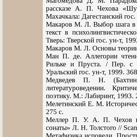
Магомедова Д. М. Парадокс
рассказе А. П. Чехова «Шу
Махачкала: Дагестанский гос. 
Макаров М. Л. Выбор шага в 
текст в психолингвистическ
Тверь: Тверской гос. ун-т, 199
Макаров М. Л. Основы теории 
Ман П. де. Аллегории чтен
Рильке и Пруста. / Пер. с 
Уральский гос. ун-т, 1999. 368
Медведев П. Н. (Бахт
литературоведении. Крити
поэтику. М.: Лабиринт, 1993. 
Мелетинский Е. М. Историчес
275 с.
Меллер П. У. А. П. Чехов 
сонаты» Л. Н. Толстого // Scan
Метафизика исповеди. Простр