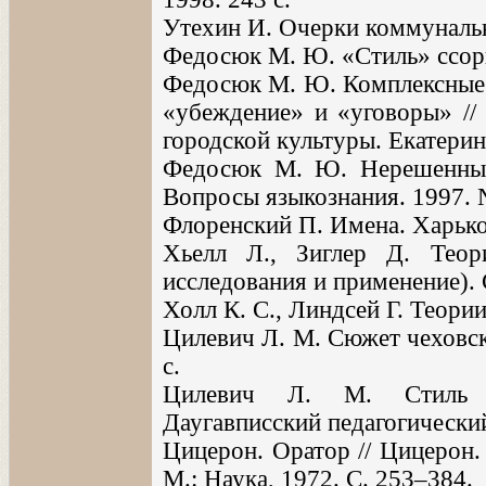
Утехин И. Очерки коммунальн
Федосюк М. Ю. «Стиль» ссоры 
Федосюк М. Ю. Комплексные 
«убеждение» и «уговоры» // 
городской культуры. Екатерин
Федосюк М. Ю. Нерешенные
Вопросы языкознания. 1997. 
Флоренский П. Имена. Харьков
Хьелл Л., Зиглер Д. Теор
исследования и применение). 
Холл К. С., Линдсей Г. Теории
Цилевич Л. М. Сюжет чеховско
с.
Цилевич Л. М. Стиль че
Даугавписский педагогический 
Цицерон. Оратор // Цицерон.
М.: Наука, 1972. С. 253–384.