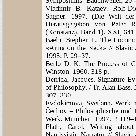
Symposiums. Badenweiler, 20 
Vladimir B. Kataev, Rolf-Di
Sagner. 1997. (Die Welt de
Herausgegeben von Peter 
(Konstanz). Band 1). XXI, 641
Baehr, Stephen L. The Locomo
«Anna on the Neck» // Slavic 
1995. P. 29–37.
Berlo D. K. The Process of C
Winston. 1960. 318 p.
Derrida, Jacques. Signature Ev
of Philosophy. / Tr. Alan Bass.
307–330.
Evdokimova, Svetlana. Work a
Čechov – Philosophische und 
Werk. München, 1997. P. 119–
Flath, Carol. Writing abou
Narcissistic Narrator // Slavi