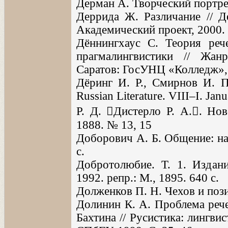
Дерман А. Творческий портрет
Деррида Ж. Различание // Д
Академический проект, 2000. 
Дённингхаус С. Теория ре
прагмалингвистики // Жан
Саратов: ГосУНЦ «Колледж», 
Дёринг И. Р., Смирнов И. П
Russian Literature. VIII–I. Jan
Р. Д. Дистерло Р. А.. Нов
1888. № 13, 15
Доборович А. Б. Общение: нау
с.
Добротолюбие. Т. 1. Издан
1992. репр.: М., 1895. 640 с.
Долженков П. Н. Чехов и пози
Долинин К. А. Проблема рече
Бахтина // Русистика: лингви