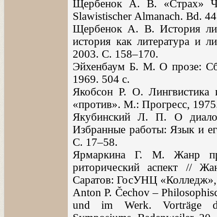
Щербенок А. В. «Страх» Ч
Slawistischer Almanach. Bd. 44
Щербенок А. В. История ли
история как литература и л
2003. С. 158–170.
Эйхенбаум Б. М. О прозе: Сб
1969. 504 с.
Якобсон Р. О. Лингвистика 
«против». М.: Прогресс, 1975
Якубинский Л. П. О диало
Избранные работы: Язык и ег
С. 17–58.
Ярмаркина Г. М. Жанр пр
риторический аспект // Жа
Саратов: ГосУНЦ «Колледж», 
Anton P. Čechov – Philosophis
und im Werk. Vorträge de