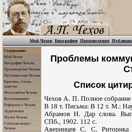
Мой Чехов
Биография
Произведения
Публици
Содержание:
Проблемы коммуни
Мой Чехов
Биография Чехова
С
Произведения Чехова
Публицистика Чехова
Критика, статьи,
Список цити
заметки
Фотоальбом Чехова
Чехов А. П. Полное собрание 
Воспоминания
Рефераты о Чехове
В 18 т. Письма: В 12 т. М.: Н
Аудиокниги
Абрамов Н. Дар слова. Вып.
Музеи Чехова
СПб., 1902. 112 с.
События вокруг
Аверинцев С. С. Риторика 
Чехова