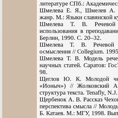
литературе СПб.: Академическ
Шмелева Е. Я., Шмелев А. Д
жанр. М.: Языки славянской к
Шмелева Т. В. Речевой
использования в преподавани
Берлин, 1990. С. 20–32.
Шмелева Т. В. Речевой 
осмысления // Collegium. 1995
Шмелева Т. В. Модель рече
научных статей. Саратов: Го
98.
Щеглов Ю. К. Молодой че
«Ионыч») // Жолковский 
структура текста. Tenafly, N.J
Щербенок А. В. Рассказ Чехо
перспектива смысла // Молоды
Б. Катаев. М.: МГУ, 1998. Вып