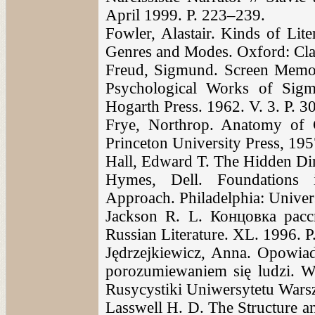
April 1999. P. 223–239.
Fowler, Alastair. Kinds of Lit
Genres and Modes. Oxford: Cla
Freud, Sigmund. Screen Memori
Psychological Works of Sigm
Hogarth Press. 1962. V. 3. P. 
Frye, Northrop. Anatomy of Cr
Princeton University Press, 195
Hall, Edward T. The Hidden Di
Hymes, Dell. Foundations i
Approach. Philadelphia: Univer
Jackson R. L. Концовка расс
Russian Literature. XL. 1996. 
Jędrzejkiewicz, Anna. Opowia
porozumiewaniem się ludzi. Wa
Rusycystiki Uniwersytetu Warsz
Lasswell H. D. The Structure a