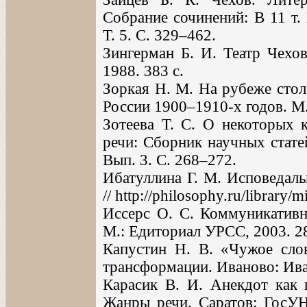
Собрание сочинений: В 11 т.
Т. 5. С. 329–462.
Зингерман Б. И. Театр Чехов
1988. 383 с.
Зоркая Н. М. На рубеже стол
России 1900–1910-х годов. М.:
Зотеева Т. С. О некоторых 
речи: Сборник научных стате
Вып. 3. С. 268–272.
Ибатуллина Г. М. Исповедаль
// http://philosophy.ru/library/m
Иссерс О. С. Коммуникативны
М.: Едиториал УРСС, 2003. 28
Капустин Н. В. «Чужое сло
трансформации. Иваново: Иван
Карасик В. И. Анекдот как п
Жанры речи. Саратов: ГосУН