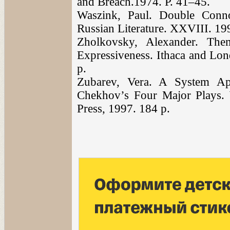
and Breach.1974. P. 41–45.
Waszink, Paul. Double Conno
Russian Literature. XXVIII. 19
Zholkovsky, Alexander. The
Expressiveness. Ithaca and Lon
p.
Zubarev, Vera. A System App
Chekhov’s Four Major Plays.
Press, 1997. 184 p.