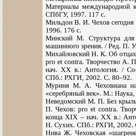
Материалы международной к
СПбГУ, 1997. 117 с.
Мильдон В. И. Чехов сегодня 
1996. 176 с.
Минский М. Структура для 
машинного зрения. / Ред. П. 
Михайловский Н. К. Об отцах и
pro et contra. Творчество А.
нач. XX в.: Антология. / Со
СПб.: РХГИ, 2002. С. 80–92.
Муриня М. А. Чеховиана на
«серебряный век». М.: Наука, 
Неведомский М. П. Без крылье
П. Чехов: pro et contra. Тв
конца XIX – нач. XX в.: Анто
Н. Сухих. СПб.: РХГИ, 2002. 
Нива Ж. Чеховская «шагрене