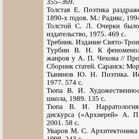
355–369.
Толстая Е. Поэтика раздраж
1890-х годов. М.: Радикс, 1994
Толстой С. Л. Очерки было
издательство, 1975. 469 с.
Требник. Издание Свято-Трои
Турбин В. Н. К феноменол
жанров у А. П. Чехова // Пр
Сборник статей. Саранск: Мор
Тынянов Ю. Н. Поэтика. Ис
1977. 574 с.
Тюпа В. И. Художественнос
школа, 1989. 135 с.
Тюпа В. И. Нарратология 
дискурса («Архиерей» А. П. 
2001. 58 с.
Уваров М. С. Архитектоника 
1998. 243 с.