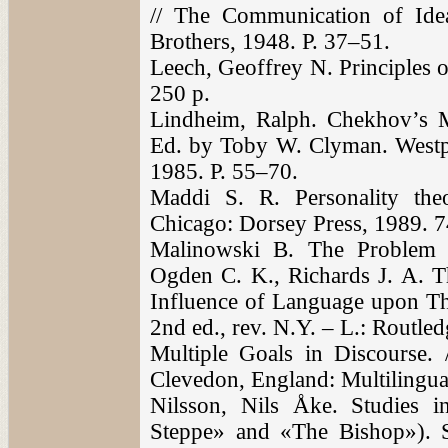
// The Communication of Ide
Brothers, 1948. P. 37–51.
Leech, Geoffrey N. Principles 
250 p.
Lindheim, Ralph. Chekhov’s 
Ed. by Toby W. Clyman. Westp
1985. P. 55–70.
Maddi S. R. Personality theo
Chicago: Dorsey Press, 1989. 7
Malinowski B. The Problem o
Ogden C. K., Richards J. A. 
Influence of Language upon Th
2nd ed., rev. N.Y. – L.: Routl
Multiple Goals in Discourse.
Clevedon, England: Multilingua
Nilsson, Nils Åke. Studies 
Steppe» and «The Bishop»). S