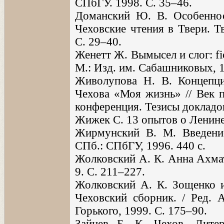
СПбГУ. 1998. С. 35–46.
Доманский Ю. В. Особеннос
Чеховские чтения в Твери. Тв
С. 29–40.
Женетт Ж. Вымысел и слог: fict
М.: Изд. им. Сабашниковых, 19
Живолупова Н. В. Концепци
Чехова «Моя жизнь» // Век 
конференция. Тезисы докладов
Жижек С. 13 опытов о Ленине.
Жирмунский В. М. Введение
СПб.: СПбГУ, 1996. 440 с.
Жолковский А. К. Анна Ахмато
9. С. 211–227.
Жолковский А. К. Зощенко и 
Чеховский сборник. / Ред.
Горького, 1999. С. 175–90.
Зайцев Б. К. Чехов. Литер