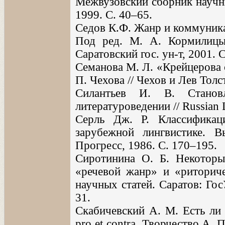
Межвузовский сборник научны
1999. С. 40–65.
Седов К.Ф. Жанр и коммуника
Под ред. М. А. Кормилицы
Саратовский гос. ун-т, 2001. 
Семанова М. Л. «Крейцерова 
П. Чехова // Чехов и Лев Толс
Силантьев И. В. Станов
литературоведении // Russian 
Серль Дж. Р. Классификац
зарубежной лингвистике. В
Прогресс, 1986. С. 170–195.
Сиротинина О. Б. Некотор
«речевой жанр» и «риторич
научных статей. Саратов: Го
31.
Скабичевский А. М. Есть ли 
pro et contra. Творчество А.