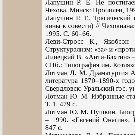
Лапушин Р. Е. Не постигае
Чехова. Минск: Пропилеи, 199
Лапушин Р. Е. Трагический 
вины к совести) // Чеховиана
1995. С. 60–66.
Леви-Стросс К., Якобсон
Структурализм: «за» и «проти
Линецкий В. «Анти-Бахтин» –
СПб.: Типография им. Котляко
Лотман Л. М. Драматургия А.
литература 1870–1890-х годо
Свердловск: Уральский гос. ун
Лотман Ю. М. Избранные стат
Т. 1. 479 с.
Лотман Ю. М. Пушкин. Биогра
– 1990. «Евгений Онегин». 
847 с.