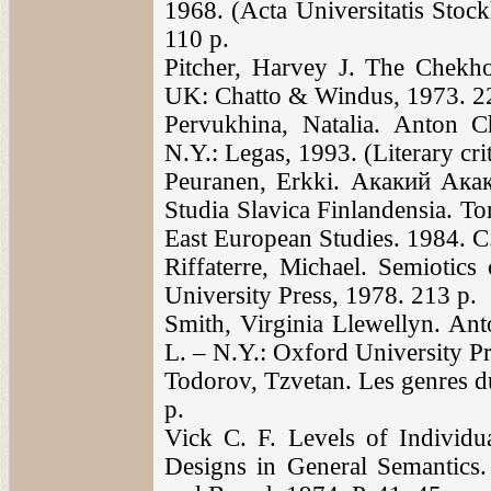
1968. (Acta Universitatis Stoc
110 p.
Pitcher, Нarvey J. The Chekhov
UK: Chatto & Windus, 1973. 2
Pervukhina, Natalia. Anton 
N.Y.: Legas, 1993. (Literary crit
Peuranen, Erkki. Акакий Ака
Studia Slavica Finlandensia. To
East European Studies. 1984. 
Riffaterre, Michael. Semiotics
University Press, 1978. 213 p.
Smith, Virginia Llewellyn. An
L. – N.Y.: Oxford University Pr
Todorov, Tzvetan. Les genres du
p.
Vick C. F. Levels of Individua
Designs in General Semantics