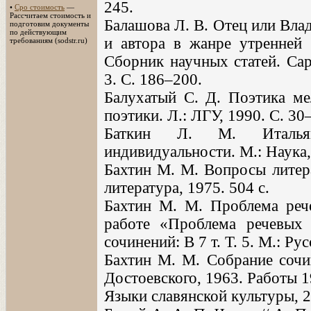
245.
•
Сро стоимость
—
Рассчитаем стоимость и
Балашова Л. В. Отец или Влад
подготовим документы
по действующим
и автора в жанре утренней 
требованиям (sodstr.ru)
Сборник научных статей. Са
3. С. 186–200.
Балухатый С. Д. Поэтика ме
поэтики. Л.: ЛГУ, 1990. С. 30
Баткин Л. М. Итальян
индивидуальности. М.: Наука,
Бахтин М. М. Вопросы литера
литература, 1975. 504 с.
Бахтин М. М. Проблема реч
работе «Проблема речевых
сочинений: В 7 т. Т. 5. М.: Ру
Бахтин М. М. Собрание сочин
Достоевского, 1963. Работы 19
Языки славянской культуры, 2