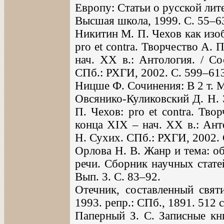
Европу: Статьи о русской лите
Высшая школа, 1999. С. 55–6
Никитин М. П. Чехов как изоб
pro et contra. Творчество А.
нач. XX в.: Антология. / Со
СПб.: РХГИ, 2002. С. 599–61
Ницше Ф. Сочинения: В 2 т. М.
Овсянико-Куликовский Д. Н. 
П. Чехов: pro et contra. Тв
конца XIX – нач. XX в.: Анто
Н. Сухих. СПб.: РХГИ, 2002. 
Орлова Н. В. Жанр и тема: о
речи. Сборник научных стате
Вып. 3. С. 83–92.
Отечник, составленный свят
1993. репр.: СПб., 1891. 512 с
Паперный З. С. Записные кни