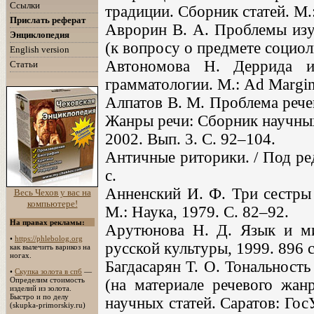
Ссылки
традиции. Сборник статей. М.
Прислать реферат
Аврорин В. А. Проблемы изу
Энциклопедия
(к вопросу о предмете социоли
English version
Автономова Н. Деррида и
Статьи
грамматологии. М.: Ad Margin
Алпатов В. М. Проблема рече
Жанры речи: Сборник научных
2002. Вып. 3. С. 92–104.
Античные риторики. / Под ред
с.
Анненский И. Ф. Три сестры 
Весь Чехов у вас на
компьютере!
М.: Наука, 1979. С. 82–92.
На правах рекламы:
Арутюнова Н. Д. Язык и мир
•
https://phlebolog.org
русской культуры, 1999. 896 с
как вылечить варикоз на
ногах.
Багдасарян Т. О. Тональност
•
Скупка золота в спб
—
Определим стоимость
(на материале речевого жан
изделий из золота.
Быстро и по делу
научных статей. Саратов: Го
(skupka-primorskiy.ru)