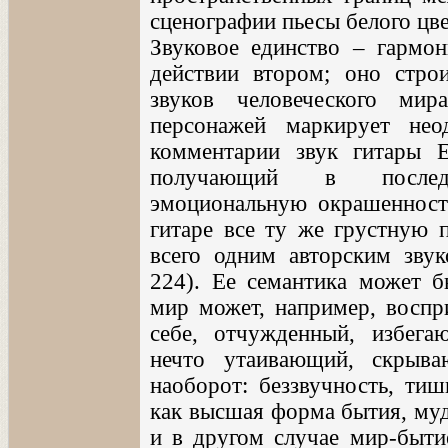
сценографии пьесы белого цве
Звуковое единство – гармон
действии втором; оно стро
звуков человеческого ми
персонажей маркирует нео
комментарии звук гитары Е
получающий в последн
эмоциональную окрашенност
гитаре все ту же грустную 
всего одним авторским зву
224). Ее семантика может б
мир может, например, воспр
себе, отчужденный, избега
нечто утаивающий, скры
наоборот: беззвучность, тиш
как высшая форма бытия, муд
и в другом случае мир-быти