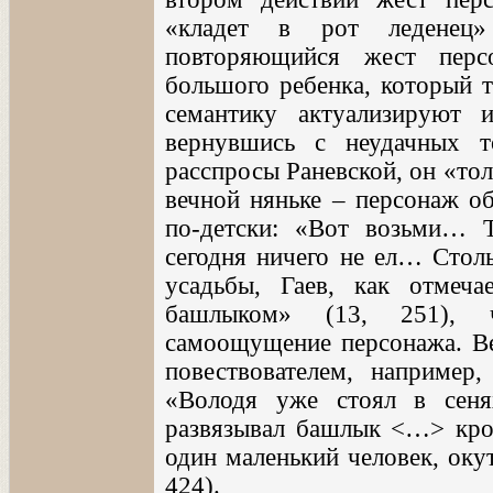
«кладет в рот леденец» 
повторяющийся жест перс
большого ребенка, который т
семантику актуализируют и
вернувшись с неудачных т
расспросы Раневской, он «то
вечной няньке – персонаж об
по-детски: «Вот возьми… 
сегодня ничего не ел… Столь
усадьбы, Гаев, как отмеча
башлыком» (13, 251), ч
самоощущение персонажа. Ве
повествователем, например,
«Володя уже стоял в сен
развязывал башлык <…> кро
один маленький человек, оку
424).