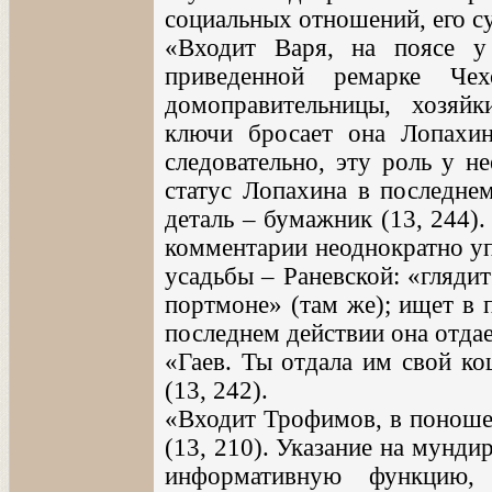
социальных отношений, его с
«Входит Варя, на поясе у
приведенной ремарке Чех
домоправительницы, хозяй
ключи бросает она Лопахин
следовательно, эту роль у н
статус Лопахина в последне
деталь – бумажник (13, 244)
комментарии неоднократно у
усадьбы – Раневской: «глядит
портмоне» (там же); ищет в 
последнем действии она отда
«Гаев. Ты отдала им свой ко
(13, 242).
«Входит Трофимов, в поноше
(13, 210). Указание на мунди
информативную функцию, 