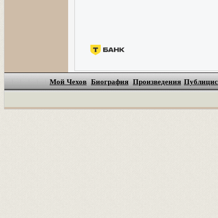
Мой Чехов
Биография
Произведения
Публицис