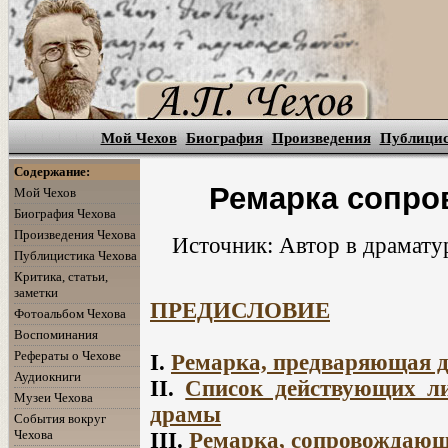
Мой Чехов
Биография
Произведения
Публици
Содержание:
Ремарка сопро
Мой Чехов
Биография Чехова
Произведения Чехова
Источник: Автор в драматур
Публицистика Чехова
Критика, статьи,
заметки
ПРЕДИСЛОВИЕ
Фотоальбом Чехова
Воспоминания
Рефераты о Чехове
I.
Ремарка, предваряющая д
Аудиокниги
II.
Список действующих ли
Музеи Чехова
драмы
События вокруг
Чехова
III.
Ремарка, сопровождающ