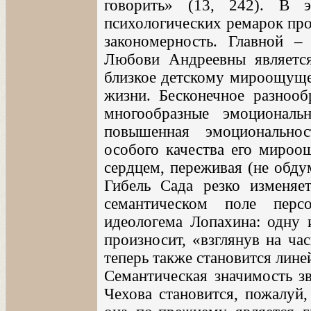
говорить» (13, 242). В 
психологических ремарок про
закономерность. Главной 
Любови Андреевны является 
близкое детскому мироощуще
жизни. Бесконечное разнооб
многообразные эмоциональ
повышенная эмоциональнос
особого качества его мироо
сердцем, переживая (не обд
Гибель Сада резко изменяе
семантическом поле перс
идеологема Лопахина: одну 
произносит, «взглянув на ча
теперь также становится лин
Семантическая значимость з
Чехова становится, пожалуй,