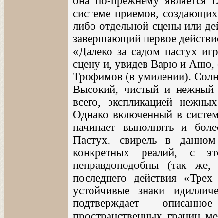
она по-прежнему является 
системе приемов, создающих 
либо отдельной сцены или дей
завершающий первое действие
«Далеко за садом пастух игр
сцену и, увидев Варю и Аню,
Трофимов (в умилении). Солн
Высокий, чистый и нежный з
всего, экспликацией нежны
Однако включенный в систем
начинает выполнять и боле
Пастух, свирель в данном
конкретных реалий, с э
неправдоподобны (так же,
последнего действия «Трех
устойчивые знаки идилличе
подтверждает описанн
пространственных границ м