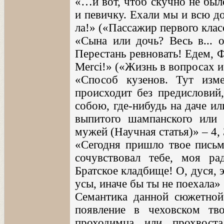
«…и вот, чтоб скучно не было,
и певичку. Ехали мы и всю до
ла!» («Пассажир первого класс
«Сына или дочь? Весь в... о
Перестань ревновать! Едем, 
Merci!» («Жизнь в вопросах и
«Способ кузенов. Тут изм
происходит без предисловий,
собою, где-нибудь на даче и
выпитого шампанского или
мужей (Научная статья)» – 4, 
«Сегодня пришло твое письм
сочувствовал тебе, моя ра
Братское кладбище! О, дуся, 
усы, иначе бы ты не поехала»
Семантика данной сюжетной 
появление в чеховском тв
проходимца или прохвоста