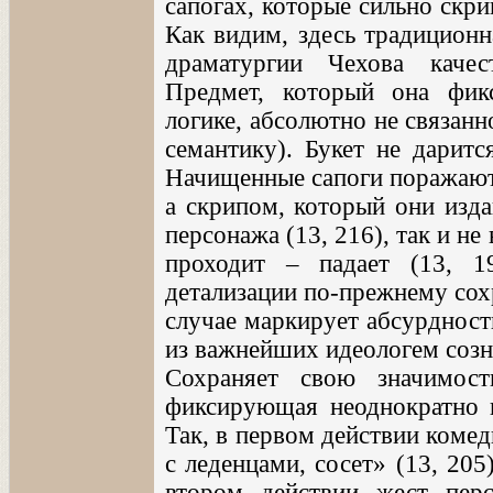
сапогах, которые сильно скрип
Как видим, здесь традиционн
драматургии Чехова качес
Предмет, который она фикс
логике, абсолютно не связанн
семантику). Букет не даритс
Начищенные сапоги поражают
а скрипом, который они изда
персонажа (13, 216), так и не
проходит – падает (13, 1
детализации по-прежнему сох
случае маркирует абсурдност
из важнейших идеологем созн
Сохраняет свою значимос
фиксирующая неоднократно 
Так, в первом действии коме
с леденцами, сосет» (13, 205)
втором действии жест пер