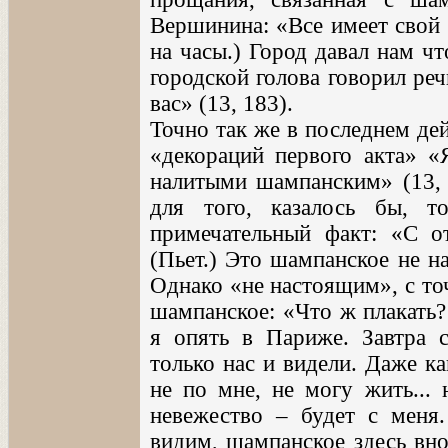
Вершинина: «Все имеет свой 
на часы.) Город давал нам чт
городской голова говорил реч
вас» (13, 183).
Точно так же в последнем де
«декораций первого акта» «
налитыми шампанским» (13, 
для того, казалось бы, то
примечательный факт: «С о
(Пьет.) Это шампанское не на
Однако «не настоящим», с то
шампанское: «Что ж плакать?
я опять в Париже. Завтра с
только нас и видели. Даже ка
не по мне, не могу жить... 
невежество – будет с меня.
видим, шампанское здесь вно