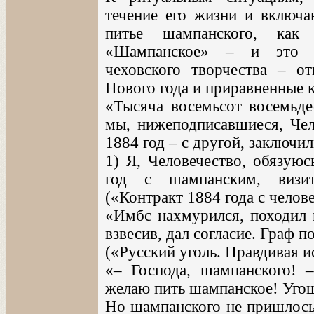
течение его жизни и включаю
питье шампанского, как 
«Шампанское» – и это на
чеховского творчества – от
Нового года и приравненные 
«Тысяча восемьсот восемьдес
мы, нижеподписавшиеся, Чел
1884 год – с другой, заключи
1) Я, Человечество, обязуюс
год с шампанским, визит
(«Контракт 1884 года с челове
«Имбс нахмурился, походил п
взвесив, дал согласие. Граф 
(«Русский уголь. Правдивая ис
«– Господа, шампанского! –
желаю пить шампанское! Уго
Но шампанского не пришлось 