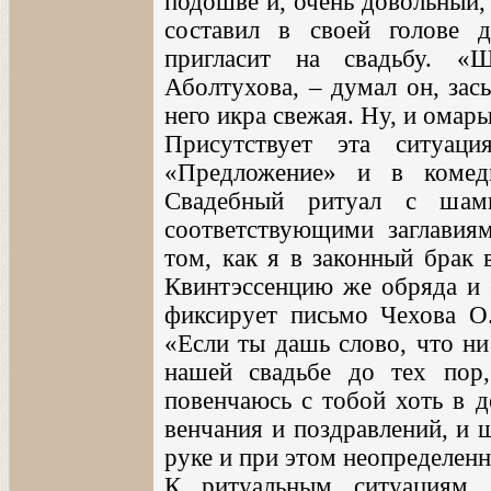
подошве и, очень довольный, 
составил в своей голове 
пригласит на свадьбу. «
Аболтухова, – думал он, засы
него икра свежая. Ну, и омары.
Присутствует эта ситуа
«Предложение» и в комед
Свадебный ритуал с шамп
соответствующими заглавия
том, как я в законный брак 
Квинтэссенцию же обряда и 
фиксирует письмо Чехова О.
«Если ты дашь слово, что ни
нашей свадьбе до тех пор
повенчаюсь с тобой хоть в д
венчания и поздравлений, и 
руке и при этом неопределенн
К ритуальным ситуациям,