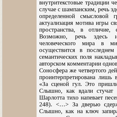
внутритекстовые традиции че
случае с шампанским, речь з
определенной смысловой 
актуализация мотива игры св
пространства, в отличие,
Возможно, речь здесь и
человеческого мира в м
осуществится в последнем 
семантических поля накладыв
авторском комментарии одно
Соносфера же четвертого дей
проинтерпретирована лишь в
«За сценой гул. Это пришл
Слышно, как вдали стучат
Шарлотта тихо напевает песе
248). <…> За дверью сдер
Слышно, как на ключ запир