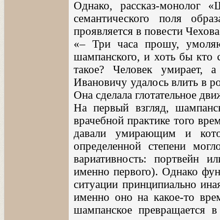
Однако, рассказ-монолог «
семантического поля обра
проявляется в повести Чехова
«– Три часа прошу, умоля
шампанского, и хоть бы кто
такое? Человек умирает,
Ивановичу удалось влить в р
Она сделала глотательное движ
На первый взгляд, шампанс
врачебной практике того врем
давали умирающим и кото
определенной степени могл
вариативность: портвейн и
именно первого). Однако фу
ситуации принципиально иная
именно оно на какое-то вре
шампанское превращается в