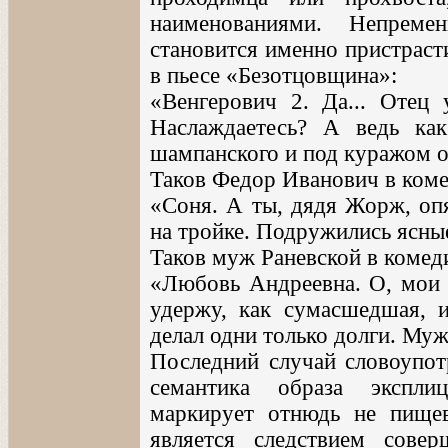
наименованиями. Непреме
становится именно пристраст
в пьесе «Безотцовщина»:
«Венгерович 2. Да... Отец
Наслаждаетесь? А ведь ка
шампанского и под куражом об
Таков Федор Иванович в ком
«Соня. А ты, дядя Жорж, опя
на тройке. Подружились ясные
Таков муж Раневской в комед
«Любовь Андреевна. О, мои 
удержу, как сумасшедшая, 
делал одни только долги. Муж
Последний случай словоупотр
семантика образа экспли
маркирует отнюдь не пищев
является следствием совер