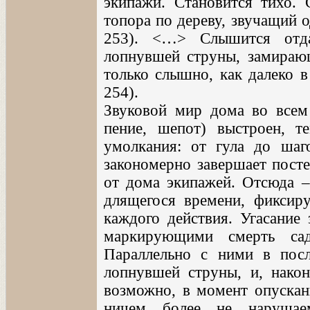
экипажи. Становится тихо. 
топора по дереву, звучащий 
253). <…> Слышится отда
лопнувшей струны, замирающ
только слышно, как далеко в
254).
Звуковой мир дома во всем 
пение, шепот) выстроен, т
умолкания: от гула до шаг
закономерно завершает пост
от дома экипажей. Отсюда –
длящегося времени, фиксир
каждого действия. Угасание 
маркирующими смерть сад
Параллельно с ними в посл
лопнувшей струны, и, након
возможно, в момент опускани
ничем более не нарушае