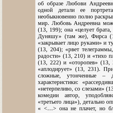
об образе Любови Андреевн
одной детали ее портрет
необыкновенно полно раскрыв
мир. Любовь Андреевна може
(13, 199); она «целует брат
Дуняшу» (там же), Фирса (
«закрывает лицо руками» и т
(13, 204); «рвет телеграммы
радости» (13, 210) и «тихо п
(13, 222) и «оторопев» (13, 
«аплодирует» (13, 231). Пр
сложные, утонченные – д
характеристики: «рассерди
«нетерпеливо, со слезами» (1
комедии автор, уподобляя
«третьего лица»), детально о
« <…> она не плачет, но бл