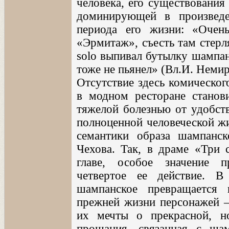
человека, его существования
доминирующей в произведе
периода его жизни: «Очен
«Эрмитаж», съесть там стерл
solo выпивал бутылку шампан
тоже не пьянел» (Вл.И. Немир
Отсутствие здесь комическог
в модном ресторане станови
тяжелой болезнью от удобств
полноценной человеческой ж
семантики образа шампанск
Чехова. Так, в драме «Три 
главе, особое значение п
четвертое ее действие. В
шампанское превращается 
прежней жизни персонажей – 
их мечты о прекрасной, н
прощания, связанная с шам