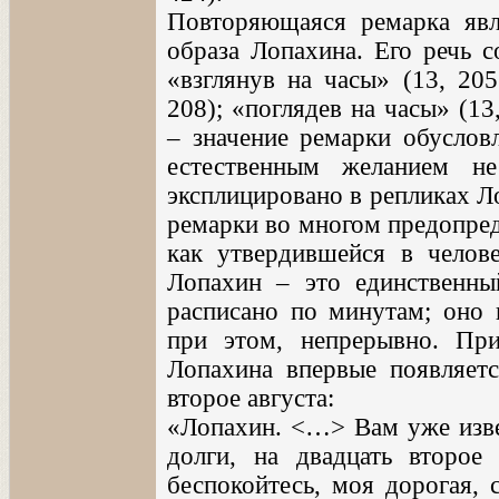
Повторяющаяся ремарка явл
образа Лопахина. Его речь с
«взглянув на часы» (13, 205
208); «поглядев на часы» (13
– значение ремарки обуслов
естественным желанием не
эксплицировано в репликах Л
ремарки во многом предопред
как утвердившейся в челове
Лопахин – это единственны
расписано по минутам; оно 
при этом, непрерывно. При
Лопахина впервые появляетс
второе августа:
«Лопахин. <…> Вам уже изве
долги, на двадцать второе
беспокойтесь, моя дорогая, 