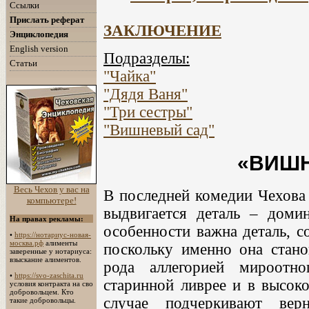
Ссылки
Прислать реферат
ЗАКЛЮЧЕНИЕ
Энциклопедия
English version
Подразделы:
Статьи
"Чайка"
"Дядя Ваня"
"Три сестры"
"Вишневый сад"
«ВИШ
Весь Чехов у вас на
В последней комедии Чехова
компьютере!
выдвигается деталь – доми
На правах рекламы:
особенности важна деталь, с
•
https://нотариус-новая-
москва.рф
алименты
поскольку именно она стано
заверенные у нотариуса:
взыскание алиментов.
рода аллегорией мироотн
•
https://svo-zaschita.ru
старинной ливрее и в высоко
условия контракта на сво
добровольцем. Кто
случае подчеркивают вер
такие добровольцы.