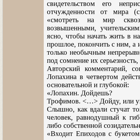
свидетельством его непри
отчужденности от мира (
«смотреть на мир сквоз
возвышенными, учительским
ясно, чтобы начать жить в н
прошлое, покончить с ним, а 
только необычным непрерывны
под сомнение их серьезность,
Авторский комментарий, с
Лопахина в четвертом действ
основательной и глубокой:
«Лопахин. Дойдешь?
Трофимов. <…> Дойду, или ук
Слышно, как вдали стучат то
человек, равнодушный к гиб
либо собственной созидательн
«Входит Епиходов с букетом