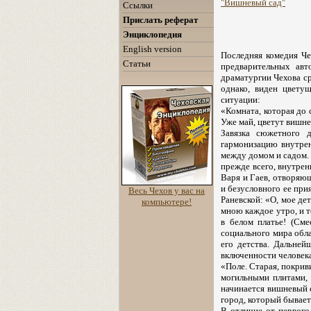
"Вишневый сад"
Ссылки
Прислать реферат
Энциклопедия
English version
Последняя комедия Че
Статьи
предварительных авт
драматургии Чехова ср
однако, виден цвету
ситуации:
«Комната, которая до 
Уже май, цветут вишнев
Завязка сюжетного д
гармонизацию внутрен
между домом и садом. 
прежде всего, внутре
Варя и Гаев, отворяю
и безусловного ее при
Весь Чехов у вас на
Раневской: «О, мое дет
компьютере!
мною каждое утро, и т
в белом платье! (См
социального мира обла
его детства. Дальне
включенности человека
«Поле. Старая, покрив
могильными плитами, 
начинается вишневый с
город, который бывает
В отличие от первого