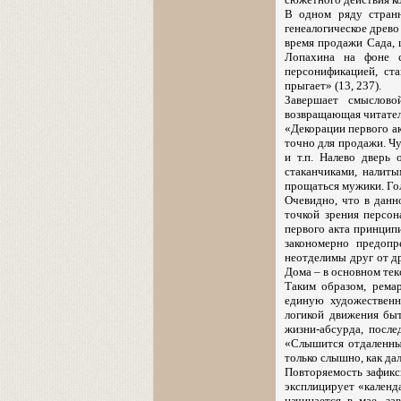
В одном ряду странн
генеалогическое древо
время продажи Сада, 
Лопахина на фоне с
персонификацией, ст
прыгает» (13, 237).
Завершает смыслово
возвращающая читател
«Декорации первого акт
точно для продажи. Ч
и т.п. Налево дверь
стаканчиками, налиты
прощаться мужики. Гол
Очевидно, что в данн
точкой зрения персон
первого акта принципи
закономерно предопр
неотделимы друг от др
Дома – в основном тек
Таким образом, рема
единую художественн
логикой движения бы
жизни-абсурда, посл
«Слышится отдаленный
только слышно, как дал
Повторяемость зафикс
эксплицирует «календ
начинается в мае, з