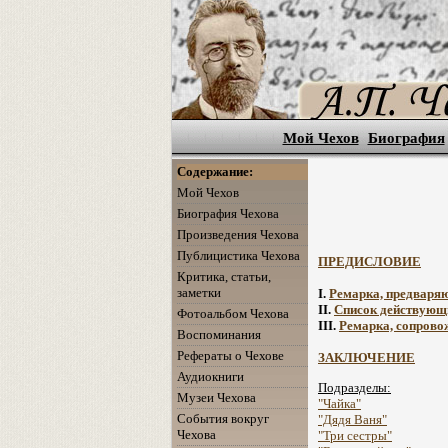
Мой Чехов
Биография
Содержание:
Мой Чехов
Биография Чехова
Произведения Чехова
Публицистика Чехова
ПРЕДИСЛОВИЕ
Критика, статьи,
заметки
I.
Ремарка, предваря
II.
Список действующи
Фотоальбом Чехова
III.
Ремарка, сопрово
Воспоминания
Рефераты о Чехове
ЗАКЛЮЧЕНИЕ
Аудиокниги
Подразделы:
Музеи Чехова
"Чайка"
События вокруг
"Дядя Ваня"
Чехова
"Три сестры"