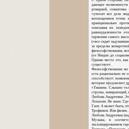
дающее возможности ч
ремаркой, семантика
«уносит все дела люд
воплощением точки з
принципиально проти
описывая их поведен
равноудаленности от
гармонии самого высо
(«все сидят задумавши
за пределы конкретно
философствования, ко
(от Ницше до социалис
Однако место это, как
существует.
Философствование же 
есть рационально не 
способствует появле
которые предлагают д
«Тишина. Слышно толь
струны, замирающий, 
Любовь Андреевна. Эт
Лопахин. Не знаю. Где-
Гаев. А может быть, п
Трофимов. Или филин
Любовь Андреевна (взд
Музыка, в соответс
эксплицированием гар
Тютчева «Певучесть е