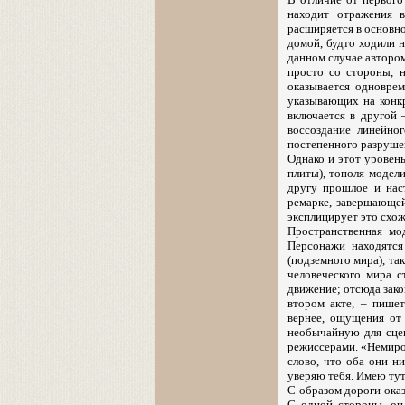
находит отражения в
расширяется в основно
домой, будто ходили н
данном случае автором
просто со стороны, 
оказывается одновре
указывающих на конк
включается в другой 
воссоздание линейно
постепенного разрушен
Однако и этот уровен
плиты), тополя модел
другу прошлое и нас
ремарке, завершающей
эксплицирует это схож
Пространственная мод
Персонажи находятся
(подземного мира), та
человеческого мира с
движение; отсюда зако
втором акте, – пише
вернее, ощущения от 
необычайную для сцен
режиссерами. «Немирови
слово, что оба они н
уверяю тебя. Имею тут
С образом дороги оказ
С одной стороны, он