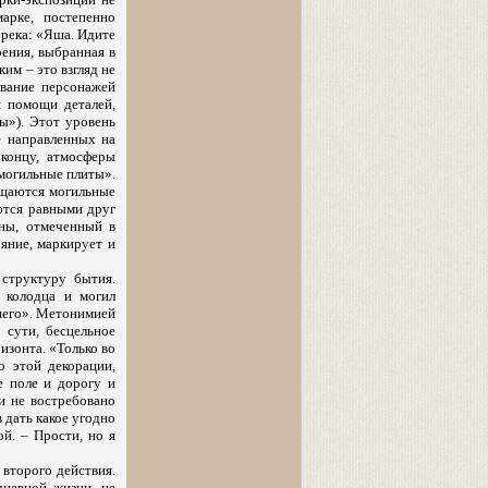
арке, постепенно
 река: «Яша. Идите
рения, выбранная в
им – это взгляд не
ование персонажей
и помощи деталей,
ы»). Этот уровень
е направленных на
 концу, атмосферы
«могильные плиты».
ащаются могильные
ются равными друг
уны, отмеченный в
яние, маркирует и
 структуру бытия.
 колодца и могил
хнего». Метонимией
 сути, бесцельное
изонта. «Только во
о этой декорации,
е поле и дорогу и
и не востребовано
 дать какое угодно
й. – Прости, но я
 второго действия.
дневной жизни, не