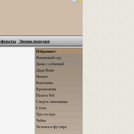
ефераты
Энциклопедия
Избранное:
Вишневый сад
Дама с собачкой
Дядя Ваня
Ионыч
Каштанка
Крыжовник
Палата №6
Смерть чиновника
Степь
Три сестры
Чайка
Человек в футляре