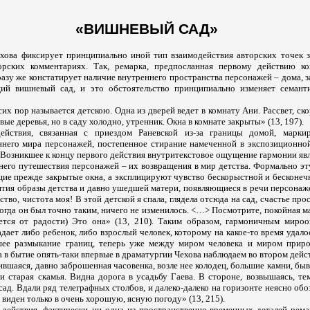
«ВИШНЕВЫЙ САД»
хова фиксирует принципиально иной тип взаимодействия авторских точек з
орских комментариях. Так, ремарка, предпосланная первому действию ко
азу же констатирует наличие внутреннего пространства персонажей – дома, з
щий вишневый сад, и это обстоятельство принципиально изменяет семант
сих пор называется детскою. Одна из дверей ведет в комнату Ани. Рассвет, ско
ые деревья, но в саду холодно, утренник. Окна в комнате закрыты» (13, 197).
ействия, связанная с приездом Раневской из-за границы домой, марки
него мира персонажей, постепенное стирание намеченной в экспозиционно
Возникшее к концу первого действия внутритекстовое ощущение гармонии явл
ннего путешествия персонажей – их возвращения в мир детства. Формально э
щие прежде закрытые окна, а эксплицируют чувство бескорыстной и бесконеч
ятия образы детства и давно ушедшей матери, появляющиеся в речи персонаже
ство, чистота моя! В этой детской я спала, глядела отсюда на сад, счастье пр
огда он был точно таким, ничего не изменилось. <…> Посмотрите, покойная 
еется от радости) Это она» (13, 210). Таким образом, гармоничным мир
дает либо ребенок, либо взрослый человек, которому на какое-то время удало
йшее размыкание границ, теперь уже между миром человека и миром прир
 в бытие опять-таки впервые в драматургии Чехова наблюдаем во втором дейс
ившаяся, давно заброшенная часовенка, возле нее колодец, большие камни, бы
и старая скамья. Видна дорога в усадьбу Гаева. В стороне, возвышаясь, те
ад. Вдали ряд телеграфных столбов, и далеко-далеко на горизонте неясно об
 виден только в очень хорошую, ясную погоду» (13, 215).
 действия, фактически ни одна из пространственно-временных деталей рема