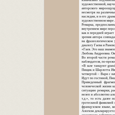
художественной, науч
авторского мироощуще
несмотря на различные
наследии, и в его дра
художественном мире А
Ремарка, предпосланн
внутреннем мире персо
как в передней играет
зрения автора совпад
на фразеологическом 
диалогу Гаева и Ранев
«Гаев. Это наш знамен
Любовь Андреевна. Он 
Во второй части ремар
наблюдателя, по-преж
«В зале танцуют gran
Пищик и Шарлотта Ива
четвертой – Варя с на
Идут по гостиной, Пищи
Приведенный фрагме
человеческой жизни к
ситуацию ремарки, ра
нелеп и абсолютно ал
т.д.», то есть далее
гротескной фамилией 
французском языке, к
Алогизм декларируетс
сюжетного действия к