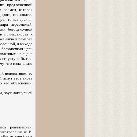
ике, предложенной
и времен, которая
орога, становится
е, точки зрения,
мира персонажей,
ции безоценочной
ь причастность к
аченную в ремарке
зованной, и выхода
 бесконечная цепь
авленных на сцене
в структуре бытия.
ому что изначально
ый непонятным, то
 испуг этот вновь
х его объяснений,
а, звук лопнувшей
сь реализацией,
тихотворение Ф. И.
Est in arundineis