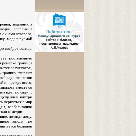
рения, заданных в
медии, впервые в
а окнами которого,
ику моделируемой
ро взойдет солнце.
рует постепенную
й ремарке границы
яется результатом,
ту границу стирают
ной радости жизни
й и, прежде всего,
осыпалось вместе со
мама идет по саду…
оощущением внутри
сь вернуться в мир
оды, вербализацию
твии комедии:
вшие, по-видимому,
мнеют тополи: там
означается большой
рки-экспозиции не