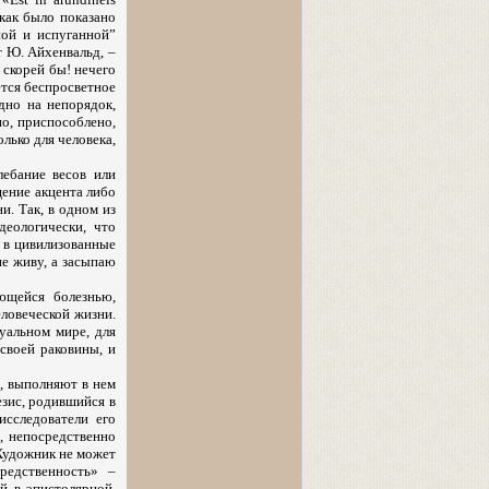
 как было показано
ной и испуганной”
т Ю. Айхенвальд, –
ж скорей бы! нечего
ется беспросветное
дно на непорядок,
ено, приспособлено,
олько для человека,
ебание весов или
щение акцента либо
и. Так, в одном из
деологически, что
ь в цивилизованные
не живу, а засыпаю
ющейся болезнью,
еловеческой жизни.
уальном мире, для
своей раковины, и
ю, выполняют в нем
зис, родившийся в
исследователи его
о, непосредственно
 Художник не может
редственность» –
й в эпистолярной,