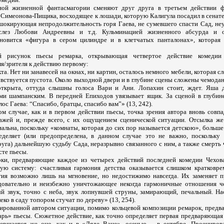
ой жизненной фантасмагории сменяют друг друга в третьем действии 
 Симеонова-Пищика, восходящее к лошади, которую Калигула посадил в сенате,
шокирующая непродолжительность горя Гаева, не сумевшего спасти Сад, не
лез Любови Андреевны и т.д. Кульминацией жизненного абсурда и о
ановится «фигура в сером цилиндре и в клетчатых панталонах», которая
й рисунок пьесы ремарка, открывающая четвертое действие комедии
я/зрителя к действию первому:
а. Нет ни занавесей на окнах, ни картин, осталось немного мебели, которая сл
увствуется пустота. Около выходной двери и в глубине сцены сложены чемод
 открыта, оттуда слышны голоса Вари и Ани. Лопахин стоит, ждет. Яша 
ми шампанским. В передней Епиходов увязывает ящик. За сценой в глубин
ос Гаева: “Спасибо, братцы, спасибо вам”» (13, 242).
ом случае, как и в первом действии пьесы, точка зрения автора вновь совп
ажей и, прежде всего, с их ощущением сценической ситуации. Отсылка же
альна, поскольку «комнаты, которая до сих пор называется детскою», больше
еделяет (или предопределена, в данном случае это не важно, поскольку
уга) дальнейшую судьбу Сада, неразрывно связанного с ним, а также смерть
сте пьесы.
рки, предваряющие каждое из четырех действий последней комедии Чехов
ую систему: счастливая гармония детства оказывается слишком кратковре
тия возможно лишь на мгновение, но недостижимо навсегда. Их заменяет 
едовательно и неизбежно уничтожающее некогда гармоничные отношения ч
 звук, точно с неба, звук лопнувшей струны, замирающий, печальный. На
еко в саду топором стучат по дереву» (13, 254).
ированной автором ситуации, помимо кольцевой композиции ремарок, предв
арь» пьесы. Сюжетное действие, как точно определяет первая предваряющая 
авершается же оно, как и в «Дяде Ване», осенью – в октябре. Проециров