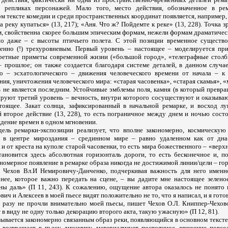
 репликах персонажей. Мало того, место действия, обозначенное в рем
м тексте комедии и среди пространственных координат появляется, например,
а реку купаться» (13, 217); «Аня. Что ж? Пойдемте к реке» (13, 228). Точка з
, свойственна скорее большим эпическим формам, нежели формам драматическ
но даже – с высоты птичьего полета. С этой позиции временное существ
менно (!) трехуровневым. Первый уровень – настоящее – моделируется пр
ретные приметы современной жизни («большой город», «телеграфные столб
– прошлое; он также создается благодаря системе деталей, в данном случа
го – эсхатологического – движения человеческого времени от начала – к
ия, уничтожения человеческого мира: «старая часовенка», «старая скамья», 
ь не является последним. Устойчивые эмблемы поля, камня (в который превр
ируют третий уровень – вечность, внутри которого сосуществуют и оказыва
тоящее. Закат солнца, зафиксированный в начальной ремарке, и восход л
 второе действие (13, 228), то есть пограничное между днем и ночью состо
дение времен в одном мгновении.
ель ремарки-экспозиции реализует, что вполне закономерно, космическую
 в центре мироздания – срединном мире – равно удаленном как от дна
к и от креста на куполе старой часовенки, то есть мира божественного – «вер
тановится здесь абсолютная горизонталь дороги, то есть бесконечное и, по
номерное появление в ремарке образа никогда не достижимой линии/цели – гор
т Чехов Вл.И Немировичу-Данченко, подчеркивая важность для него именн
нее, которое важно передать на сцене, – вы дадите мне настоящее зелено
ы даль» (П 11, 243). К сожалению, ощущение автора оказалось не понято 
ч и Алексеев в моей пьесе видят положительно не то, что я написал, и я готов
и разу не прочли внимательно моей пьесы, пишет Чехов О.Л. Книппер-Чехово
 в виду не одну только декорацию второго акта, такую ужасную» (П 12, 81).
ывается закономерно связанным образ реки, появляющийся в основном тексте
 возвращает в пьесу динамику, материализует постоянное движение повсе