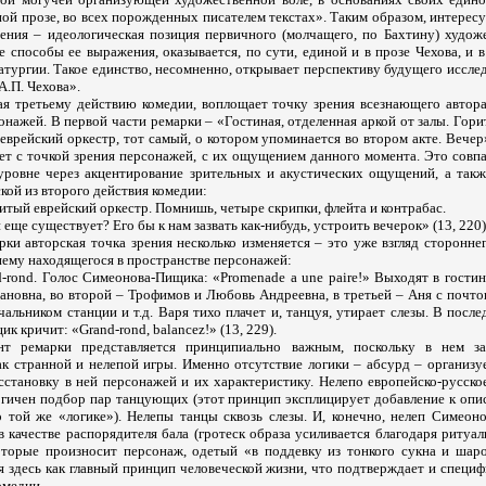
ной прозе, во всех порожденных писателем текстах». Таким образом, интере
ния – идеологическая позиция первичного (молчащего, по Бахтину) художе
 способы ее выражения, оказывается, по сути, единой и в прозе Чехова, и 
матургии. Такое единство, несомненно, открывает перспективу будущего иссле
.П. Чехова».
ая третьему действию комедии, воплощает точку зрения всезнающего автора
нажей. В первой части ремарки – «Гостиная, отделенная аркой от залы. Гор
 еврейский оркестр, тот самый, о котором упоминается во втором акте. Вечер»
ает с точкой зрения персонажей, с их ощущением данного момента. Это совп
уровне через акцентирование зрительных и акустических ощущений, а такж
ской из второго действия комедии:
итый еврейский оркестр. Помнишь, четыре скрипки, флейта и контрабас.
еще существует? Его бы к нам зазвать как-нибудь, устроить вечерок» (13, 220)
ки авторская точка зрения несколько изменяется – это уже взгляд сторонне
нему находящегося в пространстве персонажей:
d-rond. Голос Симеонова-Пищика: «Promenade a une paire!» Выходят в гости
новна, во второй – Трофимов и Любовь Андреевна, в третьей – Аня с почто
чальником станции и т.д. Варя тихо плачет и, танцуя, утирает слезы. В посл
к кричит: «Grand-rond, balancez!» (13, 229).
нт ремарки представляется принципиально важным, поскольку в нем з
ак странной и нелепой игры. Именно отсутствие логики – абсурд – организ
сстановку в ней персонажей и их характеристику. Нелепо европейско-русско
огичен подбор пар танцующих (этот принцип эксплицирует добавление к опи
 по той же «логике»). Нелепы танцы сквозь слезы. И, конечно, нелеп Симео
в качестве распорядителя бала (гротеск образа усиливается благодаря риту
оторые произносит персонаж, одетый «в поддевку из тонкого сукна и шаро
я здесь как главный принцип человеческой жизни, что подтверждает и специ
омедии.