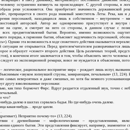
еловеку остраненно взглянуть на происходящее. С другой стороны, в лог
 образа реки усложняется. Она приобретает значимость державинской рек
ей», превращается в своего рода знаковый заместитель Леты. Река, как и д
рения персонажей, находящихся лишь в собственном – внутреннем – мир
востоящей авторской. Автор же одновременно присутствует и внутри 
ие на сцене, и смотрит на него со стороны, в данном случае с пози
о всех предметов/явлений бытия. Вероятно, именно возможность ощутит
кого порядка, к гармонии бытия, объясняет задумчивость персонажей, обозн
сь»). Однако эта возможность в ходе сюжетного действия оказывается нереали
й ситуации не открывается. Перед зрителем/читателем разворачивается лишь
торое и образует «сюжет» второго действия. Цель различных теорий, предст
тов), в конечном итоге заключается в том, чтобы объяснить место человека 
 следует из экспозиционной ремарки, вовсе не нуждается в объяснении, пот
– логическое, рациональное восприятие мира – рождает лишь испуг, вызванн
объяснимым «звуком лопнувшей струны, замирающим, печальным» (13, 224). И
нию самых невероятных и даже смешных, но хотя бы немного успокаивающи
руг другу взволнованные персонажи:
ко, как тихо бормочет Фирс. Вдруг раздается отдаленный звук, точно с неб
печальный.
о что?
нибудь далеко в шахтах сорвалась бадья. Но где-нибудь очень далеко.
тица какая-нибудь… вроде цапли.
…
рагивает). Неприятно почему-то» (13, 224).
твии с древнейшими – мифологическими – представлениями, являла
монии единого бытия. Эти представления фиксирует, например, знаменитое с
сть в морских волнах…» и, в особенности, эпиграф, ему предпосланный: «