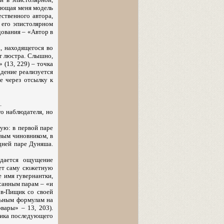
сующая меня модель
ственного автора,
в его эпистолярном
дования – «Автор в
, находящегося во
ит люстра. Слышно,
 (13, 229) – точка
адение реализуется
е через отсылку к
.
го наблюдателя, но
ную: в первой паре
вым чиновником, в
едней паре Дуняша.
адается ощущение
ует саму сюжетную
е имя гувернантки,
санным парам – «и
нов-Пищик со своей
альным формулам на
вары» – 13, 203).
фика последующего