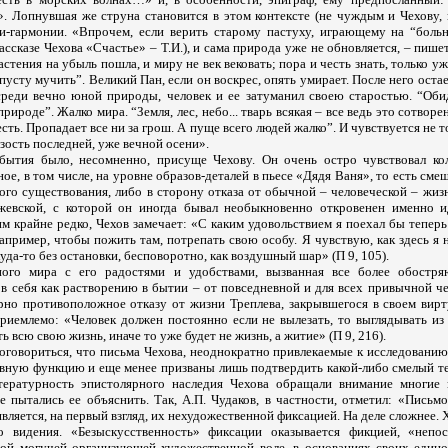
s». Лопнувшая же струна становится в этом контексте (не чуждым и Чехову,
и-гармонии. «Впрочем, если верить старому пастуху, играющему на “боль
рассказе Чехова «Счастье» – Т.И.), и сама природа уже не обновляется, – пише
астения на убыль пошла, и миру не век вековать; пора и честь знать, только у
пусту мучить”. Великий Пан, если он воскрес, опять умирает. После него оста
реди вечно юной природы, человек и ее затуманил своею старостью. “Оби
рироде”. Жалко мира. “Земля, лес, небо... тварь всякая – все ведь это сотвор
сть. Пропадает все ни за грош. А пуще всего людей жалко”. И чувствуется не т
изость последней, уже вечной осени».
ытия было, несомненно, присуще Чехову. Он очень остро чувствовал кол
ное, в том числе, на уровне образов-деталей в пьесе «Дядя Ваня», то есть сме
ого существования, либо в сторону отказа от обычной – человеческой – жизн
жевской, с которой он иногда бывал необыкновенно откровенен именно и
м крайне редко, Чехов замечает: «С каким удовольствием я поехал бы тепер
например, чтобы пожить там, потрепать свою особу. Я чувствую, как здесь я 
уда-то без остановки, бесповоротно, как воздушный шар» (П 9, 105).
ного мира с его радостями и удобствами, вызванная все более обостря
 в себя как растворению в бытии – от повседневной и для всех привычной ч
рно противоположное отказу от жизни Треплева, закрывшегося в своем вирт
риемлемо: «Человек должен постоянно если не вылезать, то выглядывать из 
 всю свою жизнь, иначе то уже будет не жизнь, а житие» (П 9, 216).
 оговориться, что письма Чехова, неоднократно привлекаемые к исследовани
вную функцию и еще менее призваны лишь подтвердить какой-либо смелый те
итературность эпистолярного наследия Чехова обращали внимание многие 
е пытались ее объяснить. Так, А.П. Чудаков, в частности, отметил: «Письм
является, на первый взгляд, их нехудожественной фиксацией. На деле сложнее.
о видения. «Безыскусственность» фиксации оказывается фикцией, «непос
ой могучей организующей художественной воле, в основаниях своих едино