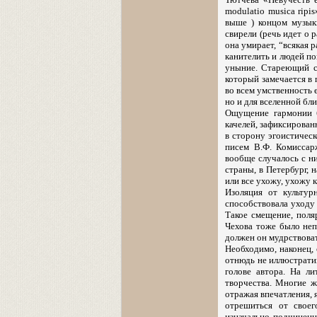
modulatio musica ripi
выше ) концом музык
свирели (речь идет о 
она умирает, “всякая р
канителить и людей по
уныние. Стареющий с
который замечается в п
во всем умственность е
но и для вселенной бл
Ощущение гармонии б
качелей, зафиксирован
в сторону эгоистическ
писем В.Ф. Комиссар
вообще случалось с ни
страны, в Петербург, 
или все ухожу, ухожу к
Изоляция от культур
способствовала уходу
Такое смещение, поля
Чехова тоже было неп
должен он мудрствовать
Необходимо, наконец,
отнюдь не иллюстрати
голове автора. На л
творчества. Многие ж
отражая впечатления, 
отрешиться от своег
изначально подчиненн