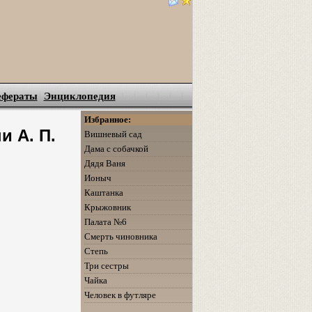
ефераты
Энциклопедия
Избранное:
и А. П.
Вишневый сад
Дама с собачкой
Дядя Ваня
Ионыч
Каштанка
Крыжовник
Палата №6
Смерть чиновника
Степь
Три сестры
Чайка
Человек в футляре