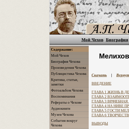
Мой Чехов
Биография
Содержание:
Мелихов
Мой Чехов
Биография Чехова
Произведения Чехова
Публицистика Чехова
Скачать
|
Вернут
Критика, статьи,
ВВЕДЕНИЕ
заметки
Фотоальбом Чехова
ГЛАВА 1 ЖИЗНЬ В Д
Воспоминания
ГЛАВА 2 ВЗАИМОО
ГЛАВА 3 ВРАЧЕБНАЯ
Рефераты о Чехове
ГЛАВА 4 НА НИВЕ 
Аудиокниги
ГЛАВА 5 ГОСТИ МЕ
Музеи Чехова
ГЛАВА 6 ТВОРЧЕСТ
События вокруг
ВЫВОДЫ
Чехова