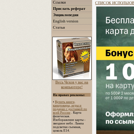
Ссылки
СПИСОК ИСПОЛЬЗО
Прислать реферат
Энциклопедия
English version
Статьи
Весь Чехов у вас на
компьютере!
На правах рекламы:
•
Купить книги,
канцтовары, игры и
подарки с доставкой по
всей России
. Карта
физическая.
Изоборажение карты -
звездное небо. Лампа
подсветки съемная,
цоколь Е14.