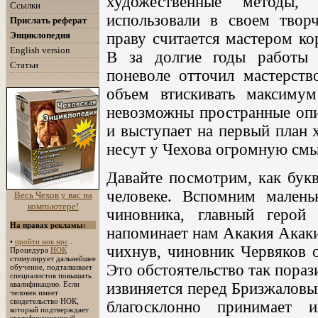
художественные методы, 
Ссылки
использовали в своем творч
Прислать реферат
Энциклопедия
праву считается мастером ко
English version
В за долгие годы работы
Статьи
поневоле отточил мастерств
объем втискивать максимум
невозможны пространные опи
и выступает на первый план 
несут у Чехова огромную смы
Давайте посмотрим, как букв
человеке. Вспомним малень
Весь Чехов у вас на
компьютере!
чиновника, главный герой
На правах рекламы:
напоминает нам Акакия Акаки
•
пройти нок нрс
.
чихнув, чиновник Червяков о
Процедура
НОК
стимулирует дальнейшее
Это обстоятельство так пораз
обучение, подталкивает
специалистов повышать
извиняется перед Бризжаловым
квалификацию. Если
человек имеет
свидетельство НОК,
благосклонно принимает 
который подтверждает