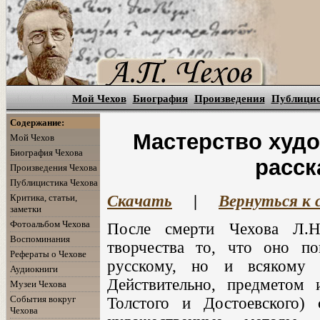
Мой Чехов
Биография
Произведения
Публици
Содержание:
Мастерство худ
Мой Чехов
Биография Чехова
расск
Произведения Чехова
Публицистика Чехова
Критика, статьи,
Скачать
|
Вернуться к 
заметки
Фотоальбом Чехова
После смерти Чехова Л.Н
Воспоминания
творчества то, что оно п
Рефераты о Чехове
русскому, но и всякому 
Аудиокниги
Действительно, предметом 
Музеи Чехова
События вокруг
Толстого и Достоевского)
Чехова