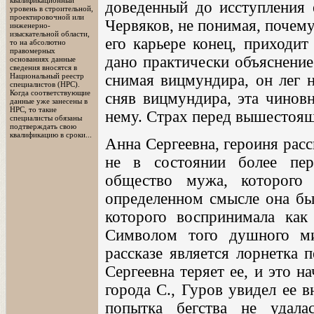
квалификационный
доведенный до исступления е
уровень в строительной,
проектировочной или
Червяков, не понимая, почему
инженерно-
изыскательной области,
его карьере конец, приходит
то на абсолютно
правомерных
дано практически объяснени
основаниях данные
сведения вносятся в
снимая вицмундира, он лег н
Национальный реестр
специалистов (НРС).
Когда соответствующие
сняв вицмундира, эта чинов
данные уже занесены в
НРС, то такие
нему. Страх перед вышестоящ
специалисты обязаны
подтверждать свою
квалификацию в сроки...
Анна Сергеевна, героиня расс
не в состоянии более пер
общество мужа, которого
определенном смысле она бы
которого воспринимала как
Символом того душного ми
рассказе является лорнетка 
Сергеевна теряет ее, и это н
города С., Гуров увидел ее в
попытка бегства не удала