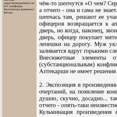
чём-то шепчутся «О чем? Серд
энергоменеджемента на
IoT платформе.
а отчего - она и сама не знает
Архитектура решения и
выгода.
шепчась там, решают ее учас
офицеров возвращается к ап
дверь, но когда, наконец, зв
дверь, офицер покупает мятн
лепешки на дорогу. Муж укл
заливается вдруг горькими сле
Внесюжетные элементы о
(субстанциональным) конфли
Аптекарши не имеет решения 
2. Экспозиция в произведении
очертаний, на появление кон
душно, скучно, досадно... та
отчего - опять-таки неизвестн
Кульминация произведения 