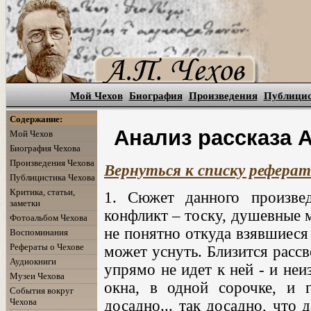
Мой Чехов
Биография
Произведения
Публици
Содержание:
Анализ рассказа 
Мой Чехов
Биография Чехова
Произведения Чехова
Вернуться к списку реферат
Публицистика Чехова
Критика, статьи,
1. Сюжет данного произвед
заметки
конфликт – тоску, душевные 
Фотоальбом Чехова
не понятно откуда взявшиеся 
Воспоминания
Рефераты о Чехове
может уснуть. Близится рассв
Аудиокниги
упрямо не идет к ней - и неи
Музеи Чехова
окна, в одной сорочке, и 
События вокруг
Чехова
досадно... так досадно, что д