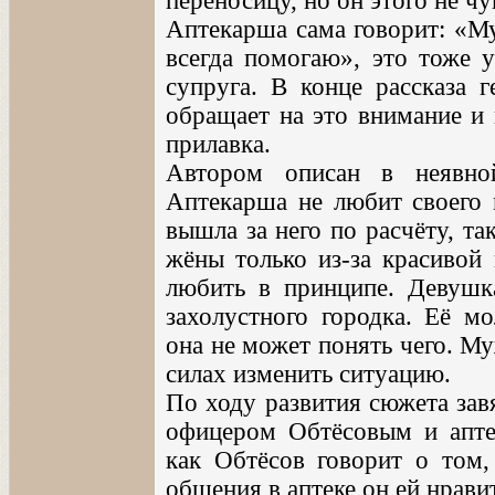
переносицу, но он этого не чу
Аптекарша сама говорит: «М
всегда помогаю», это тоже 
супруга. В конце рассказа г
обращает на это внимание и 
прилавка.
Автором описан в неявн
Аптекарша не любит своего 
вышла за него по расчёту, так
жёны только из-за красивой 
любить в принципе. Девушк
захолустного городка. Её мо
она не может понять чего. Муж
силах изменить ситуацию.
По ходу развития сюжета за
офицером Обтёсовым и апте
как Обтёсов говорит о том,
общения в аптеке он ей нрави