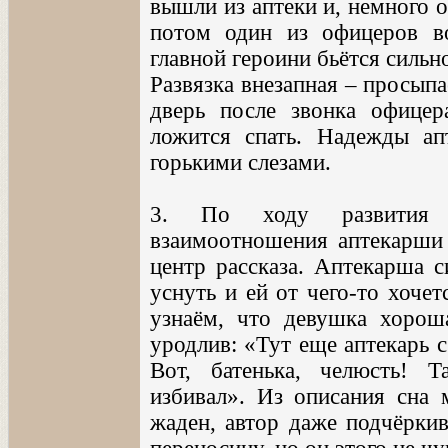
вышли из аптеки и, немного о
потом один из офицеров во
главной героини бьётся сильно
Развязка внезапная – просып
дверь после звонка офице
ложится спать. Надежды ап
горькими слезами.
3. По ходу развития 
взаимоотношения аптекарши 
центр рассказа. Аптекарша с
уснуть и ей от чего-то хоче
узнаём, что девушка хорош
уродлив: «Тут еще аптекарь 
Вот, батенька, челюсть! 
избивал». Из описания сна
жаден, автор даже подчёркив