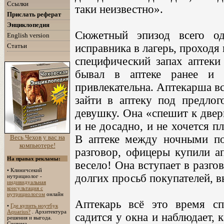
Ссылки
таки неизвестно».
Прислать реферат
Энциклопедия
Сюжетный эпизод всего о
English version
Статьи
исправника в лагерь, проходя
специфический запах аптеки
бывал в аптеке ранее и 
привлекательна. Аптекарша в
зайти в аптеку под предлог
девушку. Она «спешит к двери
и не досадно, и не хочется пл
В аптеке между ночными по
Весь Чехов у вас на
компьютере!
разговор, офицеры купили ап
На правах рекламы:
весело! Она вступает в разгов
• Клиничсекий
долгих просьб покупателей, в
нутрициолог -
индивидуальная
консультация с
нутрициологом
онлайн
Аптекарь всё это время сп
•
Где купить ноутбук
Aquarius?
. Архитектура
садится у окна и наблюдает, 
решения и выгода.
Система