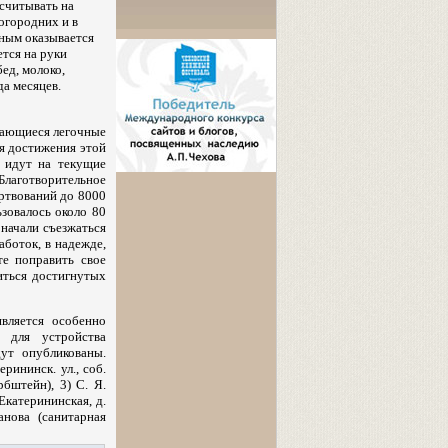
ссчитывать на
огородних и в
ным оказывается
тся на руки
ед, молоко,
да месяцев.
ждающиеся легочные
я достижения этой
я идут на текущие
Благотворительное
ртвований до 8000
ьзовалось около 80
 начали съезжаться
аботок, в надежде,
е поправить свое
иться достигнутых
является особенно
 для устройства
ут опубликованы.
рининск. ул., соб.
бштейн), 3) С. Я.
Екатерининская, д.
анова (санитарная