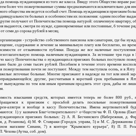
ода помощь нуждающимся из того же класса. Ввиду этого Общество вправе ра
тем более что пожертвованные суммы предназначаются исключительно для ин
ьного общества им ведется особый счет. Помощь нуждающимся приезжим боль
индивидуальности больных и особенностям их положения: одним пособие выдае
ругие получают от Попечительства помощь натурой: оплаченную квартиру, об
обия выдаются, смотря по нужде, единовременные или постоянные, б течение ря
от семи до сорока рублей в месяц.
 организации - устройство собственного пансиона или санатории, где бы ну
ещение, содержание и лечение за минимальную плату или бесплатно, но врем
висимости от отзывчивости публики. Покуда же все наличные поступлени
а безотлагательную помощь наличным нуждающимся. За истекшие три года в 
ую кассу Попечительства о нуждающихся приезжих больных поступило поже
овано было до семи тысяч рублей. Пособием в течение этого времени воспол
мя пожертвования почти не поступают. Между тем наступила осень, и в Ялту
тяжелые легочные больные. Многие приезжают в надежде на тот или иной зар
правдывающейся; другие, рассчитывая в короткий срок пребывания в Ялт
ют вынуждены по тем или иным причинам продлить этот срок, дабы не лиш
ия.
имость изыскания средств, которых имеется теперь не более 800 руб., 
бращаемся к приезжим с просьбой делать посильные пожертвования
реи-аллегри и вообще в кассу Попечительства. Имена жертвователей буд
ются: 1) у казначея Благ<отворительного> о<бществ>ва Ф. П. Орлова (Екате
 нуждающихся приезжих больных: 2) А. Я. Бесчинского (Набережная, д. Фар
я, д. Розанова), 4) М. Ф. Ставраки (Городск. управа, 5) и М. С. Дерижанова (
ижном магазине Синани, 7) в конторе "Крымского курьера", 8) П. П. Роз
П. Чехова (Аутка, соб. дом).