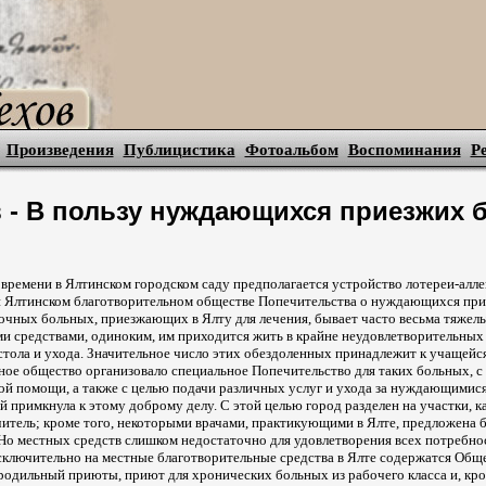
Произведения
Публицистика
Фотоальбом
Воспоминания
Р
в - В пользу нуждающихся приезжих
ремени в Ялтинском городском саду предполагается устройство лотереи-аллег
и Ялтинском благотворительном обществе Попечительства о нуждающихся пр
очных больных, приезжающих в Ялту для лечения, бывает часто весьма тяже
и средствами, одиноким, им приходится жить в крайне неудовлетворительных
тола и ухода. Значительное число этих обездоленных принадлежит к учащейс
ьное общество организовало специальное Попечительство для таких больных, с
й помощи, а также с целью подачи различных услуг и ухода за нуждающимися
й примкнула к этому доброму делу. С этой целью город разделен на участки, 
итель; кроме того, некоторыми врачами, практикующими в Ялте, предложена 
Но местных средств слишком недостаточно для удовлетворения всех потребно
исключительно на местные благотворительные средства в Ялте содержатся Общ
одильный приюты, приют для хронических больных из рабочего класса и, кро