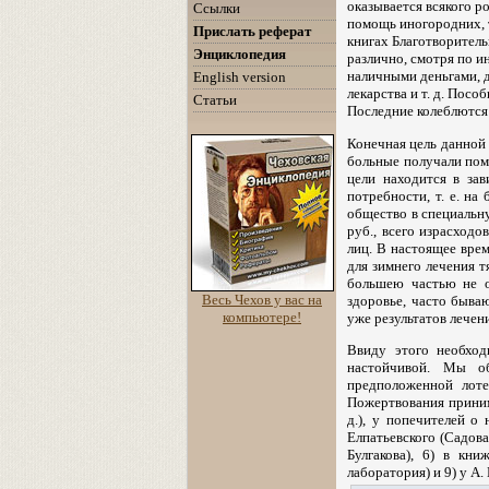
оказывается всякого р
Ссылки
помощь иногородних, 
Прислать реферат
книгах Благотворител
Энциклопедия
различно, смотря по 
наличными деньгами, д
English version
лекарства и т. д. Пос
Статьи
Последние колеблются 
Конечная цель данной
больные получали пом
цели находится в за
потребности, т. е. н
общество в специальн
руб., всего израсход
лиц. В настоящее вре
для зимнего лечения 
большею частью не о
Весь Чехов у вас на
здоровье, часто быва
компьютере!
уже результатов лечен
Ввиду этого необход
настойчивой. Мы о
предположенной лоте
Пожертвования принима
д.), у попечителей о
Елпатьевского (Садова
Булгакова), 6) в кн
лаборатория) и 9) у А. 