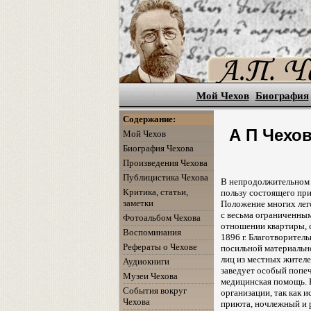
Мой Чехов
Биография
Содержание:
А П Чехо
Мой Чехов
Биография Чехова
Произведения Чехова
Публицистика Чехова
В непродолжительном в
Критика, статьи,
пользу состоящего пр
заметки
Положение многих лег
с весьма ограниченным
Фотоальбом Чехова
отношении квартиры, с
Воспоминания
1896 г. Благотворител
Рефераты о Чехове
посильной материально
лиц из местных жителе
Аудиокниги
заведует особый попеч
Музеи Чехова
медицинская помощь. 
События вокруг
организации, так как 
Чехова
приюта, ночлежный и р