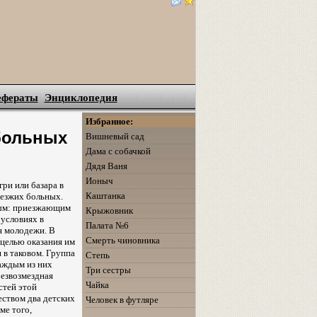
ефераты
Энциклопедия
Избранное:
 больных
Вишневый сад
Дама с собачкой
Дядя Ваня
Ионыч
ри или базара в
Каштанка
иезжих больных.
лым: приезжающим
Крыжовник
 условиях в
Палата №6
я молодежи. В
Смерть чиновника
 целью оказания им
 в таковом. Группа
Степь
каждым из них
Три сестры
безвозмездная
Чайка
стей этой
еством два детских
Человек в футляре
ме того,