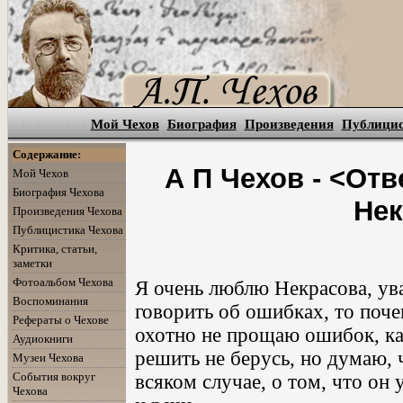
Мой Чехов
Биография
Произведения
Публици
Содержание:
А П Чехов - <Отв
Мой Чехов
Биография Чехова
Нек
Произведения Чехова
Публицистика Чехова
Критика, статьи,
заметки
Фотоальбом Чехова
Я очень люблю Некрасова, ува
Воспоминания
говорить об ошибках, то поче
Рефераты о Чехове
охотно не прощаю ошибок, как
Аудиокниги
решить не берусь, но думаю, ч
Музеи Чехова
События вокруг
всяком случае, о том, что он
Чехова