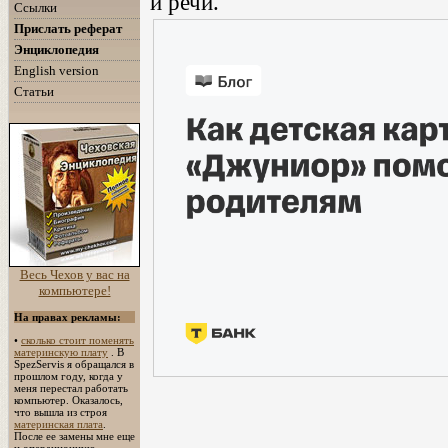
и речи.
Ссылки
Прислать реферат
Энциклопедия
English version
Статьи
Весь Чехов у вас на
компьютере!
На правах рекламы:
•
сколько стоит поменять
материнскую плату
. В
SpezServis я обращался в
прошлом году, когда у
меня перестал работать
компьютер. Оказалось,
что вышла из строя
материнская плата
.
После ее замены мне еще