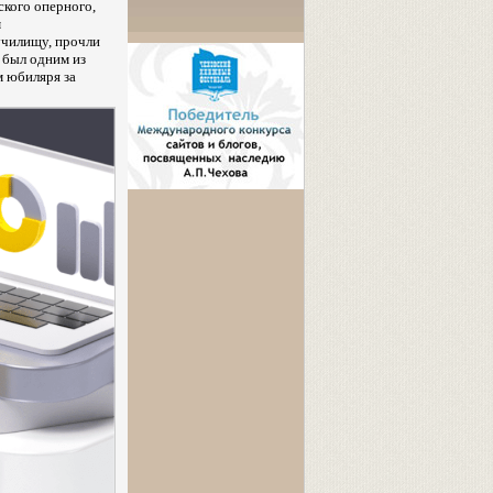
ского оперного,
м
училищу, прочли
 был одним из
м юбиляря за