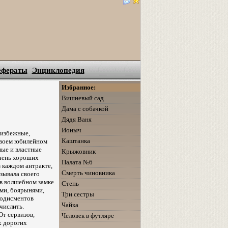
ефераты
Энциклопедия
Избранное:
Вишневый сад
Дама с собачкой
Дядя Ваня
Ионыч
еизбежные,
Каштанка
 своем юбилейном
ные и властные
Крыжовник
очень хороших
Палата №6
в каждом антракте,
Смерть чиновника
ызывала своего
 в волшебном замке
Степь
ями, боярынями,
Три сестры
лодисментов
Чайка
числить.
От сервизов,
Человек в футляре
ых дорогих