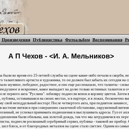
Произведения
Публицистика
Фотоальбом
Воспоминания
Р
А П Чехов - <И. А. Мельников>
ва были во время его 25-летней службы на сцене какие-либо печали и скорби, н
ого талантливого артиста и художника, то он должен был забыть их сегодня на
было шумное, победное, радостное, и оно еще раз показало, что таланты - силь
инодушное и искреннее, какое выпадает на долю только истинных талантов и 
осле первого акта "Руслана": юбиляру поднесли венок и корзину цветов. Затем 
, публика, остававшаяся на своих местах, и в партере, и в ложах, бесконечно в
у свой неподдельный восторг. После четвертого акта, при поднятом занавесе,
в костюме витязя и при совершенно сказочной обстановке, окруженный витяз
оганный, не успевал принимать подношения и выслушивать адресы. Гул от ап
подношения были обильны, как золотой дождь, так что мы затрудняемся их пере
исты, поднесли роскошный серебряный сервиз, публика - таковой же прибор. 
п. шел блеск, и от благородных металлов на сцене стало светлее. Одним из сам