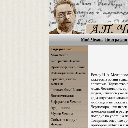
Мой Чехов
Биография
Содержание:
Мой Чехов
Биография Чехова
Произведения Чехова
Публицистика Чехова
Если у И. А. Мельнико
Критика, статьи,
кажется, в жизни всяк
заметки
спектакле. Торжество 
люди. Чествование, ед
Фотоальбом Чехова
людей, началось уже п
Воспоминания
едва опускался занавес
Рефераты о Чехове
любимца и выражала ем
Черномора, наш певец 
Аудиокниги
помолодевший и растр
Музеи Чехова
походил на ураган, а 
События вокруг
Товарищи, оперные арт
Чехова
приборов, кубков и т. 