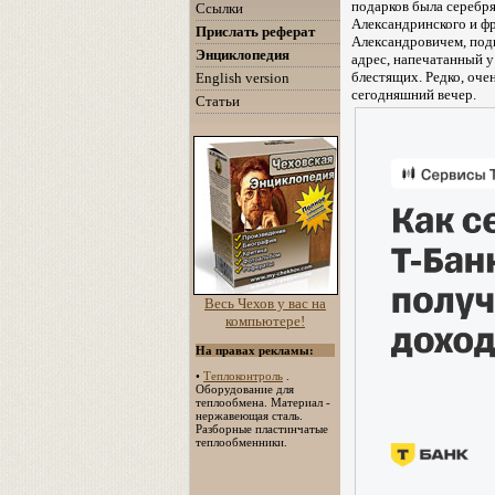
подарков была серебря
Ссылки
Александринского и ф
Прислать реферат
Александровичем, под
Энциклопедия
адрес, напечатанный у
блестящих. Редко, оче
English version
сегодняшний вечер.
Статьи
Весь Чехов у вас на
компьютере!
На правах рекламы:
•
Теплоконтроль
.
Оборудование для
теплообмена. Материал -
нержавеющая сталь.
Разборные пластинчатые
теплообменники.