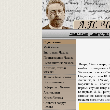
Мой Чехов
Биография
Содержание:
Мой Чехов
Биография Чехова
Произведения Чехова
Публицистика Чехова
Вчера, 12-го января, 
Критика, статьи,
чтобы отпраздновать Т
заметки
"беллетристическим" о
Обедающих было 18: Д.
Фотоальбом Чехова
Данченко, А. П. Чехов,
Воспоминания
Каразин, К. С. Баранце
Рефераты о Чехове
первый случай, когда 
во-первых, Д. В. Григ
Аудиокниги
отношения, какие сущ
Музеи Чехова
мешают сходиться и с
События вокруг
Чехова