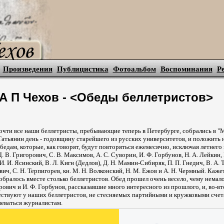
Произведения
Публицистика
Фотоальбом
Воспоминания
Р
А П Чехов - <Обеды беллетристов>
почти все наши беллетристы, пребывающие теперь в Петербурге, собрались в "
атьянин день - годовщину старейшего из русских университетов, и положить 
бедам, которые, как говорят, будут повторяться ежемесячно, исключая летнего
 В. Григорович, С. В. Максимов, А. С. Суворин, И. Ф. Горбунов, Н. А. Лейкин,
 И. И. Ясинский, В. Л. Кигн (Дедлов), Д. Н. Мамин-Сибиряк, П. П. Гнедич, В. А. 
вич, С. Н. Терпигорев, кн. М. Н. Волконский, Н. М. Ежов и А. Н. Чермный. Каже
собралось вместе столько беллетристов. Обед прошел очень весело, чему немал
орович и И. Ф. Горбунов, рассказавшие много интересного из прошлого, и, во-в
ествуют у наших беллетристов, не стесняемых партийными и кружковыми счет
певаться журналистам.