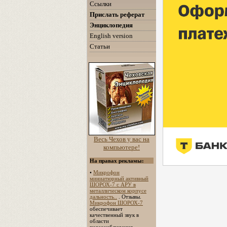
Ссылки
Прислать реферат
Энциклопедия
English version
Статьи
Весь Чехов у вас на
компьютере!
На правах рекламы:
•
Микрофон
миниатюрный активный
ШОРОХ-7 с АРУ в
металлическом корпусе
дальность..
. Отзывы.
Микрофон ШОРОХ-7
обеспечивает
качественный звук в
области