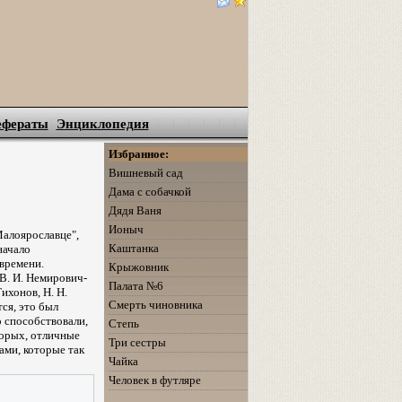
ефераты
Энциклопедия
Избранное:
Вишневый сад
Дама с собачкой
Дядя Ваня
Ионыч
Малоярославце",
Каштанка
начало
 времени.
Крыжовник
 В. И. Немирович-
Палата №6
Тихонов, Н. Н.
Смерть чиновника
тся, это был
о способствовали,
Степь
торых, отличные
Три сестры
ами, которые так
Чайка
Человек в футляре