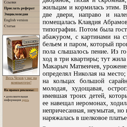
Ссылки
жильцам и кормилась этим. В
Прислать реферат
две двери, направо и нале
Энциклопедия
English version
помещалась Клавдия Абрамовн
Статьи
типографии. Потом была гост
абажуром, с картинами на ст
бельем и паром, который прон
пола слышалось пение. Из го
ход в три квартиры; тут жила
Макарыч Матвеичев, уроженец
определял Николая на место; 
Весь Чехов у вас на
на кольцах большой сарай
компьютере!
молодая, худощавая, остро
На правах рекламы:
имевшая троих детей, котор
•
дополнительная
информация
здесь
ее навещал иеромонах, ходил
непричесанная, неумытая, но 
наряжалась в шелковое платье 