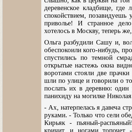
слышно, как в церкви на той
деревенское кладбище, где 
спокойствием, позавидуешь у
приволье! И странное дело
хотелось в Москву, теперь же,
Ольга разбудили Сашу и, вол
обеспокоили кого-нибудь, про
спустились по темной смр
открытые настежь окна видно
воротами стояли две прачки
шли по улице и говорили о т
послать их в деревню: один 
панихиду на могилке Николая
- Ах, натерпелась я давеча ст
руками. - Только что сели обе
Кирьяк - пьяный-распьяный!
кричит, и ногами топочет 