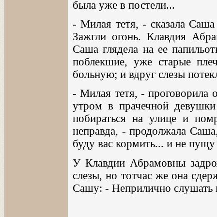
была уже в постели...
- Милая тетя, - сказала Саша
Зажгли огонь. Клавдия Абра
Саша глядела на ее папильот
поблекшие, уже старые плеч
больную; и вдруг слезы потек
- Милая тетя, - проговорила 
утром в прачечной девушки 
побираться на улице и помр
неправда, - продолжала Саша,
буду вас кормить... и не пущу 
У Клавдии Абрамовны задрож
слезы, но тотчас же она сдерж
Сашу: - Неприлично слушать 