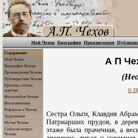
Мой Чехов
Биография
Произведения
Публици
Содержание:
А П Че
Мой Чехов
Биография Чехова
Произведения Чехова
(Не
Публицистика Чехова
Критика, статьи,
о п
заметки
Фотоальбом Чехова
Воспоминания
Рефераты о Чехове
Сестра Ольги, Клавдия Абрам
Аудиокниги
Патриарших прудов, в дере
Музеи Чехова
этаже была прачечная, а вес
События вокруг
Чехова
дворянок, тихая и скромная,