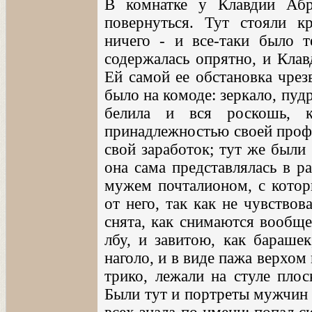
В комнатке у Клавдии Абр
повернуться. Тут стояли к
ничего - и все-таки было т
содержалась опрятно, и Клав
Ей самой ее обстановка чрез
было на комоде: зеркало, пуд
белила и вся роскошь, к
принадлежностью своей профе
свой заработок; тут же были
она сама представлялась в р
мужем почталионом, с котор
от него, так как не чувство
снята, как снимаются вообще
лбу, и завитою, как бараше
наголо, и в виде пажа верхом 
трико, лежали на стуле плос
Были тут и портреты мужчин 