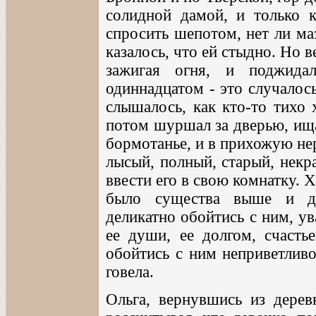
солидной дамой, и только к
спросить шепотом, нет ли ма
казалось, что ей стыдно. Но в
зажигая огня, и поджида
одиннадцатом - это случалось
слышалось, как кто-то тихо 
потом шуршал за дверью, ища
бормотанье, и в прихожую не
лысый, полный, старый, некр
ввести его в свою комнатку. 
было существа выше и до
деликатно обойтись с ним, у
ее души, ее долгом, счастье
обойтись с ним неприветливо
говела.
Ольга, вернувшись из дерев