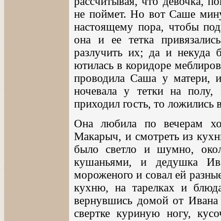
рассчитывая, что девочка, по
не поймет. Но вот Саше мину
настоящему пора, чтобы под
она и ее тетка привязали
разлучить их; да и некуда 
ютилась в коридоре меблиров
проводила Саша у матери, и
ночевала у тетки на полу,
приходил гость, то ложились 
Она любила по вечерам хо
Макарыч, и смотреть из кухн
было светло и шумно, око
кушаньями, и дедушка Ив
мороженого и совал ей разны
кухню, на тарелках и блюда
вернувшись домой от Ивана
свертке куриную ногу, кусоч