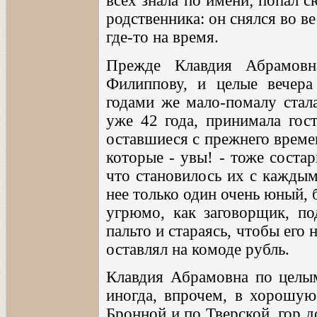
всех знала по имени; попал 
родственника: он снялся во ве
где-то на время.
Прежде Клавдия Абрамовн
Филиппову, и целые вечера
годами же мало-помалу стала
уже 42 года, принимала гост
оставшиеся с прежнего време
которые - увы! - тоже соста
что становилось их с каждым
нее только один очень юный, 
угрюмо, как заговорщик, по
пальто и стараясь, чтобы его 
оставлял на комоде рубль.
Клавдия Абрамовна по целым
иногда, впрочем, в хорошую
Бронной и по Тверской, гор д