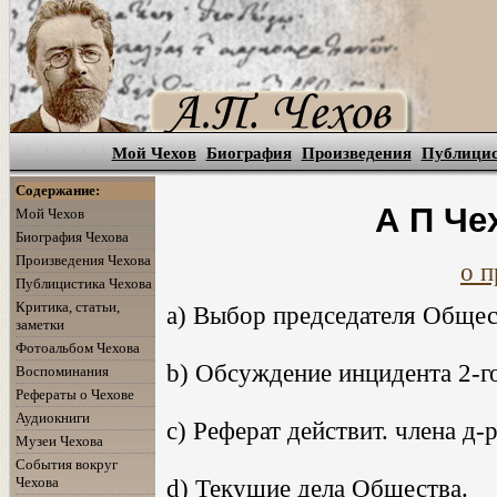
Мой Чехов
Биография
Произведения
Публици
Содержание:
А П Че
Мой Чехов
Биография Чехова
Произведения Чехова
о п
Публицистика Чехова
Критика, статьи,
a) Выбор председателя Общес
заметки
Фотоальбом Чехова
b) Обсуждение инцидента 2-г
Воспоминания
Рефераты о Чехове
Аудиокниги
c) Реферат действит. члена д-
Музеи Чехова
События вокруг
Чехова
d) Текущие дела Общества.