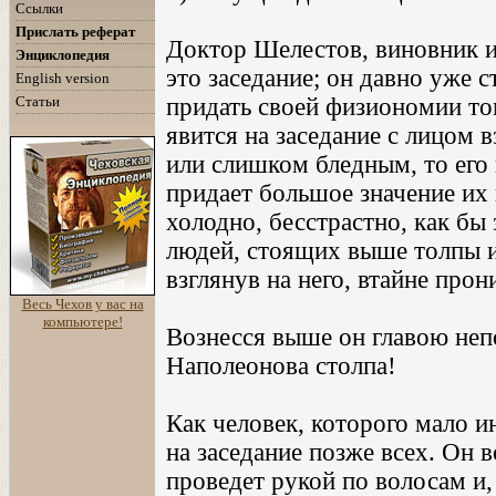
Ссылки
Прислать реферат
Доктор Шелестов, виновник ин
Энциклопедия
это заседание; он давно уже с
English version
Статьи
придать своей физиономии то
явится на заседание с лицом
или слишком бледным, то его 
придает большое значение их 
холодно, бесстрастно, как бы 
людей, стоящих выше толпы и
взглянув на него, втайне про
Весь Чехов у вас на
компьютере!
Вознесся выше он главою не
Наполеонова столпа!
Как человек, которого мало и
на заседание позже всех. Он 
проведет рукой по волосам и, 