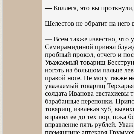
— Коллега, это вы проткнули,
Шелестов не обратит на него 
— Всем также известно, что 
Семирамидиной принял блужд
пробный прокол, отчего и посл
Уважаемый товарищ Бесструн
ноготь на большом пальце ле
правой ноге. Не могу также н
уважаемый товарищ Терхарьян
солдата Иванова евстахиевы т
барабанные перепонки. Припо
товарищ, извлекая зуб, выви
вправил ее до тех пор, пока б
вправление пять рублей. Ува
племяннице аптекаря Груммер 