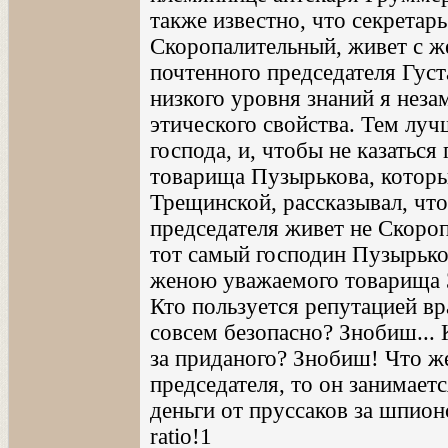
также известно, что секрета
Скоропалительный, живет с ж
почтенного председателя Густ
низкого уровня знаний я нез
этического свойства. Тем лу
господа, и, чтобы не казатьс
товарища Пузырькова, которы
Трещинской, рассказывал, чт
председателя живет не Скороп
тот самый господин Пузырьков
женою уважаемого товарища З
Кто пользуется репутацией вр
совсем безопасно? Знобиш... 
за приданого? Знобиш! Что ж
председателя, то он занимает
деньги от пруссаков за шпио
ratio!1