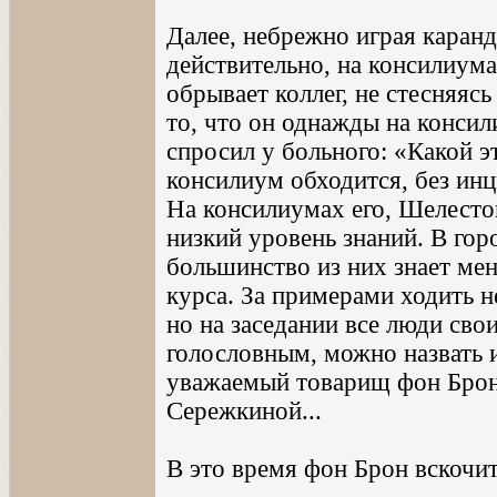
Далее, небрежно играя каранд
действительно, на консилиума
обрывает коллег, не стесняяс
то, что он однажды на консил
спросил у больного: «Какой 
консилиум обходится, без инц
На консилиумах его, Шелесто
низкий уровень знаний. В горо
большинство из них знает ме
курса. За примерами ходить не
но на заседании все люди свои
голословным, можно назвать и
уважаемый товарищ фон Брон
Сережкиной...
В это время фон Брон вскочит