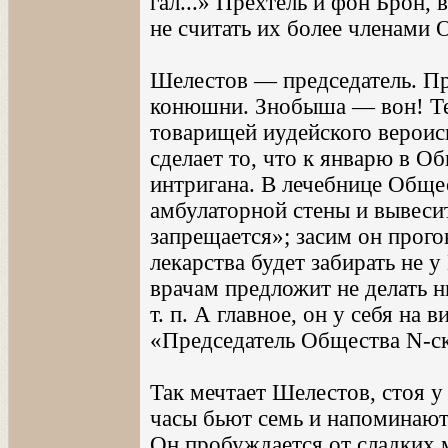
гал...» Прехтель и фон Брон,
не считать их более членами 
Шелестов — председатель. Пр
конюшни. Знобыша — вон! Т
товарищей иудейского вероис
сделает то, что к январю в О
интригана. В лечебнице Общес
амбулаторной стены и вывесит
запрещается»; засим он прог
лекарства будет забирать не 
врачам предложит не делать н
т. п. А главное, он у себя на 
«Председатель Общества N-ск
Так мечтает Шелестов, стоя у
часы бьют семь и напоминают 
Он пробуждается от сладких 