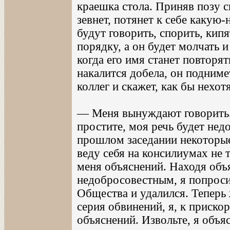
краешка стола. Приняв позу 
зевнет, потянет к себе какую-н
будут говорить, спорить, кипя
порядку, а он будет молчать и 
когда его имя станет повторя
накалится добела, он подниме
коллег и скажет, как бы нехотя
— Меня вынуждают говорить...
простите, моя речь будет недо
прошлом заседании некоторые
веду себя на консилиумах не т
меня объяснений. Находя объ
недобросовестным, я попроси
Общества и удалился. Теперь 
серия обвинений, я, к приско
объяснений. Извольте, я объя