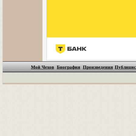
Мой Чехов
Биография
Произведения
Публицис