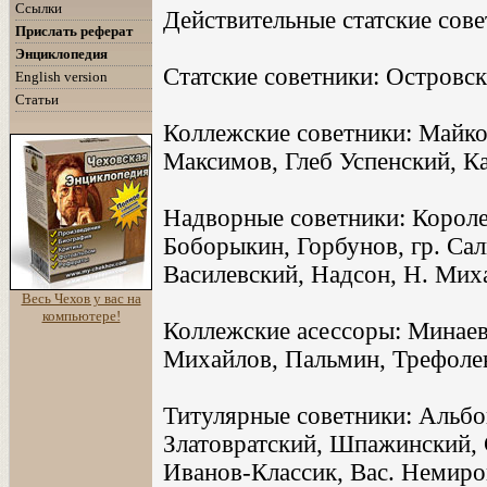
Ссылки
Действительные статские сов
Прислать реферат
Энциклопедия
Статские советники: Островск
English version
Статьи
Коллежские советники: Майко
Максимов, Глеб Успенский, К
Надворные советники: Короле
Боборыкин, Горбунов, гр. Сал
Василевский, Надсон, Н. Мих
Весь Чехов у вас на
компьютере!
Коллежские асессоры: Минаев
Михайлов, Пальмин, Трефолев
Титулярные советники: Альбо
Златовратский, Шпажинский, 
Иванов-Классик, Вас. Немиро