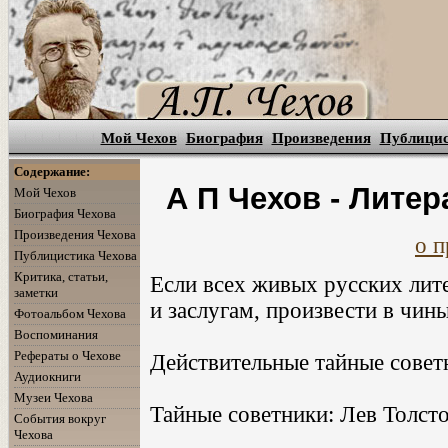
Мой Чехов
Биография
Произведения
Публици
Содержание:
А П Чехов - Литер
Мой Чехов
Биография Чехова
Произведения Чехова
о п
Публицистика Чехова
Критика, статьи,
Если всех живых русских лите
заметки
и заслугам, произвести в чины
Фотоальбом Чехова
Воспоминания
Рефераты о Чехове
Действительные тайные советн
Аудиокниги
Музеи Чехова
Тайные советники: Лев Толсто
События вокруг
Чехова