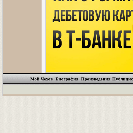
Мой Чехов
Биография
Произведения
Публицис