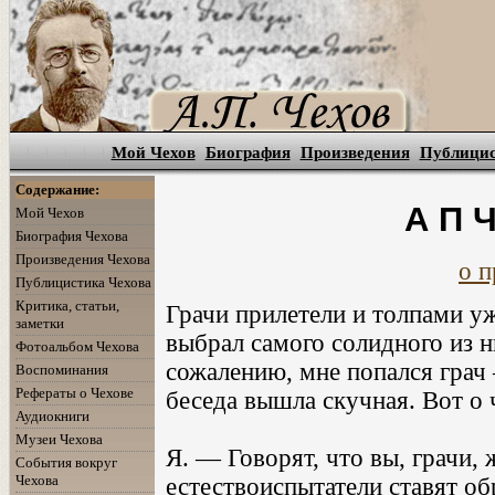
Мой Чехов
Биография
Произведения
Публици
Содержание:
А П Ч
Мой Чехов
Биография Чехова
Произведения Чехова
о п
Публицистика Чехова
Критика, статьи,
Грачи прилетели и толпами у
заметки
выбрал самого солидного из н
Фотоальбом Чехова
сожалению, мне попался грач 
Воспоминания
Рефераты о Чехове
беседа вышла скучная. Вот о 
Аудиокниги
Музеи Чехова
Я. — Говорят, что вы, грачи, 
События вокруг
Чехова
естествоиспытатели ставят о