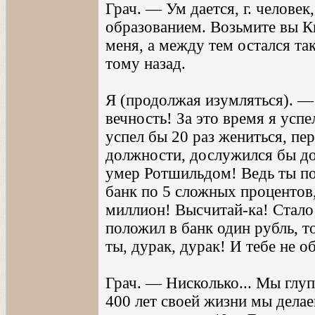
Грач. — Ум дается, г. человек
образованием. Возьмите вы К
меня, а между тем остался та
тому назад.
Я (продолжая изумляться). — 
вечность! За это время я успе
успел бы 20 раз жениться, пе
должности, дослужился бы до 
умер Ротшильдом! Ведь ты по
банк по 5 сложных процентов,
миллион! Высчитай-ка! Стало 
положил в банк один рубль, т
ты, дурак, дурак! И тебе не о
Грач. — Нисколько... Мы глуп
400 лет своей жизни мы делае