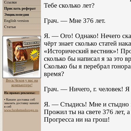
Ссылки
Тебе сколько лет?
Прислать реферат
Энциклопедия
Грач. — Мне 376 лет.
English version
Статьи
Я. — Ого! Однако! Нечего сказ
чёрт знает сколько статей нак
«Исторический вестник»! Про
сколько бы написал я за это в
Сколько бы я перебрал гонорар
время?
Весь Чехов у вас на
компьютере!
Грач. — Ничего, г. человек! Я 
На правах рекламы:
•
Канапе доставка спб
Я. — Стыдись! Мне и стыдно и
заказать доставку канапе
в спб
www.furshetnedorogo.ru
.
Прожил ты на свете 376 лет, а 
Прогресса ни на грош!