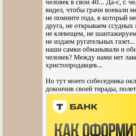
человек в свои 40... Да-с, г. 
видел, чтобы грачи воевали м
не помните года, в который н
друга, не открываем ссудных 
не клевещем, не шантажируем
не издаем ругательных газет..
наши самки обманывали и обиж
человек? Между нами нет лаке
христопродавцев...
Но тут моего собеседника окл
докончив своей тирады, поле