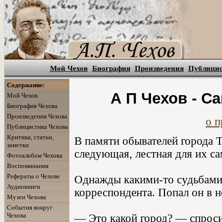
Мой Чехов
Биография
Произведения
Публици
Содержание:
А П Чехов - 
Мой Чехов
Биография Чехова
Произведения Чехова
о п
Публицистика Чехова
Критика, статьи,
В памяти обывателей города Т
заметки
следующая, лестная для их с
Фотоальбом Чехова
Воспоминания
Рефераты о Чехове
Однажды какими-то судьбами н
Аудиокниги
корреспондента. Попал он в н
Музеи Чехова
События вокруг
Чехова
— Это какой город? — спросил