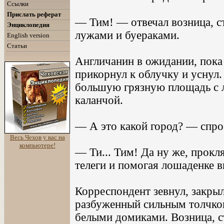
Ссылки
Прислать реферат
— Тим! — отвечал возница, с
Энциклопедия
лужами и буераками.
English version
Статьи
Англичанин в ожидании, пока 
прикорнул к облучку и уснул.
большую грязную площадь с л
каланчой.
— А это какой город? — спро
Весь Чехов у вас на
компьютере!
— Ти... Тим! Да ну же, прокл
телеги и помогая лошаденке в
Корреспондент зевнул, закрыл 
разбуженный сильным толчком,
белыми домиками. Возница, ст