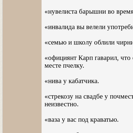
«нувелиста барышни во время 
«инвалида вы велели употреби
«семью и школу облили чирн
«официянт Карп гаварил, что 
месте пчелку.
«нива у кабатчика.
«стрекозу на свадбе у почмест
неизвестно.
«ваза у вас под краватью.