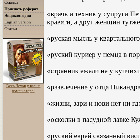
Ссылки
Прислать реферат
«врачь и техник у супруги Пе
Энциклопедия
кравати, а друг женщин тутже
English version
Статьи
«руская мысль у квартального
«руский куриер у немца в пор
«странник ежели не у купчихи
«развлечение у отца Никандра
Весь Чехов у вас на
компьютере!
«жизни, зари и нови нет ни гд
«осколки в пасудной лавке Ку
«руский еврей связанный висит