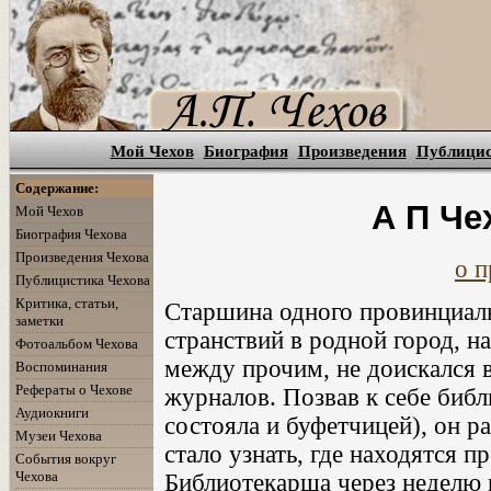
Мой Чехов
Биография
Произведения
Публици
Содержание:
А П Че
Мой Чехов
Биография Чехова
Произведения Чехова
о п
Публицистика Чехова
Критика, статьи,
Старшина одного провинциаль
заметки
странствий в родной город, н
Фотоальбом Чехова
между прочим, не доискался в
Воспоминания
Рефераты о Чехове
журналов. Позвав к себе библ
Аудиокниги
состояла и буфетчицей), он ра
Музеи Чехова
стало узнать, где находятся 
События вокруг
Чехова
Библиотекарша через неделю 