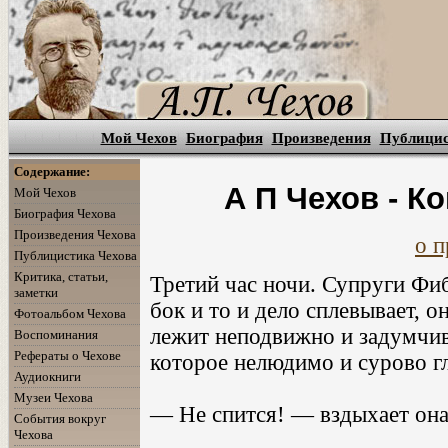
Мой Чехов
Биография
Произведения
Публици
Содержание:
А П Чехов - К
Мой Чехов
Биография Чехова
Произведения Чехова
о п
Публицистика Чехова
Критика, статьи,
Третий час ночи. Супруги Фиб
заметки
бок и то и дело сплевывает, 
Фотоальбом Чехова
лежит неподвижно и задумчив
Воспоминания
Рефераты о Чехове
которое нелюдимо и сурово гл
Аудиокниги
Музеи Чехова
— Не спится! — вздыхает она
События вокруг
Чехова