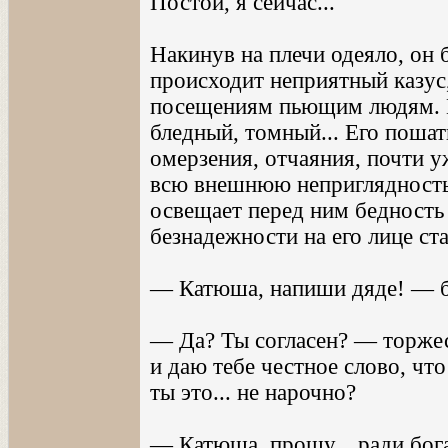
Постой, я сейчас...
Накинув на плечи одеяло, он 
происходит неприятный казус
посещениям пьющим людям. М
бледный, томный... Его пошат
омерзения, отчаяния, почти у
всю внешнюю неприглядность 
освещает перед ним бедность 
безнадежности на его лице ст
— Катюша, напиши дяде! — б
— Да? Ты согласен? — торже
и даю тебе честное слово, чт
ты это... не нарочно?
— Катюша, прошу... ради бога