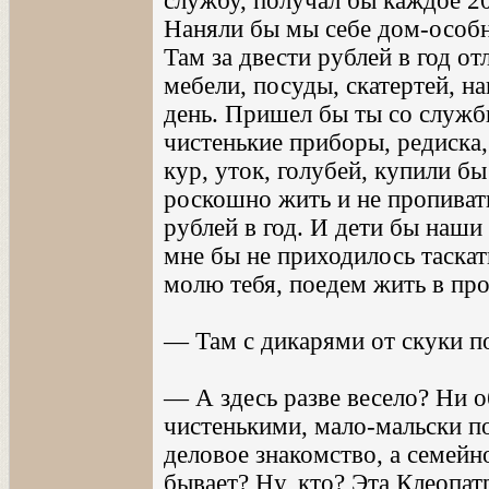
службу, получал бы каждое 20
Наняли бы мы себе дом-особня
Там за двести рублей в год о
мебели, посуды, скатертей, н
день. Пришел бы ты со службы 
чистенькие приборы, редиска,
кур, уток, голубей, купили бы
роскошно жить и не пропивать
рублей в год. И дети бы наши 
мне бы не приходилось таскать
молю тебя, поедем жить в пр
— Там с дикарями от скуки п
— А здесь разве весело? Ни об
чистенькими, мало-мальски п
деловое знакомство, а семейно
бывает? Ну, кто? Эта Клеопат