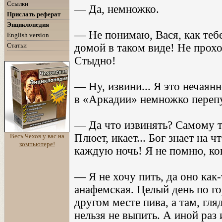
Ссылки
— Да, немножко.
Прислать реферат
Энциклопедия
— Не понимаю, Вася, как тебе
English version
Статьи
домой в таком виде! Не прохо
Стыдно!
— Ну, извини... Я это нечаян
в «Аркадии» немножко перепу
— Да что извинять? Самому т
Плюет, икает... Бог знает на 
Весь Чехов у вас на
компьютере!
каждую ночь! Я не помню, ко
— Я не хочу пить, да оно как
анафемская. Целый день по г
другом месте пива, а там, гля
нельзя не выпить. А иной раз 