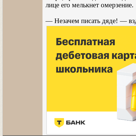
лице его мелькнет омерзение.
— Незачем писать дяде! — вз