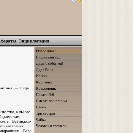
ефераты
Энциклопедия
Избранное:
Вишневый сад
Дама с собачкой
Дядя Ваня
Ионыч
Каштанка
накомых. — Когда
Крыжовник
Палата №6
Смерть чиновника
Степь
известно, а мы вас
Три сестры
бедаете там,
Чайка
аете... Всё видим-
Человек в футляре
то как только
Кондрашкина... Ведь