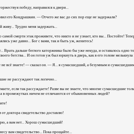
оржествуя победу, направился к двери...
вил его Кондрашкин. — Отчего же вас до сих пор еще не задержали?
живу... Трудно меня задержать...
самой смерти этак проживете, что никто и не узнает, кто вы... Постойте! Тепе
ялись уже давно... Бог с вами, так и быть уж, женитесь!
... Врать дальше беглого каторжника было бы уже некуда, и оставалось одно т
воего бегства... И он готов уж был юркнуть в дверь, как в его голове мелькнула 
не всё знаете! — сказал он. — Я... я сумасшедший, а безумным и сумасшедши
ие не рассуждают так логично...
маете, если так рассуждаете! Разве вы не знаете, что многие сумасшедшие толь
 а в промежутках ничем не отличаются от обыкновенных людей?
ите!
м от доктора свидетельство доставлю!
ю, а вам нет... Хорош сумасшедший!
есу вам свидетельство... Пока прощайте...