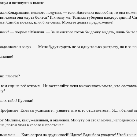
нул и потянулся к шляпе...
л Кондрашкин, немного подумав, — если Настенька вас любит, то она может 
овь, ежели она жертв боится? И к тому же, Томская губерния плодородная. В Си
есь. Сам бы поехал, коли б не семья. Можете делать предложение!
вый! — подумал Милкин. — За нечистого готов бы дочку выдать, лишь бы тол
родолжал он вслух. — Меня будут судить не за одну только растрату, но и за по
азание!
мко плюете?
 вам еще не всё открыл... Не заставляйте меня высказывать вам то, что составл
ну!
ших тайн! Пустяки!
рофимыч! Если вы услышите... узнаете, кто я, то отшатнетесь... Я... я беглый к
т Милкина, как ужаленный, и окаменел. Минуту он стоял молча, неподвижно 
на, потом упал в кресло и простонал:
чал он. — Кого согрел на груди своей! Идите! Ради бога уходите! Чтоб я и не 