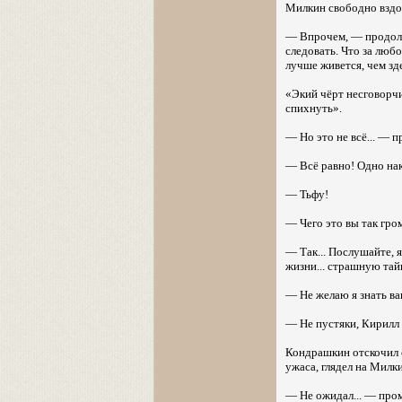
Милкин свободно вздох
— Впрочем, — продолжа
следовать. Что за люб
лучше живется, чем зд
«Экий чёрт несговорчи
спихнуть».
— Но это не всё... — п
— Всё равно! Одно нак
— Тьфу!
— Чего это вы так гро
— Так... Послушайте, я
жизни... страшную тай
— Не желаю я знать ва
— Не пустяки, Кирилл Т
Кондрашкин отскочил о
ужаса, глядел на Милки
— Не ожидал... — промы