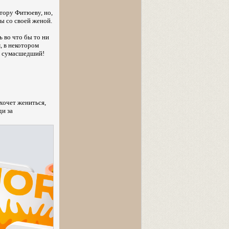
тору Фитюеву, но,
ры со своей женой.
ь во что бы то ни
, в некотором
 я сумасшедший!
 хочет жениться,
ди за