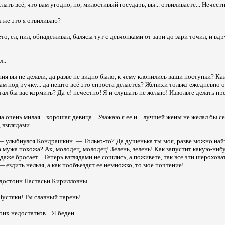
елать всё, что вам угодно, но, милостивый государь, вы... отвиливаете... Нечестн
как же это я отвиливаю?
о, ел, пил, обнадеживал, балясы тут с девчонками от зари до зари точил, и вдру
л..
я вы не делали, да разве не видно было, к чему клонились ваши поступки? Ка
ам под ручку... да нешто всё это спроста делается? Женихи только ежедневно о
тал бы вас кормить? Да-с! нечестно! Я и слушать не желаю! Извольте делать пр
очень милая... хорошая девица... Уважаю я ее и... лучшей жены не желал бы себ
 взглядами.
— улыбнулся Кондрашкин. — Только-то? Да душенька ты моя, разве можно най
а мужа похожа? Ах, молодец, молодец! Зелень, зелень! Как запустит какую-нибу
ар даже бросает... Теперь взглядами не сошлись, а поживете, так все эти шероховат
 ездить нельзя, а как пообъездят ее немножко, то мое почтение!
недостоин Настасьи Кирилловны...
Пустяки! Ты славный парень!
их недостатков... Я беден...