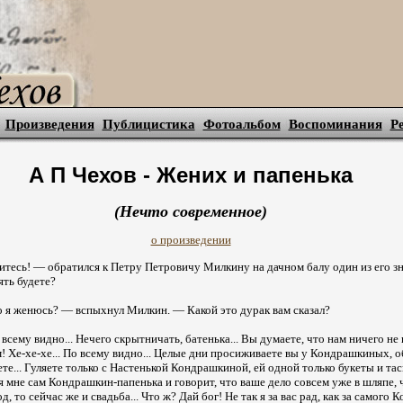
Произведения
Публицистика
Фотоальбом
Воспоминания
Р
А П Чехов - Жених и папенька
(Нечто современное)
о произведении
итесь! — обратился к Петру Петровичу Милкину на дачном балу один из его з
ять будете?
о я женюсь? — вспыхнул Милкин. — Какой это дурак вам сказал?
 всему видно... Нечего скрытничать, батенька... Вы думаете, что нам ничего не 
м! Хе-хе-хе... По всему видно... Целые дни просиживаете вы у Кондрашкиных, о
е... Гуляете только с Настенькой Кондрашкиной, ей одной только букеты и таск
я мне сам Кондрашкин-папенька и говорит, что ваше дело совсем уже в шляпе, ч
д, то сейчас же и свадьба... Что ж? Дай бог! Не так я за вас рад, как за самого 