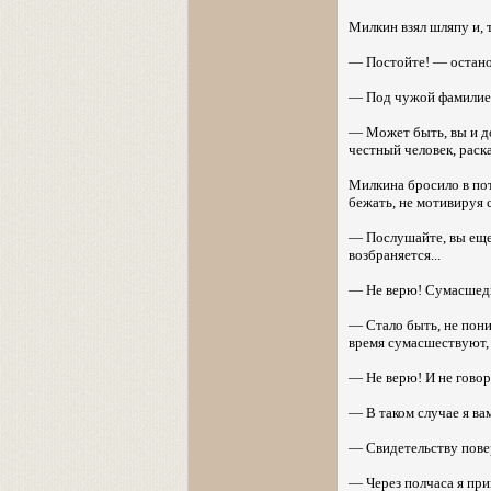
Милкин взял шляпу и, т
— Постойте! — остано
— Под чужой фамилией 
— Может быть, вы и до 
честный человек, раска
Милкина бросило в пот
бежать, не мотивируя с
— Послушайте, вы еще 
возбраняется...
— Не верю! Сумасшедш
— Стало быть, не пони
время сумасшествуют,
— Не верю! И не говор
— В таком случае я ва
— Свидетельству повер
— Через полчаса я прин