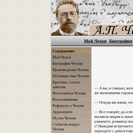
Мой Чехов
Биография
Содержание:
Мой Чехов
Биография Чехова
Произведения Чехова
Публицистика Чехова
Критика, статьи,
заметки
— А вы, я слышал, жен
же мальчишник справл
Фотоальбом Чехова
Воспоминания
— Откуда вы взяли, чт
Рефераты о Чехове
— Все говорят, да и по
Аудиокниги
насквозь видим и знае
Музеи Чехова
ужинаете, романсы поет
События вокруг
с! Намедни встречаетс
Чехова
переедете с дачи в горо