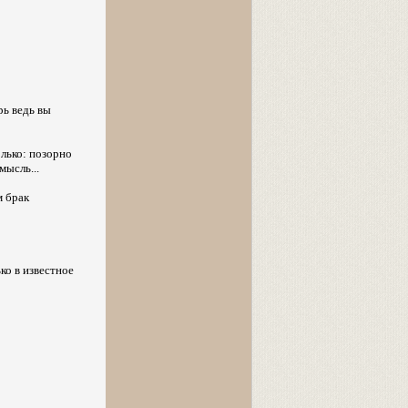
рь ведь вы
олько: позорно
мысль...
м брак
ко в известное