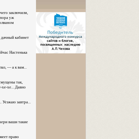
чего заключили,
 пора уж
болваном
в дачный кабинет
ейчас Настенька
з, — а к вам...
смущены так,
хе-хе... Давно
. Уезжаю завтра...
очери ваши такие
меет право