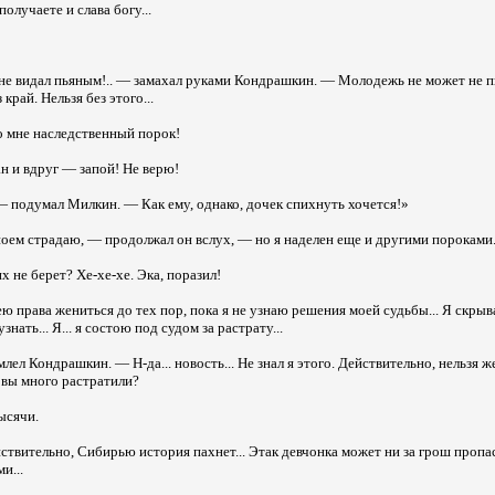
олучаете и слава богу...
 не видал пьяным!.. — замахал руками Кондрашкин. — Молодежь не может не пи
край. Нельзя без этого...
о мне наследственный порок!
н и вдруг — запой! Не верю!
 подумал Милкин. — Как ему, однако, дочек спихнуть хочется!»
поем страдаю, — продолжал он вслух, — но я наделен еще и другими пороками. 
 не берет? Хе-хе-хе. Эка, поразил!
ю права жениться до тех пор, пока я не узнаю решения моей судьбы... Я скрыва
нать... Я... я состою под судом за растрату...
ел Кондрашкин. — Н-да... новость... Не знал я этого. Действительно, нельзя ж
А вы много растратили?
ысячи.
йствительно, Сибирью история пахнет... Этак девчонка может ни за грош пропас
и...