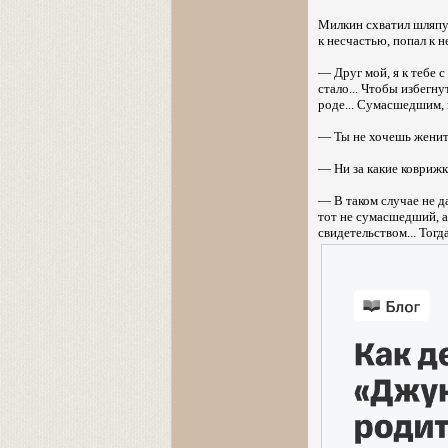
Милкин схватил шляпу
к несчастью, попал к 
— Друг мой, я к тебе с
стало... Чтобы избегн
роде... Сумасшедшим, 
— Ты не хочешь женит
— Ни за какие коврижк
— В таком случае не д
тот не сумасшедший, а
свидетельством... Тогда