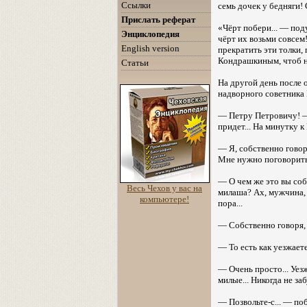
Ссылки
семь дочек у бедняги!
Прислать реферат
«Чёрт побери... — под
Энциклопедия
чёрт их возьми совсем
English version
прекратить эти толки, 
Кондрашкиным, чтоб не
Статьи
На другой день после 
надворного советника
— Петру Петровичу! — 
придет... На минутку к
— Я, собственно говор
Мне нужно поговорить с
— О чем же это вы соб
Весь Чехов у вас на
милаша? Ах, мужчина, 
компьютере!
пора...
— Собственно говоря, н
— То есть как уезжает
— Очень просто... Уезж
милые... Никогда не заб
— Позвольте-с... — по