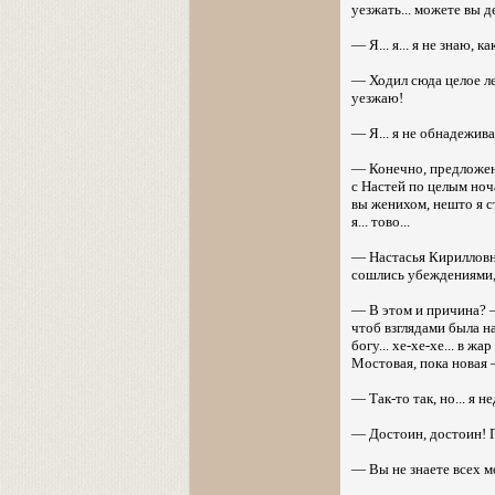
уезжать... можете вы д
— Я... я... я не знаю, 
— Ходил сюда целое лет
уезжаю!
— Я... я не обнадежива
— Конечно, предложени
с Настей по целым ноч
вы женихом, нешто я с
я... тово...
— Настасья Кирилловна 
сошлись убеждениями,
— В этом и причина? 
чтоб взглядами была н
богу... хе-хе-хе... в ж
Мостовая, пока новая —
— Так-то так, но... я 
— Достоин, достоин! 
— Вы не знаете всех мо