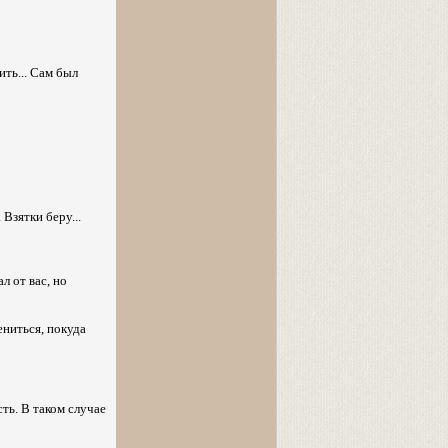
ть... Сам был
Взятки беру...
л от вас, но
ениться, покуда
ть. В таком случае