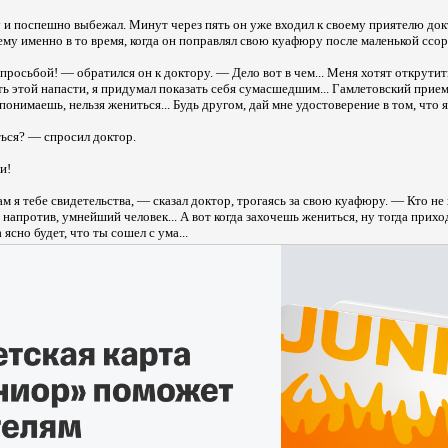
 и поспешно выбежал. Минут через пять он уже входил к своему приятелю док
нему именно в то время, когда он поправлял свою куафюру после маленькой ссо
 просьбой! — обратился он к доктору. — Дело вот в чем... Меня хотят открутит
уть этой напасти, я придумал показать себя сумасшедшим... Гамлетовский прием
понимаешь, нельзя жениться... Будь другом, дай мне удостоверение в том, что
ься? — спросил доктор.
и!
ам я тебе свидетельства, — сказал доктор, трогаясь за свою куафюру. — Кто не
 напротив, умнейший человек... А вот когда захочешь жениться, ну тогда прихо
 ясно будет, что ты сошел с ума...