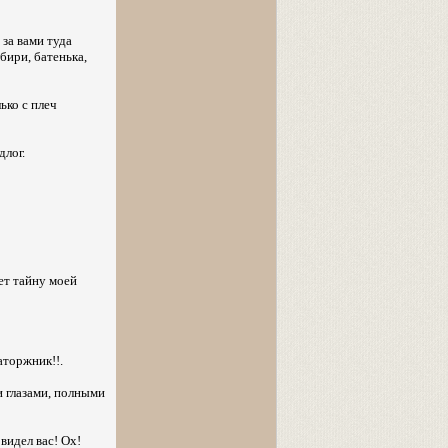
за вами туда
бири, батенька,
ько с плеч
длог.
яет тайну моей
аторжник!!.
и глазами, полными
видел вас! Ох!