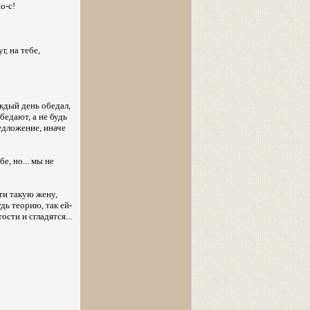
о-с!
г, на тебе,
ждый день обедал,
бедают, а не будь
едложение, иначе
е, но... мы не
ти такую жену,
дь теорию, так ей-
ости и сгладятся...