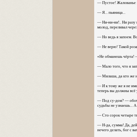
— Пустое! Жалованье п
— Я... пьяница...
— Ни-ни-ни!.. Ни разу
молод, переливал через 
— Но ведь я запоем. В
— Не верю! Такой роза
«Не обманешь чёрта! —
— Мало того, что я за
— Милаша, да кто же их
— И к тому же я не име
теперь вы должны всё уз
— Под су-дом? — обомл
судьбы не узнаешь... 
— Сто сорок четыре т
— Н-да, сумма! Да, де
нечего делать, бог с вам