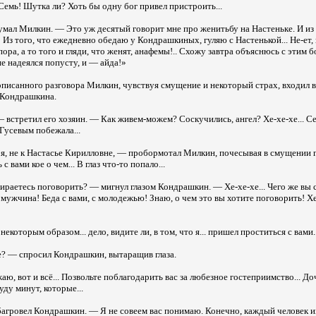
 Семь! Шутка ли? Хоть бы одну бог привел пристроить...
умал Милкин. — Это уж десятый говорит мне про женитьбу на Настеньке. И из 
! Из того, что ежедневно обедаю у Кондрашкиных, гуляю с Настенькой... Не-ет,
пора, а то того и гляди, что женят, анафемы!.. Схожу завтра объяснюсь с этим 
 надеялся попусту, и — айда!»
описанного разговора Милкин, чувствуя смущение и некоторый страх, входил 
 Кондрашкина.
встретил его хозяин. — Как живем-можем? Соскучились, ангел? Хе-хе-хе... С
 Гусевым побежала...
я, не к Настасье Кирилловне, — пробормотал Милкин, почесывая в смущении гла
 вами кое о чем... В глаз что-то попало...
ираетесь поговорить? — мигнул глазом Кондрашкин. — Хе-хе-хе... Чего же вы 
мужчина! Беда с вами, с молодежью! Знаю, о чем это вы хотите поговорить! Хе-
екоторым образом... дело, видите ли, в том, что я... пришел проститься с вами..
е? — спросил Кондрашкин, вытаращив глаза.
аю, вот и всё... Позвольте поблагодарить вас за любезное гостеприимство... Д
уду минут, которые...
багровел Кондрашкин. — Я не совеем вас понимаю. Конечно, каждый человек и