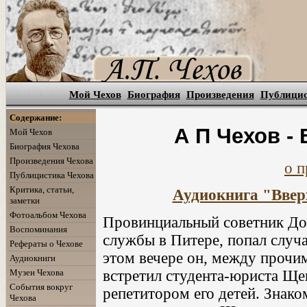
Мой Чехов
Биография
Произведения
Публици
Содержание:
А П Чехов -
Мой Чехов
Биография Чехова
Произведения Чехова
о п
Публицистика Чехова
Критика, статьи,
Аудиокнига "Вверх
заметки
Фотоальбом Чехова
Провинциальный советник До
Воспоминания
службы в Питере, попал случа
Рефераты о Чехове
этом вечере он, между прочи
Аудиокниги
встретил студента-юриста Ще
Музеи Чехова
События вокруг
репетитором его детей. Знаком
Чехова