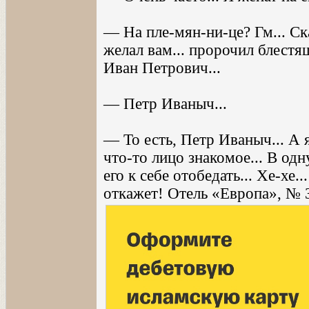
— На пле-мян-ни-це? Гм... Скаж
желал вам... пророчил блес
Иван Петрович...
— Петр Иваныч...
— То есть, Петр Иваныч... А 
что-то лицо знакомое... В одн
его к себе отобедать... Хе-хе.
откажет! Отель «Европа», № 33