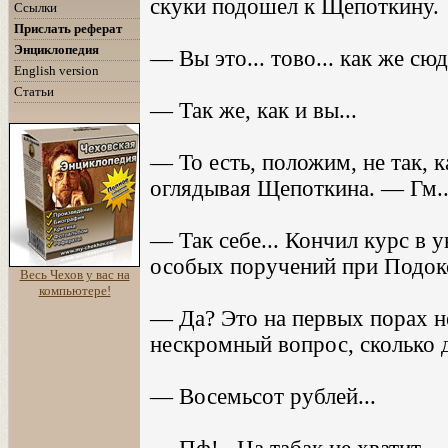
скуки подошел к Щепоткину.
Ссылки
Прислать реферат
Энциклопедия
— Вы это... тово... как же сю
English version
Статьи
— Так же, как и вы...
— То есть, положим, не так, 
оглядывая Щепоткина. — Гм...
— Так себе... Кончил курс в 
особых поручений при Подоко
Весь Чехов у вас на
компьютере!
— Да? Это на первых порах нед
нескромный вопрос, сколько 
— Восемьсот рублей...