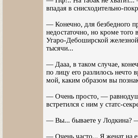
— Пф!.. На табак не хватит..
впадая в снисходительно-пок
— Конечно, для безбедного п
недостаточно, но кроме того 
Угаро-Дебоширской железной 
тысячи...
— Дааа, в таком случае, коне
по лицу его разлилось нечто 
мой, каким образом вы позна
— Очень просто, — равнодуш
встретился с ним у статс-секр
— Вы... бываете у Лодкина? 
— Очень часто... Я женат на е