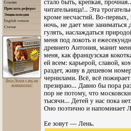
стало быть, крепкая, прочная.
Ссылки
читательница!.. Эта трогатель
Прислать реферат
Энциклопедия
кроме несчастий. Во-первых, 
English version
ночь, не дает мне заниматься 
Статьи
гулять, наслаждаться природой
меня под локоть и ежесекундн
древнего Антония, манит меня
меня, как французская кокотк
ей всем: карьерой, славой, к
раздет, живу в дешевом номе
чернилами. Всё, всё пожирает
Весь Чехов у вас на
презираю... Давно бы пора раз
компьютере!
пор не потому, что московски
тысячи... Детей у нас пока нет
Оно поэтично и напоминает Л
Ее зовут — Лень.