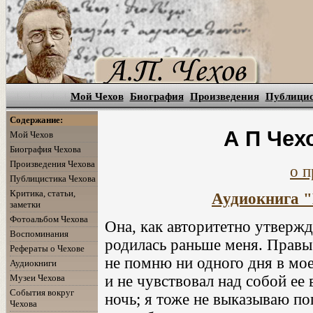
Мой Чехов
Биография
Произведения
Публици
Содержание:
А П Чех
Мой Чехов
Биография Чехова
Произведения Чехова
о п
Публицистика Чехова
Критика, статьи,
Аудиокнига "
заметки
Фотоальбом Чехова
Она, как авторитетно утвержд
Воспоминания
родилась раньше меня. Правы о
Рефераты о Чехове
не помню ни одного дня в мое
Аудиокниги
и не чувствовал над собой ее 
Музеи Чехова
События вокруг
ночь; я тоже не выказываю по
Чехова