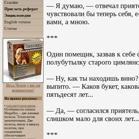
Ссылки
— Я думаю, — отвечал прияте
Прислать реферат
чувствовали бы теперь себя, е
Энциклопедия
вами, а мною.
English version
Статьи
***
Один помещик, зазвав к себе с
полубутылку старого цимлянск
— Ну, как ты находишь вино?
выпито. — Каков букет, каков
Весь Чехов у вас на
компьютере!
пятьдесят лет...
На правах рекламы:
•
пароветроизоляция
.
— Да, — согласился приятель,
Особенность пленок
Megaflex – две клеевые
полосы. Технология
слишком мало для своих лет...
запатентована. Две
полосы, внизу и вверху
полотна, при
соединении
***
обеспечивают