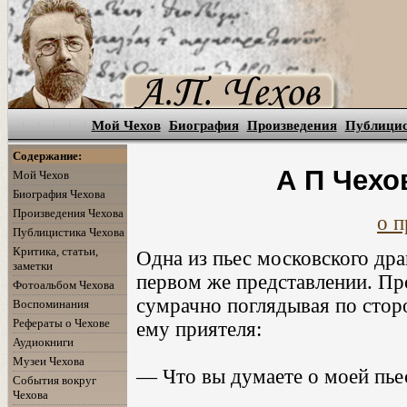
Мой Чехов
Биография
Произведения
Публици
Содержание:
А П Чехов
Мой Чехов
Биография Чехова
Произведения Чехова
о п
Публицистика Чехова
Критика, статьи,
Одна из пьес московского др
заметки
первом же представлении. Пр
Фотоальбом Чехова
сумрачно поглядывая по стор
Воспоминания
Рефераты о Чехове
ему приятеля:
Аудиокниги
Музеи Чехова
— Что вы думаете о моей пье
События вокруг
Чехова