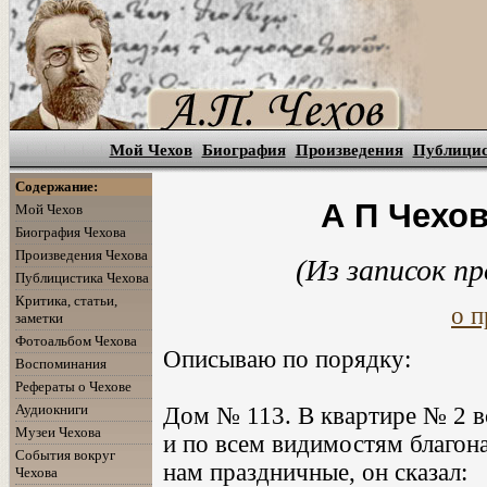
Мой Чехов
Биография
Произведения
Публици
Содержание:
А П Чехо
Мой Чехов
Биография Чехова
Произведения Чехова
(Из записок пр
Публицистика Чехова
Критика, статьи,
о п
заметки
Фотоальбом Чехова
Описываю по порядку:
Воспоминания
Рефераты о Чехове
Аудиокниги
Дом № 113. В квартире № 2 в
Музеи Чехова
и по всем видимостям благон
События вокруг
нам праздничные, он сказал:
Чехова