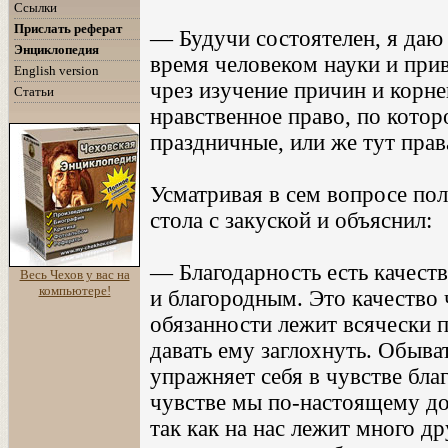
Ссылки
Прислать реферат
— Будучи состоятелен, я даю 
Энциклопедия
время человеком науки и при
English version
чрез изучение причин и корне
Статьи
нравственное право, по котор
праздничные, или же тут права
Усматривая в сем вопросе пол
стола с закуской и объяснил:
— Благодарность есть качест
Весь Чехов у вас на
компьютере!
и благородным. Это качество
обязанности лежит всячески п
давать ему заглохнуть. Обыва
упражняет себя в чувстве бла
чувстве мы по-настоящему дол
так как на нас лежит много д