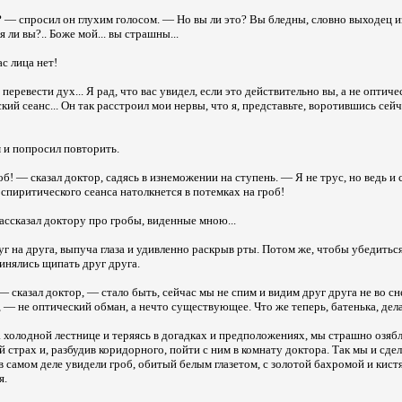
— спросил он глухим голосом. — Но вы ли это? Вы бледны, словно выходец из
 ли вы?.. Боже мой... вы страшны...
с лица нет!
 перевести дух... Я рад, что вас увидел, если это действительно вы, а не оптич
ий сеанс... Он так расстроил мои нервы, что я, представьте, воротившись сейч
 и попросил повторить.
б! — сказал доктор, садясь в изнеможении на ступень. — Я не трус, но ведь и 
 спиритического сеанса натолкнется в потемках на гроб!
рассказал доктору про гробы, виденные мною...
г на друга, выпуча глаза и удивленно раскрыв рты. Потом же, чтобы убедиться
инялись щипать друг друга.
 сказал доктор, — стало быть, сейчас мы не спим и видим друг друга не во сн
, — не оптический обман, а нечто существующее. Что же теперь, батенька, дел
 холодной лестнице и теряясь в догадках и предположениях, мы страшно озяб
страх и, разбудив коридорного, пойти с ним в комнату доктора. Так мы и сдел
и в самом деле увидели гроб, обитый белым глазетом, с золотой бахромой и ки
я.