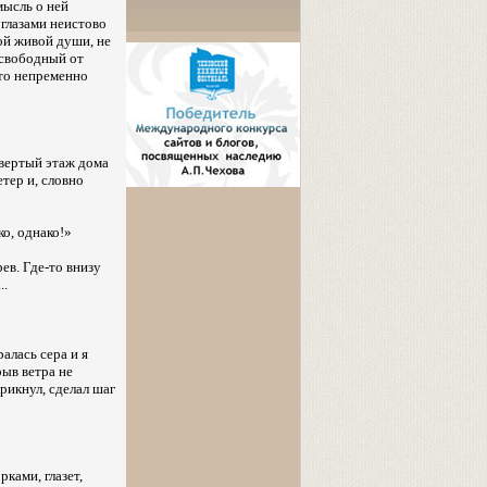
мысль о ней
 глазами неистово
ной живой души, не
 свободный от
 то непременно
твертый этаж дома
тер и, словно
о, однако!»
ев. Где-то внизу
..
алась сера и я
рыв ветра не
рикнул, сделал шаг
ками, глазет,