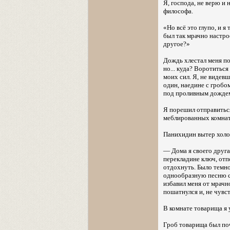
Я, господа, не верю и
философа.
«Но всё это глупо, и 
был так мрачно настро
другое?»
Дождь хлестал меня по
но... куда? Воротитьс
моих сил. Я, не видев
один, наедине с гробом
под проливным дождем
Я порешил отправиться
меблированных комната
Панихидин вытер холод
— Дома я своего друга 
перекладине ключ, отп
отдохнуть. Было темно
однообразную песню св
избавил меня от мрачн
пошатнулся и, не чувст
В комнате товарища я у
Гроб товарища был поч