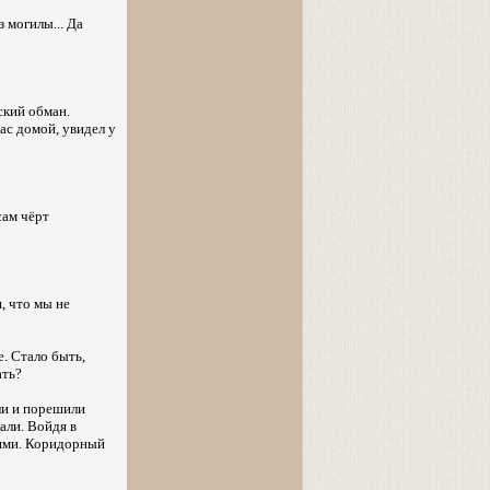
 могилы... Да
еский обман.
ас домой, увидел у
сам чёрт
, что мы не
е. Стало быть,
ать?
ли и порешили
али. Войдя в
стями. Коридорный