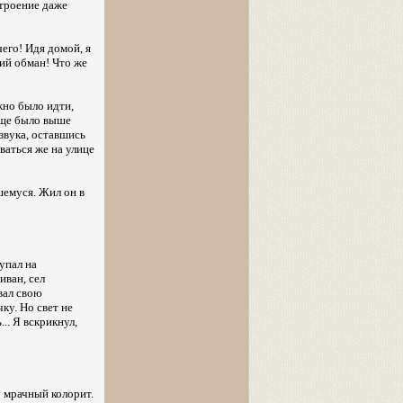
строение даже
его! Идя домой, я
кий обман! Что же
жно было идти,
лище было выше
звука, оставшись
ваться же на улице
шемуся. Жил он в
упал на
иван, сел
вал свою
ку. Но свет не
.. Я вскрикнул,
о мрачный колорит.