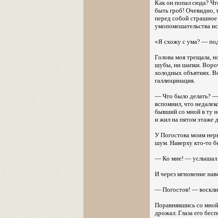
Как он попал сюда? Чт
быть гроб! Очевидно, 
перед собой страшное 
умопомешательства иск
«Я схожу с ума? — поду
Голова моя трещала, но
шубы, ни шапки. Вороч
холодных объятиях. Во
галлюцинация.
— Что было делать? — 
вспомнил, что недалек
бывший со мной в ту н
и жил на пятом этаже 
У Погостова моим нер
шум. Наверху кто-то б
— Ко мне! — услышал 
И через мгновение нав
— Погостов! — восклик
Поравнявшись со мной,
дрожал. Глаза его бес