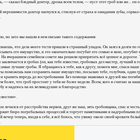
, — сказал бледный доктор, дрожа всем телом, — пуст этот гроб или же... он 
й нерешимости доктор нагнулся и, стиснув от страха и ожидания зубы, сорвал 
.
ло, но зато мы нашли в нем письмо такого содержания:
наешь, что дела моего тестя пришли в страшный упадок. Он залез в долги по г
исывать его имущество, и это окончательно погубит его семью и мою, погубит 
. На вчерашнем семейном совете мы решили припрятать всё ценное и дорогое. Т
заключается в гробах (он, как тебе известно, гробовых дел мастер, лучший в г
амые лучшие гробы. Я обращаюсь к тебе, как к другу, помоги мне, спаси наше
 ты поможешь нам сохранить наше имущество, посылаю тебе, голубчик, один г
 и хранить впредь до востребования. Без помощи знакомых и друзей мы погибн
м более, что гроб простоит у тебя не более недели. Всем, кого я считаю за н
робу и надеюсь на их великодушие и благородство.
елюстин».
ри лечился от расстройства нервов, друг же наш, зять гробовщика, спас и честь
ержит бюро погребальных процессий и торгует памятниками и надгробными пл
й вечер теперь, входя к себе, я всё боюсь, что увижу около своей кровати бе
.