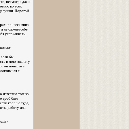
яти, несмотря даже
 помню во всех
 девушки. Дорогой
рах, понесся вниз
 и не сломал себе
бя успокаивать.
должал:
, если бы
асть в мою комнату
ог он попасть в
окончившая с
ло известно только
о гроб был
сти гроб не туда,
т за работу или,
бом?»