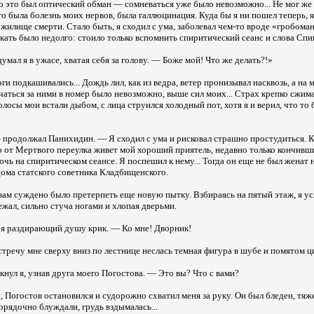
о это был оптический обман — сомневаться уже было невозможно... Не мог же
то была болезнь моих нервов, была галлюцинация. Куда бы я ни пошел теперь, 
жилище смерти. Стало быть, я сходил с ума, заболевал чем-то вроде «гробома
ать было недолго: стоило только вспомнить спиритический сеанс и слова Спин
мал я в ужасе, хватая себя за голову. — Боже мой! Что же делать?!»
ги подкашивались... Дождь лил, как из ведра, ветер пронизывал насквозь, а на 
аться за ними в номер было невозможно, выше сил моих... Страх крепко сжима
лосы мои встали дыбом, с лица струился холодный пот, хотя я и верил, что то
продолжал Панихидин. — Я сходил с ума и рисковал страшно простудиться. К
о от Мертвого переулка живет мой хороший приятель, недавно только кончивши
очь на спиритическом сеансе. Я поспешил к нему... Тогда он еще не был женат 
дома статского советника Кладбищенского.
вам суждено было претерпеть еще новую пытку. Взбираясь на пятый этаж, я 
ежал, сильно стуча ногами и хлопая дверьми.
я раздирающий душу крик. — Ко мне! Дворник!
стречу мне сверху вниз по лестнице неслась темная фигура в шубе и помятом ци
нул я, узнав друга моего Погостова. — Это вы? Что с вами?
 Погостов остановился и судорожно схватил меня за руку. Он был бледен, тяж
порядочно блуждали, грудь вздымалась...