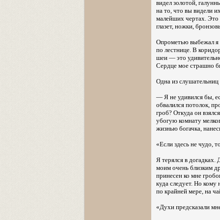
видел золотой, галунн
на то, что вы видели и
малейших чертах. Это 
глазет, ножки, бронзов
Опрометью выбежал я и
по лестнице. В коридор
шеи — это удивительно
Сердце мое страшно би
Одна из слушательниц 
— Я не удивился бы, ес
обвалился потолок, про
гроб? Откуда он взялс
убогую комнату мелког
жизнью богачка, нанес
«Если здесь не чудо, т
Я терялся в догадках. 
моим очень близким др
принесен ко мне гробо
куда следует. Но кому
по крайней мере, на ча
«Духи предсказали мне