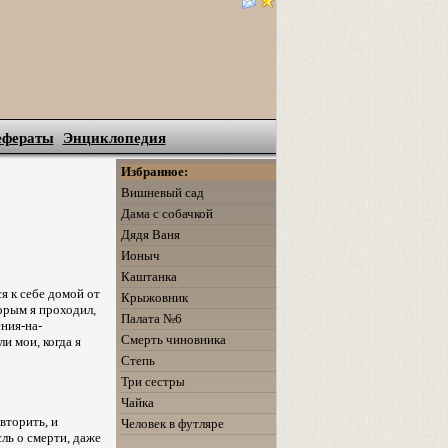
ефераты
Энциклопедия
Избранное:
Вишневый сад
Дама с собачкой
Дядя Ваня
Ионыч
Каштанка
ся к себе домой от
Крыжовник
торым я проходил,
Палата №6
ния-на-
Смерть чиновника
и мои, когда я
Степь
Три сестры
Чайка
вторить, и
Человек в футляре
ль о смерти, даже