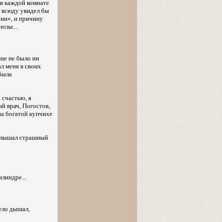
 в каждой комнате
я всюду увидел бы
нии», и причину
озы...
мне не было ни
л меня в своих
 была
 счастью, я
й врач, Погостов,
на богатой купчихе
услышал страшный
линдре...
ело дышал,