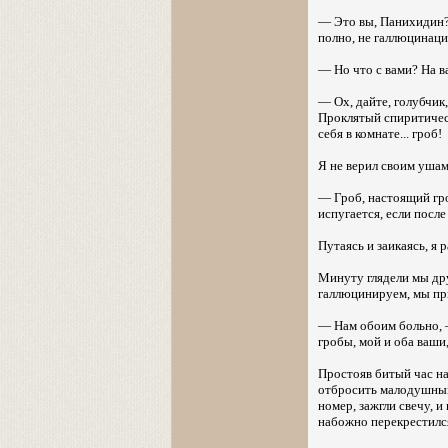
— Это вы, Панихидин? 
полно, не галлюцинация
— Но что с вами? На ва
— Ох, дайте, голубчик,
Проклятый спиритическ
себя в комнате... гроб!
Я не верил своим ушам
— Гроб, настоящий гро
испугается, если после
Путаясь и заикаясь, я 
Минуту глядели мы дру
галлюцинируем, мы пр
— Нам обоим больно, —
гробы, мой и оба ваши
Простояв битый час на
отбросить малодушный 
номер, зажгли свечу, 
набожно перекрестилс