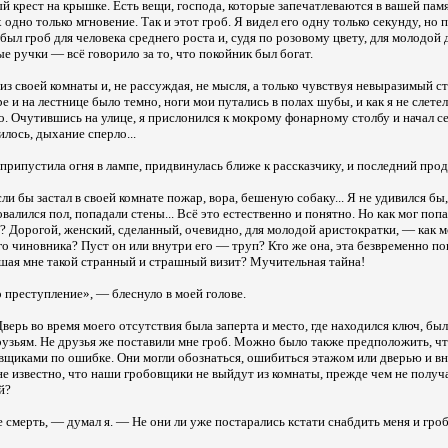
ый крест на крышке. Есть вещи, господа, которые запечатлеваются в вашей пам
х одно только мгновение. Так и этот гроб. Я видел его одну только секунду, но
был гроб для человека среднего роста и, судя по розовому цвету, для молодой
ые ручки — всё говорило за то, что покойник был богат.
з своей комнаты и, не рассуждая, не мысля, а только чувствуя невыразимый ст
е и на лестнице было темно, ноги мои путались в полах шубы, и как я не слетел
. Очутившись на улице, я прислонился к мокрому фонарному столбу и начал се
лось, дыхание сперло...
припустила огня в лампе, придвинулась ближе к рассказчику, и последний про
ли бы застал в своей комнате пожар, вора, бешеную собаку... Я не удивился бы
валился пол, попадали стены... Всё это естественно и понятно. Но как мог поп
я? Дорогой, женский, сделанный, очевидно, для молодой аристократки, — как м
о чиновника? Пуст он или внутри его — труп? Кто же она, эта безвременно п
шая мне такой странный и страшный визит? Мучительная тайна!
о преступление», — блеснуло в моей голове.
Дверь во время моего отсутствия была заперта и место, где находился ключ, бы
узьям. Не друзья же поставили мне гроб. Можно было также предположить, чт
вщиками по ошибке. Они могли обознаться, ошибиться этажом или дверью и вне
 не известно, что наши гробовщики не выйдут из комнаты, прежде чем не получа
й?
 смерть, — думал я. — Не они ли уже постарались кстати снабдить меня и гро