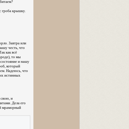
обитаем?
с гроба крышку.
орло. Завтра или
нашу честь, что
ак как всё
ороде), то мы
 состояние и нашу
роб, который
ем. Надеюсь, что
аших истинных
 свою, и
итами. Дела его
лый мраморный