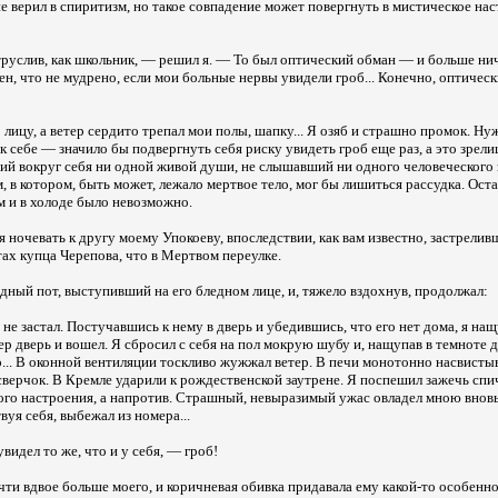
 не верил в спиритизм, но такое совпадение может повергнуть в мистическое на
я труслив, как школьник, — решил я. — То был оптический обман — и больше нич
ен, что не мудрено, если мои больные нервы увидели гроб... Конечно, оптичес
 лицу, а ветер сердито трепал мои полы, шапку... Я озяб и страшно промок. Ну
я к себе — значило бы подвергнуть себя риску увидеть гроб еще раз, а это зре
ший вокруг себя ни одной живой души, не слышавший ни одного человеческого 
, в котором, быть может, лежало мертвое тело, мог бы лишиться рассудка. Оста
 и в холоде было невозможно.
 ночевать к другу моему Упокоеву, впоследствии, как вам известно, застрелив
х купца Черепова, что в Мертвом переулке.
ный пот, выступивший на его бледном лице, и, тяжело вздохнув, продолжал:
не застал. Постучавшись к нему в дверь и убедившись, что его нет дома, я нащ
ер дверь и вошел. Я сбросил с себя на пол мокрую шубу и, нащупав в темноте д
... В оконной вентиляции тоскливо жужжал ветер. В печи монотонно насвисты
ерчок. В Кремле ударили к рождественской заутрене. Я поспешил зажечь спич
ого настроения, а напротив. Страшный, невыразимый ужас овладел мною вновь.
вуя себя, выбежал из номера...
видел то же, что и у себя, — гроб!
ти вдвое больше моего, и коричневая обивка придавала ему какой-то особенн