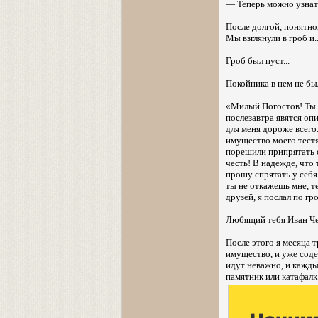
— Теперь можно узнать
После долгой, понятно
Мы взглянули в гроб и..
Гроб был пуст...
Покойника в нем не бы
«Милый Погостов! Ты з
послезавтра явятся оп
для меня дороже всего
имущество моего тестя 
порешили припрятать с
честь! В надежде, что
прошу спрятать у себя
ты не откажешь мне, те
друзей, я послал по г
Любящий тебя Иван Ч
После этого я месяца т
имущество, и уже сод
идут неважно, и кажды
памятник или катафалк