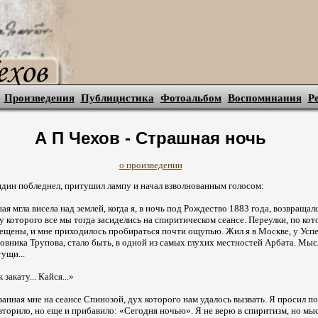
Произведения
Публицистика
Фотоальбом
Воспоминания
Р
А П Чехов - Страшная ночь
о произведении
дин побледнел, притушил лампу и начал взволнованным голосом:
я мгла висела над землей, когда я, в ночь под Рождество 1883 года, возвращал
у которого все мы тогда засиделись на спиритическом сеансе. Переулки, по ко
ещены, и мне приходилось пробираться почти ощупью. Жил я в Москве, у Успе
овника Трупова, стало быть, в одной из самых глухих местностей Арбата. Мысл
ущи...
закату... Кайся...»
занная мне на сеансе Спинозой, дух которого нам удалось вызвать. Я просил по
вторило, но еще и прибавило: «Сегодня ночью». Я не верю в спиритизм, но мыс