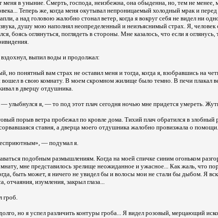
 меня в уныние. Смерть, господа, неизбежна, она обыденна, но, тем не менее, 
века... Теперь же, когда меня окутывал непроницаемый холодный мрак и перед
пли, а над головою жалобно стонал ветер, когда я вокруг себя не видел ни од
звука, душу мою наполнял неопределенный и неизъяснимый страх. Я, человек
ся, боясь оглянуться, поглядеть в стороны. Мне казалось, что если я оглянусь,
ривидения.
вздохнул, выпил воды и продолжал:
, но понятный вам страх не оставил меня и тогда, когда я, взобравшись на че
и вошел в свою комнату. В моем скромном жилище было темно. В печи плакал ве
укивал в дверцу отдушника.
 — улыбнулся я, — то под этот плач сегодня ночью мне придется умереть. Жутк
стовый порыв ветра пробежал по кровле дома. Тихий плач обратился в злобный р
сорвавшаяся ставня, а дверца моего отдушника жалобно провизжала о помощи.
бесприютным», — подумал я.
аваться подобным размышлениям. Когда на моей спичке синим огоньком разгор
омнату, мне представилось зрелище неожиданное и ужасное... Как жаль, что по
гда, быть может, я ничего не увидел бы и волосы мои не стали бы дыбом. Я вск
а, отчаяния, изумления, закрыл глаза...
 гроб.
олго, но я успел различить контуры гроба... Я видел розовый, мерцающий искор