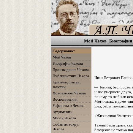
Мой Чехов
Биография
Содержание:
Мой Чехов
Биография Чехова
Произведения Чехова
Публицистика Чехова
Иван Петрович Панихи
Критика, статьи,
заметки
— Темная, беспросветна
ныне умершего друга, 
Фотоальбом Чехова
почему-то не были осв
Воспоминания
Могильцах, в доме чин
Рефераты о Чехове
шел, были тяжелы, гнет
Аудиокниги
«Жизнь твоя близится к 
Музеи Чехова
События вокруг
Такова была фраза, ска
Чехова
блюдечко не только по