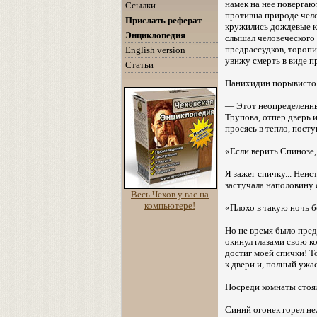
намек на нее повергают
Ссылки
противна природе чело
Прислать реферат
кружились дождевые ка
Энциклопедия
слышал человеческого 
предрассудков, торопил
English version
увижу смерть в виде п
Статьи
Панихидин порывисто 
— Этот неопределенный
Трупова, отпер дверь 
просясь в тепло, пост
«Если верить Спинозе,
Я зажег спичку... Неи
застучала наполовину 
Весь Чехов у вас на
компьютере!
«Плохо в такую ночь 
Но не время было пред
окинул глазами свою к
достиг моей спички! То
к двери и, полный ужас
Посреди комнаты стоял
Синий огонек горел нед