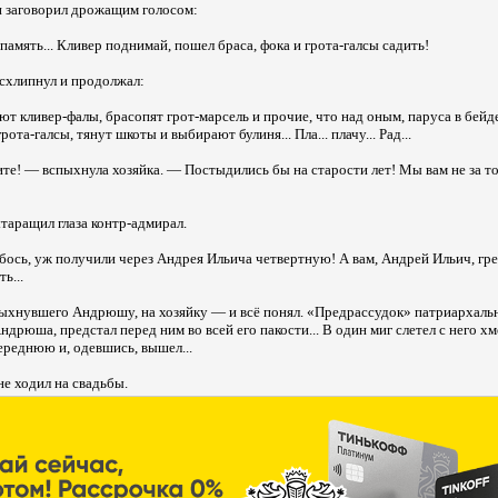
и заговорил дрожащим голосом:
память... Кливер поднимай, пошел браса, фока и грота-галсы садить!
всхлипнул и продолжал:
т кливер-фалы, брасопят грот-марсель и прочие, что над оным, паруса в бейд
рота-галсы, тянут шкоты и выбирают булиня... Пла... плачу... Рад...
ите! — вспыхнула хозяйка. — Постыдились бы на старости лет! Мы вам не за то
таращил глаза контр-адмирал.
ебось, уж получили через Андрея Ильича четвертную! А вам, Андрей Ильич, гре
ь...
пыхнувшего Андрюшу, на хозяйку — и всё понял. «Предрассудок» патриархальн
дрюша, предстал перед ним во всей его пакости... В один миг слетел с него хмел
переднюю и, одевшись, вышел...
не ходил на свадьбы.