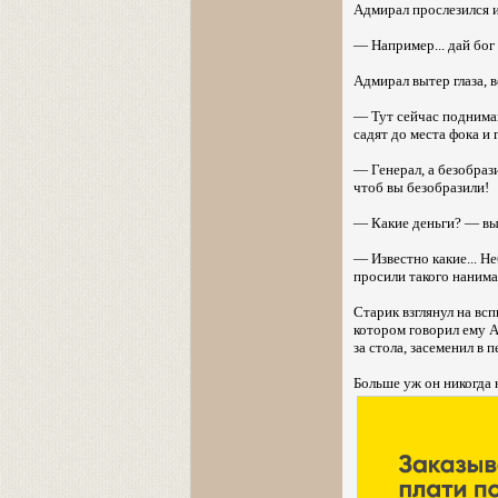
Адмирал прослезился 
— Например... дай бог 
Адмирал вытер глаза, 
— Тут сейчас поднимаю
садят до места фока и г
— Генерал, а безобраз
чтоб вы безобразили!
— Какие деньги? — вы
— Известно какие... Н
просили такого нанимат
Старик взглянул на вс
котором говорил ему Ан
за стола, засеменил в 
Больше уж он никогда 