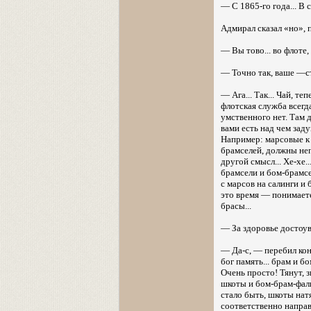
— С 1865-го года... В с
Адмирал сказал «но», 
— Вы тово... во флоте
— Точно так, ваше —ст
— Ага... Так... Чай, т
флотская служба всегда
умственного нет. Там д
вами есть над чем задум
Например: марсовые к 
брамселей, должны неп
другой смысл... Хе-хе.
брамсели и бом-брамсе
с марсов на салинги и 
это время — понимаете
брасы...
— За здоровье достоу
— Да-с, — перебил конт
бог память... брам и б
Очень просто! Тянут, 
шкоты и бом-брам-фалы
стало быть, шкоты нат
соответственно направ