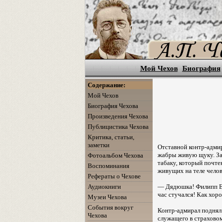
Мой Чехов
Биография
Содержание:
Мой Чехов
Биография Чехова
Произведения Чехова
Публицистика Чехова
Критика, статьи,
заметки
Отставной контр-адмир
жабры живую щуку. За 
Фотоальбом Чехова
табаку, который почте
Воспоминания
живущих на теле челов
Рефераты о Чехове
— Дядюшка! Филипп Ерм
Аудиокниги
час стучался! Как хор
Музеи Чехова
События вокруг
Контр-адмирал поднял
Чехова
служащего в страхово