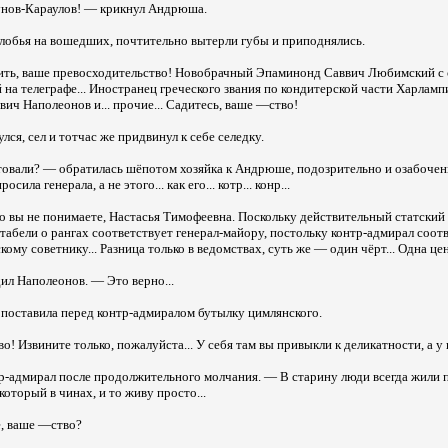
нов-Караулов! — крикнул Андрюша.
лобья на вошедших, почтительно вытерли губы и приподнялись.
ить, ваше превосходительство! Новобрачный Эпаминонд Саввич Любимский с 
на телеграфе... Иностранец греческого звания по кондитерской части Харла
вич Наполеонов и... прочие... Садитесь, ваше —ство!
ся, сел и тотчас же придвинул к себе селедку.
товали? — обратилась шёпотом хозяйка к Андрюше, подозрительно и озабочен
сила генерала, а не этого... как его... котр... конр...
о вы не понимаете, Настасья Тимофеевна. Поскольку действительный статский 
табели о рангах соответствует генерал-майору, постольку контр-адмирал соот
ому советнику... Разница только в ведомствах, суть же — один чёрт... Одна цен
дил Наполеонов. — Это верно...
 поставила перед контр-адмиралом бутылку цимлянского.
! Извините только, пожалуйста... У себя там вы привыкли к деликатности, а у 
тр-адмирал после продолжительного молчания. — В старину люди всегда жили 
 который в чинах, и то живу просто...
е, ваше —ство?