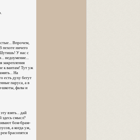
о.
истые... Впрочем,
 В пехоте ничего
 Шутишь! У нас с
... недоумение...
ля закрепления
е к вантам! Тут уж
амять... На
о есть духу бегут
енные паруса, а в
м-шкоты, фалы и
ту взять... дай
ой здесь смысл?
внивают бом-брам-
усов, а когда уж,
 реи брасопятся