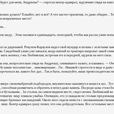
будет для меня, Андрюша? — спросил контр-адмирал, задумчиво глядя на изво
ожно думать? Езжайте, вот и всё! А что насчет приличия, то даже обидно... Т
 в неприличное место!
ь...
ом заеду... Этак часиков в одиннадцать, попоздней, чтобы как раз на ужин попас
ал за дядюшкой. Ревунов-Караулов надел свой мундир и штаны с золотыми лам
и. Свадебный ужин уже начался, когда взятый из трактира напрокат лакей сним
мать жениха, г-жа Любимская, встречая его в передней, щурила на него глаза.
 она, вопросительно глядя на Андрюшу, снимавшего пальто, и кланяясь. — Оч
Но какие неосанистые... завалященькие... Гм... Никакой строгости в виде и даже 
 ворочаться же, какого бог дал... Так и быть, пожалуйте, ваше превосходительств
вверх свежевыбритый подбородок, внушительно кашлянул и вошел в зал... Тут
, способная размягчить и обратить в пепел даже камень. Посреди залы стоял б
 и бутылками... За столом, на самом видном месте, сидел жених Любимский во
отевшему лицу плавала улыбка. Очевидно, его услаждали не столько предлежащи
ящих брачных наслаждений. Около него сидела невеста с заплаканными глазам
 лице. Контр-адмирал сразу понял, что она добродетельна. Все остальные мес