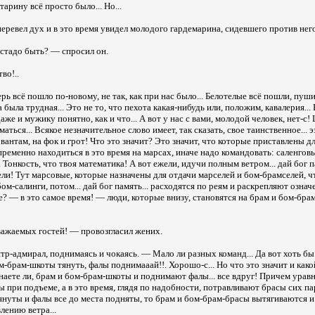
тарину всё просто было... Но...
перевел дух и в это время увидел молодого гардемарина, сидевшего против нег
, стадо быть? — спросил он.
во!..
еперь всё пошло по-новому, не так, как при нас было... Белотелые всё пошли, пуш
 была трудная... Это не то, что пехота какая-нибудь или, положим, кавалерия...
аже и мужику понятно, как и что... А вот у нас с вами, молодой человек, нет-с!
аться... Всякое незначительное слово имеет, так сказать, свое таинственное... ээ
вантам, на фок и грот! Что это значит? Это значит, что которые приставлены д
ременно находиться в это время на марсах, иначе надо командовать: саленговы
.. Тонкость, что твоя математика! А вот ежели, идучи полным ветром... дай бог п
ли! Тут марсовые, которые назначены для отдачи марселей и бом-брамселей, чт
бом-салинги, потом... дай бог память... расходятся по реям и раскрепляют означ
? — в это самое время! — люди, которые внизу, становятся на брам и бом-бра
важаемых гостей! — провозгласил жених.
р-адмирал, поднимаясь и чокаясь. — Мало ли разных команд... Да вот хоть бы э
ом-брам-шкоты тянуть, фалы поднимааай!!. Хорошо-с... Но что это значит и как
знаете ли, брам и бом-брам-шкоты и поднимают фалы... все вдруг! Причем ура
 при подъеме, а в это время, глядя по надобности, потравливают брасы сих пар
януты и фалы все до места подняты, то брам и бом-брам-брасы вытягиваются и
лению ветра...