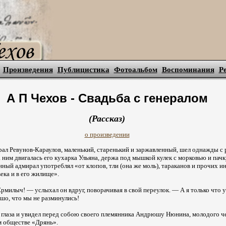
Произведения
Публицистика
Фотоальбом
Воспоминания
Р
А П Чехов - Свадьба с генералом
(Рассказ)
о произведении
ал Ревунов-Караулов, маленький, старенький и заржавленный, шел однажды с р
ним двигалась его кухарка Ульяна, держа под мышкой кулек с морковью и пачк
нный адмирал употреблял «от клопов, тли (она же моль), тараканов и прочих и
ека и в его жилище».
илыч! — услыхал он вдруг, поворачивая в свой переулок. — А я только что у
ошо, что мы не разминулись!
 глаза и увидел перед собою своего племянника Андрюшу Нюнина, молодого че
м обществе «Дрянь».