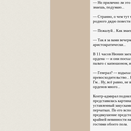
— Но прилично ли это 
знаешь, подумаю...
— Странно, о чем тут м
родного дядю повести
— Пожалуй... Как знаеш
— Так я за вами вечерк
аристократически...
В 11 часов Нюнин заех
ордена — и они поехал
пальто с капюшоном, и 
— Генерал? — вздыхала
превосходительство... 
Гм... Ну, всё равно, не
орденов много...
Контр-адмирал поднял 
представилась картина
уставленный закусками
перчатках. По его всп
предвкушение предсто
крайней невинности на
гостями обоего пола.