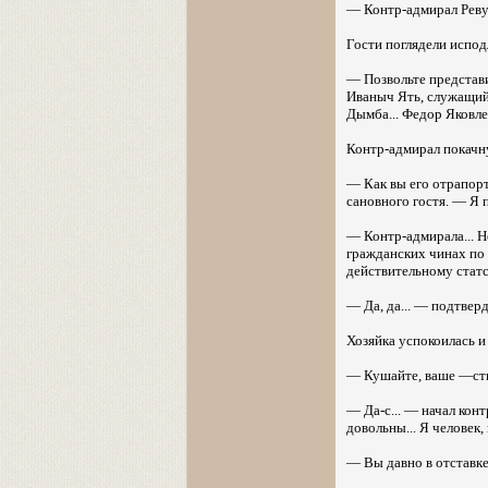
— Контр-адмирал Реву
Гости поглядели испод
— Позвольте представ
Иваныч Ять, служащий 
Дымба... Федор Яковле
Контр-адмирал покачнул
— Как вы его отрапор
сановного гостя. — Я про
— Контр-адмирала... Н
гражданских чинах по 
действительному статск
— Да, да... — подтвер
Хозяйка успокоилась и
— Кушайте, ваше —ство
— Да-с... — начал кон
довольны... Я человек,
— Вы давно в отставк