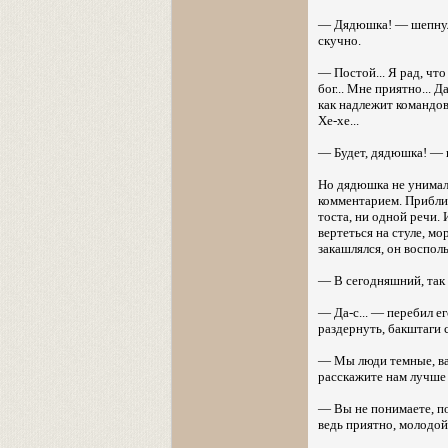
— Дядюшка! — шепнул 
скучно.
— Постой... Я рад, что
бог... Мне приятно... 
как надлежит командова
Хе-хе...
— Будет, дядюшка! —
Но дядюшка не унимал
комментарием. Приближ
тоста, ни одной речи. 
вертеться на стуле, м
закашлялся, он восполь
— В сегодняшний, так с
— Да-с... — перебил ег
раздернуть, бакштаги с
— Мы люди темные, ваш
расскажите нам лучше 
— Вы не понимаете, по
ведь приятно, молодой 