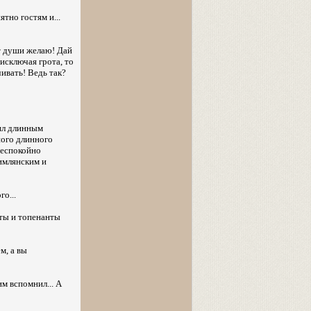
но гостям и...
От души желаю! Дай
 исключая грота, то
чивать! Ведь так?
ял длинным
ного длинного
 беспокойно
цимлянским и
о...
уты и топенанты
м, а вы
м вспомнил... А