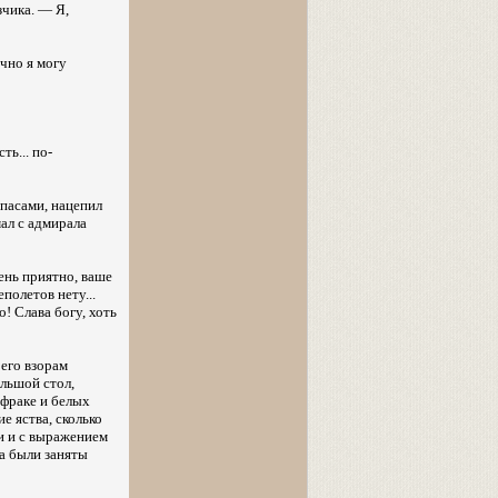
зчика. — Я,
очно я могу
ть... по-
пасами, нацепил
ал с адмирала
ень приятно, ваше
еполетов нету...
о! Слава богу, хоть
 его взорам
ольшой стол,
 фраке и белых
е яства, сколько
и и с выражением
та были заняты