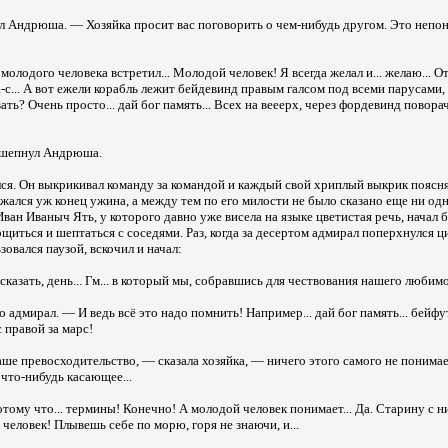
Андрюша. — Хозяйка просит вас поговорить о чем-нибудь другом. Это непонят
 молодого человека встретил... Молодой человек! Я всегда желал и... желаю... 
Да-с... А вот ежели корабль лежит бейдевинд правым галсом под всеми парусами,
ть? Очень просто... дай бог память... Всех на вееерх, через фордевинд повора
 шепнул Андрюша.
ся. Он выкрикивал команду за командой и каждый свой хриплый выкрик поясн
ался уж конец ужина, а между тем по его милости не было сказано еще ни од
Иван Иваныч Ять, у которого давно уже висела на языке цветистая речь, начал
орщиться и шептаться с соседями. Раз, когда за десертом адмирал поперхнулся 
зовался паузой, вскочил и начал:
казать, день... Гм... в который мы, собравшись для чествования нашего любимог
о адмирал. — И ведь всё это надо помнить! Например... дай бог память... бейф
 правой за марс!
е превосходительство, — сказала хозяйка, — ничего этого самого не понимае
что-нибудь касающее...
тому что... термины! Конечно! А молодой человек понимает... Да. Старину с ни
человек! Плывешь себе по морю, горя не знаючи, и...