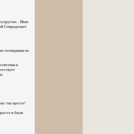
супругою... Иван
мпий Спиридоныч
но поглядывая па
советник в
ветствует
а.
нас так просто!
просто и были