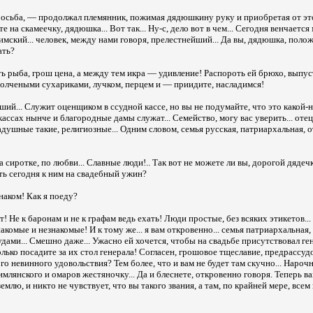
просьба, — продолжал племянник, пожимая дядюшкину руку и приобретая от эт
 на скамеечку, дядюшка... Вот так... Ну-с, дело вот в чем... Сегодня венчаетс
имский... человек, между нами говоря, прелестнейший... Да вы, дядюшка, поло
ать?
ть рыба, грош цена, а между тем икра — удивление! Распороть ей брюхо, выпус
 толчеными сухариками, лучком, перцем и — приидите, насладимся!
ий... Служит оценщиком в ссудной кассе, но вы не подумайте, что это какой
 кассах нынче и благородные дамы служат... Семейство, могу вас уверить... отец,
душные такие, религиозные... Одним словом, семья русская, патриархальная, о
сиротке, по любви... Славные люди!.. Так вот не можете ли вы, дорогой дядечк
ть сегодня к ним на свадебный ужин?
знаком! Как я поеду?
! Не к баронам и не к графам ведь ехать! Люди простые, без всяких этикетов...
акомые и незнакомые! И к тому же... я вам откровенно... семья патриархальная,
дами... Смешно даже... Ужасно ей хочется, чтобы на свадьбе присутствовал ге
олько посадите за их стол генерала! Согласен, грошовое тщеславие, предрассудок
го невинного удовольствия? Тем более, что и вам не будет там скучно... Нарочн
млянского и омаров жестяночку... Да и блеснете, откровенно говоря. Теперь в
землю, и никто не чувствует, что вы такого звания, а там, по крайней мере, всем