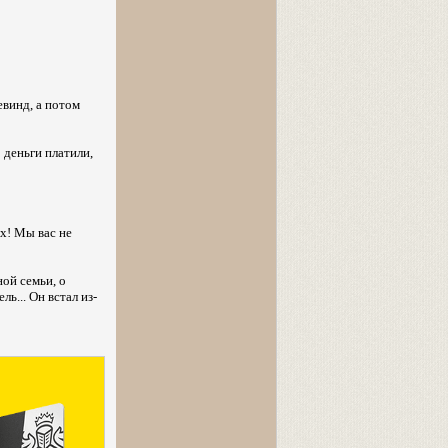
евинд, а потом
 деньги платили,
х! Мы вас не
ой семьи, о
ь... Он встал из-