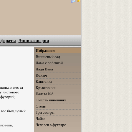
ефераты
Энциклопедия
Избранное:
Вишневый сад
Дама с собачкой
Дядя Ваня
Ионыч
Каштанка
ынка и нес за
Крыжовник
у листового
Палата №6
нфузорий,
Смерть чиновника
Степь
 вас был, целый
Три сестры
Чайка
Человек в футляре
ловека,