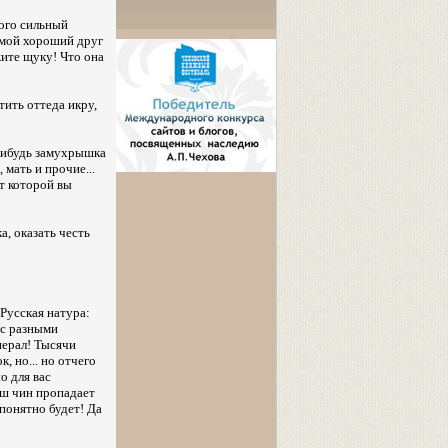
ого сильный
я мой хороший друг
жите щуку! Что она
тить оттеда икру,
-нибудь замухрышка
 мать и прочие...
т которой вы
а, оказать честь
 Русская натура:
 с разными
нерал! Тысячи
, но... но отчего
о для вас
аш чин пропадает
 понятно будет! Да