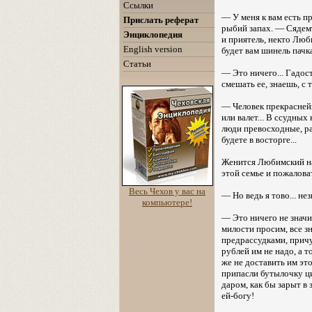
Ссылки
— У меня к вам есть 
Прислать реферат
рыбий запах. — Сядемте
Энциклопедия
и приятель, некто Люб
English version
будет вам шинель пачк
Статьи
— Это ничего... Гадос
смешать ее, знаешь, с
— Человек прекраснейш
или валет... В ссудных
люди превосходные, ра
будете в восторге...
Женится Любимский на 
этой семье и пожалова
Весь Чехов у вас на
— Но ведь я тово... не
компьютере!
— Это ничего не значит
милости просим, все зн
предрассудками, причу
рублей им не надо, а т
же не доставить им это
припасли бутылочку ци
даром, как бы зарыт в 
ей-богу!