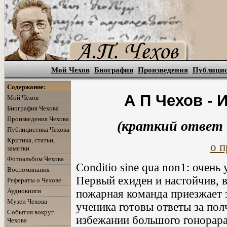
Мой Чехов
Биография
Произведения
Публици
Содержание:
А П Чехов -
Мой Чехов
Биография Чехова
Произведения Чехова
(краткий ответ 
Публицистика Чехова
Критика, статьи,
о п
заметки
Фотоальбом Чехова
Conditio sine qua non1: очен
Воспоминания
Первый ехиден и настойчив, в
Рефераты о Чехове
Аудиокниги
пожарная команда приезжает з
Музеи Чехова
ученика готовы ответы за пол
События вокруг
избежании большого гонорара
Чехова