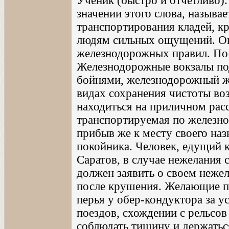
Ученик (быстро и отчетливо)
значении этого слова, называ
транспортирования кладей, к
людям сильных ощущений. Она
железнодорожных правил. По
Железнодорожные вокзалы под
бойнями, железнодорожный ж
видах сохранения чистоты воз
находиться на приличном расс
транспортируемая по железно
прибыв же к месту своего наз
покойника. Человек, едущий к
Саратов, в случае нежелания с
должен заявить о своем нежел
после крушения. Желающие п
перья у обер-кондуктора за у
поездов, схождении с рельсов
соблюдать тишину и держатьс