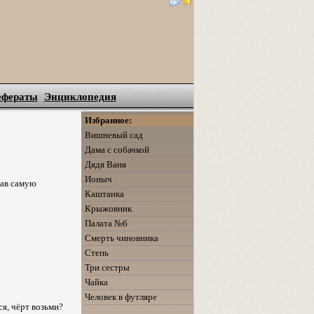
ефераты
Энциклопедия
Избранное:
Вишневый сад
Дама с собачкой
Дядя Ваня
Ионыч
рав самую
Каштанка
Крыжовник
Палата №6
Смерть чиновника
Степь
Три сестры
Чайка
Человек в футляре
ся, чёрт возьми?