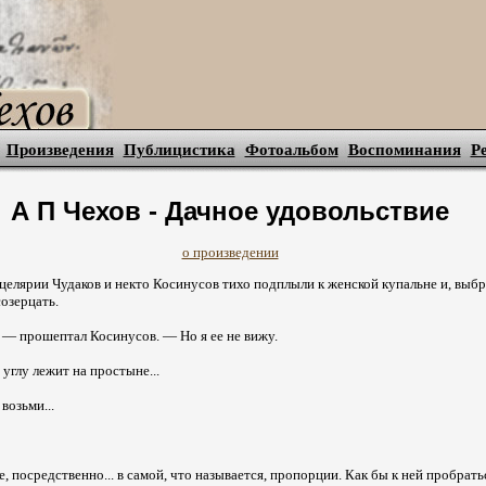
Произведения
Публицистика
Фотоальбом
Воспоминания
Р
А П Чехов - Дачное удовольствие
о произведении
елярии Чудаков и некто Косинусов тихо подплыли к женской купальне и, выб
озерцать.
 — прошептал Косинусов. — Но я ее не вижу.
 углу лежит на простыне...
 возьми...
е, посредственно... в самой, что называется, пропорции. Как бы к ней пробрать