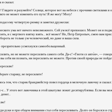
а и сказал:
 Глядите и разумейте! Солнце, которое вот на небеси с прочими светилами и 
никто не может изменить его путь! Я же могу! Могу!
подал ему четвертую рюмку и заметил дружески:
еского ума нет ничего невозможного. Сей ум всё превзошел. Может он и подко
ить, и с мертвого взятку взять... всё может! Но, Петр Евтропыч, смею вам при
бороть не только ум человеческий, но даже и ваша сила.
— презрительно усмехнулся самообольщенный.
лить, но не можете пересилить самого себя. Да-с! «Гноти се авто̀н», — говори
А вы себя ни познать, ни пересилить не можете. Против своей природы не пойде
пересилю!
ерьте старику, не пересилите!
ось тем, что старик брандмейстер повел гордеца в мелочную лавочку и сказал:
-с... У этого вот лавочника в этой шкатулке лежит десятирублевка. Если вы мо
денег...
илю!
уди руки и при общем внимании стал себя пересиливать. Долго он боролся и ст