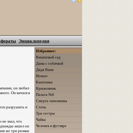
ефераты
Энциклопедия
Избранное:
Вишневый сад
Дама с собачкой
Дядя Ваня
Ионыч
Каштанка
мпании, он любил
Крыжовник
много. Он кичился
Палата №6
Смерть чиновника
ген разрушить и
Степь
Три сестры
Чайка
 не знал, что
Человек в футляре
Однажды зашел он
ыпив же три рюмки