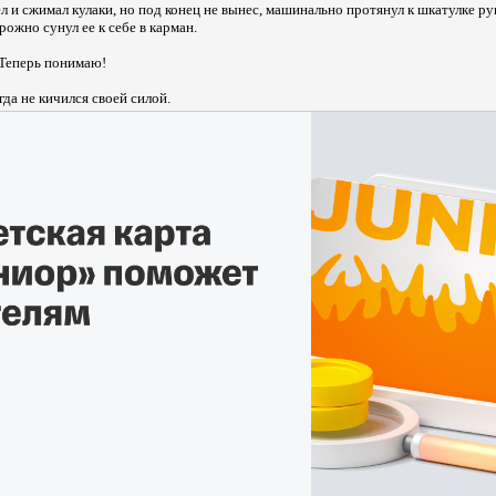
ел и сжимал кулаки, но под конец не вынес, машинально протянул к шкатулке р
рожно сунул ее к себе в карман.
 Теперь понимаю!
гда не кичился своей силой.