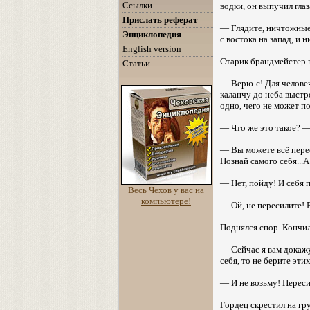
Ссылки
водки, он выпучил глаз
Прислать реферат
— Глядите, ничтожные!
Энциклопедия
с востока на запад, и 
English version
Старик брандмейстер 
Статьи
— Верю-с! Для человеч
каланчу до неба выстро
одно, чего не может по
— Что же это такое? 
— Вы можете всё переси
Познай самого себя...
— Нет, пойду! И себя 
Весь Чехов у вас на
компьютере!
— Ой, не пересилите! В
Поднялся спор. Кончил
— Сейчас я вам докажу
себя, то не берите этих 
— И не возьму! Перес
Гордец скрестил на гр