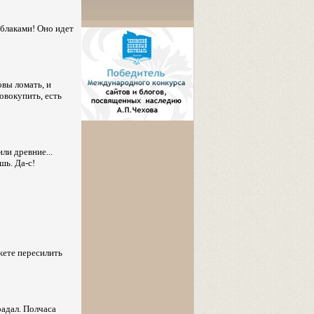
облаками! Оно идет
вы ломать, и
совокупить, есть
ли древние...
шь. Да-с!
жете пересилить
радал. Полчаса