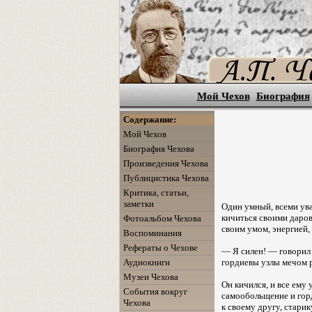
Мой Чехов
Биография
Содержание:
Мой Чехов
Биография Чехова
Произведения Чехова
Публицистика Чехова
Критика, статьи,
заметки
Один умный, всеми ув
кичиться своими даров
Фотоальбом Чехова
своим умом, энергией,
Воспоминания
Рефераты о Чехове
— Я силен! — говорил 
гордиевы узлы мечом р
Аудиокниги
Музеи Чехова
Он кичился, и все ему 
События вокруг
самообольщение и гор
Чехова
к своему другу, стари