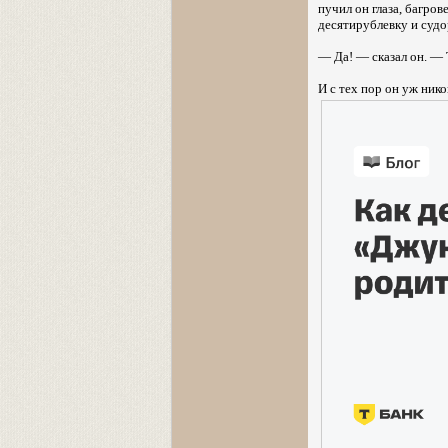
пучил он глаза, багров
десятирублевку и судо
— Да! — сказал он. —
И с тех пор он уж нико