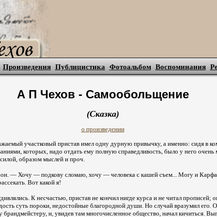
Произведения
Публицистика
Фотоальбом
Воспоминания
Р
А П Чехов - Самообольщение
(Сказка)
о произведении
ажаемый участковый пристав имел одну дурную привычку, а именно: сидя в ко
аниями, которых, надо отдать ему полную справедливость, было у него очень 
 силой, образом мыслей и проч.
он. — Хочу — подкову сломаю, хочу — человека с кашей съем... Могу и Карфа
ассекать. Вот какой я!
удивлялись. К несчастью, пристав не кончил нигде курса и не читал прописей; он
дость суть пороки, недостойные благородной души. Но случай вразумил его. 
ку брандмейстеру, и, увидев там многочисленное общество, начал кичиться. В