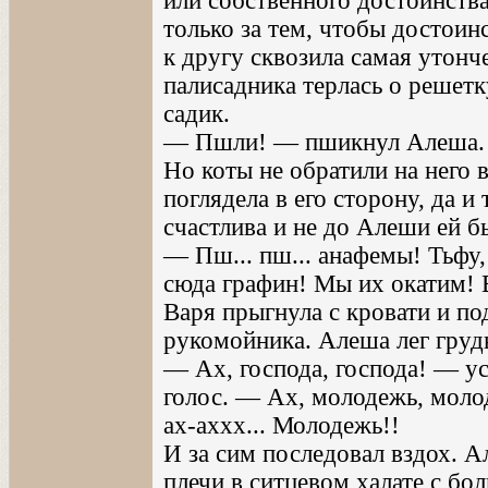
или собственного достоинств
только за тем, чтобы достоин
к другу сквозила самая утонч
палисадника терлась о решетк
садик.
— Пшли! — пшикнул Алеша. 
Но коты не обратили на него 
поглядела в его сторону, да и
счастлива и не до Алеши ей бы
— Пш... пш... анафемы! Тьфу, 
сюда графин! Мы их окатим! 
Варя прыгнула с кровати и по
рукомойника. Алеша лег груд
— Ах, господа, господа! — ус
голос. — Ах, молодежь, молод
ах-аххх... Молодежь!!
И за сим последовал вздох. А
плечи в ситцевом халате с бо