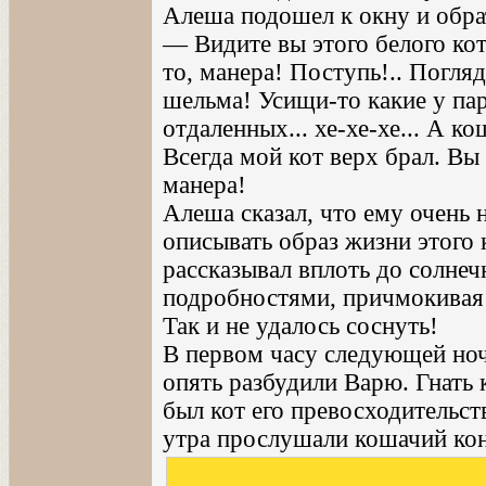
Алеша подошел к окну и обрат
— Видите вы этого белого кот
то, манера! Поступь!.. Погляд
шельма! Усищи-то какие у па
отдаленных... хе-хе-хе... А ко
Всегда мой кот верх брал. Вы
манера!
Алеша сказал, что ему очень 
описывать образ жизни этого к
рассказывал вплоть до солнеч
подробностями, причмокивая 
Так и не удалось соснуть!
В первом часу следующей ноч
опять разбудили Варю. Гнать 
был кот его превосходительст
утра прослушали кошачий ко