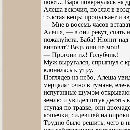
поют... Варя повернулась на д
Алеша вскочил, послал в возд
толстая вещь: пропускает и зву
— Мне в восемь часов встават
Алеша, — а они ревут, спать н
пожалуйста. Баба! Нюнит над
виноват? Ведь они не мои!
— Прогони их! Голубчик!
Муж выругался, спрыгнул с кр
клонилась к утру.
Поглядев на небо, Алеша увид
мерцала точно в тумане, еле-е
испуганные шумом открывающ
землю и увидел штук десять 
ступая по травке, они дрома
кошечки, сидевшей на опроки
Трудно было решить, чего в н