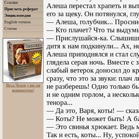
Ссылки
Алеша перестал храпеть и вы
Прислать реферат
его за щеку. Он потянулся, гл
Энциклопедия
— Алеша, голубчик... Проснись
English version
Статьи
— Кто плачет? Что ты выдум
— Прислушайся-ка. Слышишь? 
дитя к нам подкинули... Ах, 
Алеша приподнялся и стал сл
глядела серая ночь. Вместе с
слабый ветерок доносил до кр
сразу, что это за звуки: плач л
не разберешь! Одно только бы
Весь Чехов у вас на
компьютере!
и не одним горлом, а нескольк
тенора...
— Да это, Варя, коты! — ска
— Коты? Не может быть! А б
— Это свинья хрюкает. Ведь м
Так и есть, коты... Ну, успоко