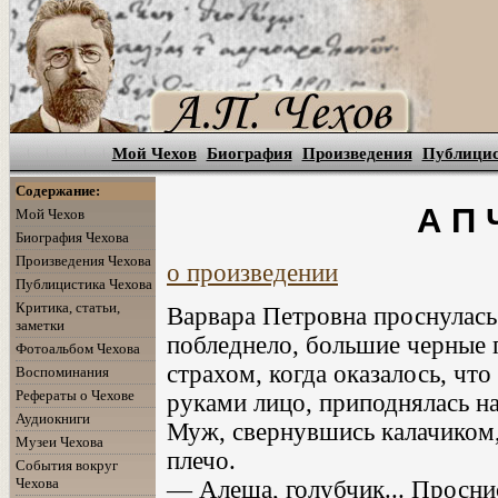
Мой Чехов
Биография
Произведения
Публици
Содержание:
А П 
Мой Чехов
Биография Чехова
Произведения Чехова
о произведении
Публицистика Чехова
Критика, статьи,
Варвара Петровна проснулась
заметки
побледнело, большие черные г
Фотоальбом Чехова
страхом, когда оказалось, что 
Воспоминания
Рефераты о Чехове
руками лицо, приподнялась на
Аудиокниги
Муж, свернувшись калачиком,
Музеи Чехова
плечо.
События вокруг
Чехова
— Алеша, голубчик... Проснис