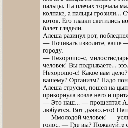
пальцы. На плечах торчала ма
колпаке, а пальцы грозили... С
котов. Его глазки светились 
балет глядели.
Алеша разинул рот, побледнел
— Почивать изволите, ваше —
городу.
— Нехорошо-с, милостисдарь
человек! Вы подрываете... эээ.
Нехорошо-с! Какое вам дело? В
вашему? Организм? Надо пони
Алеша струсил, пошел на цыпо
прикорнула возле него и прит
— Это наш... — прошептал Але
любуется. Вот дьявол-то! Неп
— Ммолодой человек! — услы
голос. — Где вы? Пожалуйте 