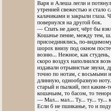
Варя и Алеша легли и потянул
утренней свежестью и стало с
калачиками и закрыли глаза. 
повернулся на другой бок.
— Спать не дают, чёрт бы взял!
Кошачье пение, между тем, шл
присоединялись, по-видимому
шорох внизу под окном посте
возню... Нежное, как студень, 
скоро воздух наполнился воз
издавали отрывистые звуки, д
точно по нотам, с восьмыми 
длинную, однообразную ноту..
старый и пылкий, пел каким-т
кошачьим, то басом, то тенор
— Мал... мал... Ту... ту... ту... 
Если б не пшиканье, то и под