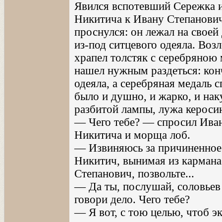
Явился вспотевший Сережка и,
Никитича к Ивану Степанович
проснулся: он лежал на своей
из-под ситцевого одеяла. Воз
храпел толстяк с серебряною 
нашел нужным раздеться: кон
одеяла, а серебряная медаль 
было и душно, и жарко, и нак
разбитой лампы, лужа кероси
— Чего тебе? — спросил Иван
Никитича и морща лоб.
— Извиняюсь за причиненное
Никитич, вынимая из карман
Степанович, позвольте...
— Да ты, послушай, соловьев 
говори дело. Чего тебе?
— Я вот, с тою целью, чтоб эк