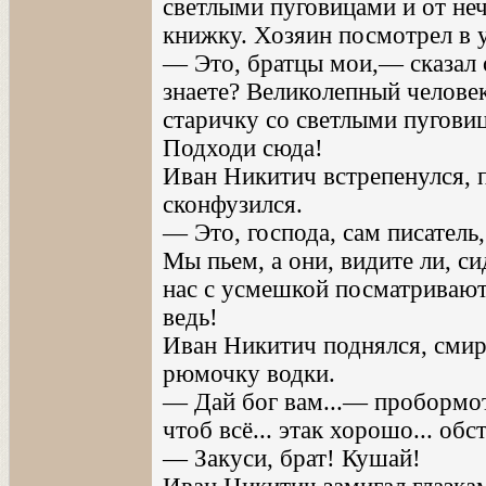
светлыми пуговицами и от неч
книжку. Хозяин посмотрел в у
— Это, братцы мои,— сказал 
знаете? Великолепный челове
старичку со светлыми пугови
Подходи сюда!
Иван Никитич встрепенулся, 
сконфузился.
— Это, господа, сам писател
Мы пьем, а они, видите ли, с
нас с усмешкой посматривают
ведь!
Иван Никитич поднялся, смир
рюмочку водки.
— Дай бог вам...— пробормо
чтоб всё... этак хорошо... обс
— Закуси, брат! Кушай!