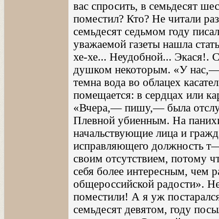
вас спросить, в семьдесят ш
поместил? Кто? Не читали ра
семьдесят седьмом году писа
уважаемой газеты нашла стать
хе-хе... Неудобной... Экася!. 
душком некоторым. «У нас,—
темна вода во облацех касател
помещается: в сердцах или кар
«Вчера,— пишу,— была отслу
Плевной убиенным. На панихи
начальствующие лица и гражд
исправляющего должность т—
своим отсутствием, потому ч
себя более интересным, чем р
общероссийской радости». Не 
поместили! А я уж постаралс
семьдесят девятом, году посы