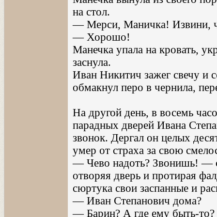
на стол.
— Мерси, Маничка! Извини, 
— Хорошо!
Манечка упала на кровать, ук
заснула.
Иван Никитич зажег свечу и с
обмакнул перо в чернила, пер
На другой день, в восемь час
парадных дверей Ивана Степа
звонок. Дергал он целых деся
умер от страха за свою смело
— Чево надоть? Звонишь! — с
отворяя дверь и протирая фа
сюртука свои заспанные и рас
— Иван Степанович дома?
— Барин? А где ему быть-то?