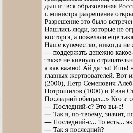
дышит вся образованная Росс
г. министра разрешение откр
Разрешение это было встречен
Нашлись люди, которые не ог
восторга, а пожелали еще так
Наше купечество, никогда не
— поддержать денежно какое-
также не кивнуло отрицательн
а как важно! Ай да ты! Ишь!
главных жертвователей. Вот 
(2000), Петр Семенович Алеб
Потрошилов (1000) и Иван Ст
Последний обещал...» Кто эт
— Последний-с? Это вы-с!
— Так я, по-твоему, значит, 
— Последний-с... То есть... эк..
— Так я последний?