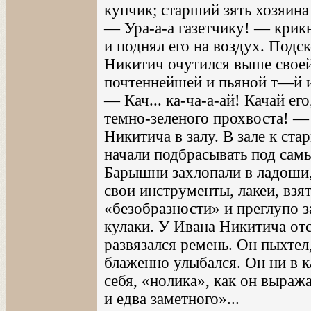
купчик; старший зять хозяина
— Ура-а-а газетчику! — крик
и поднял его на воздух. Подс
Никитич очутился выше своей 
почтеннейшей и пьяной т—й 
— Кач... ка-ча-а-ай! Качай ег
темно-зеленого прохвоста! —
Никитича в залу. В зале к ст
начали подбрасывать под самы
Барышни захлопали в ладоши
свои инструменты, лакеи, взя
«безобразности» и преглупо з
кулаки. У Ивана Никитича от
развязался ремень. Он пыхтел,
блаженно улыбался. Он ни в к
себя, «нолика», как он выраж
и едва заметного»...