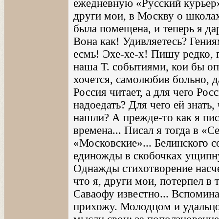
ежедневную «Русский курьер»
други мои, в Москву о школа
была помещена, и теперь я д
Вона как! Удивляетесь? Гения
есмь! Эхе-хе-х! Пишу редко, 
наша Т. событиями, кои бы опи
хочется, самолюбив больно, д
Россия читает, а для чего Рос
надоедать? Для чего ей знать,
нашли? А прежде-то как я пис
времена... Писал я тогда в «
«Московские»... Белинского 
единожды в скобочках ущипнул
Однажды стихотворение насче
что я, други мои, потерпел в 
Саваофу известно... Вспомина
прихожу. Молодцом и удальцо