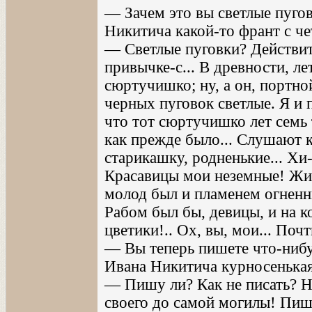
— Зачем это вы светлые пуго
Никитича какой-то франт с че
— Светлые пуговки? Действите
привычке-с... В древности, ле
сюртучишко; ну, а он, портн
черных пуговок светлые. Я и 
что тот сюртучишко лет семь т
как прежде было... Слушают 
старикашку, родненькие... Хи-
Красавицы мои неземные! Жит
молод был и пламенем огненн
Рабом был бы, девицы, и на к
цветики!.. Ох, вы, мои... По
— Вы теперь пишете что-ниб
Ивана Никитича курносенька
— Пишу ли? Как не писать? Н
своего до самой могилы! Пишу