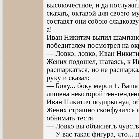
высокочестное, и да послужит
сказать, октавой для своего м
составят они собою сладкозв
а!
Иван Никитич выпил шампанск
победителем посмотрел на о
— Ловко, ловко, Иван Никити
Жених подошел, шатаясь, к И
расшаркаться, но не расшаркал
руку и сказал:
— Боку... боку мерси 1. Ваша
лишена некоторой тен-тенден
Иван Никитич подпрыгнул, об
Жених страшно сконфузился и
обнимать тестя.
— Ловко вы объяснять чувств
— У вас такая фигура, что... 