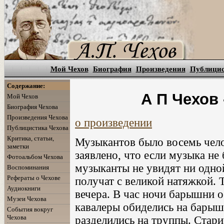
Мой Чехов
Биография
Произведения
Публици
Содержание:
А П Чехов
Мой Чехов
Биография Чехова
Произведения Чехова
о произведении
Публицистика Чехова
Критика, статьи,
Музыкантов было восемь чело
заметки
заявлено, что если музыка не 
Фотоальбом Чехова
музыканты не увидят ни одно
Воспоминания
Рефераты о Чехове
получат с великой натяжкой. 
Аудиокниги
вечера. В час ночи барышни о
Музеи Чехова
кавалеры обиделись на барыше
События вокруг
Чехова
разделились на труппы. Стари