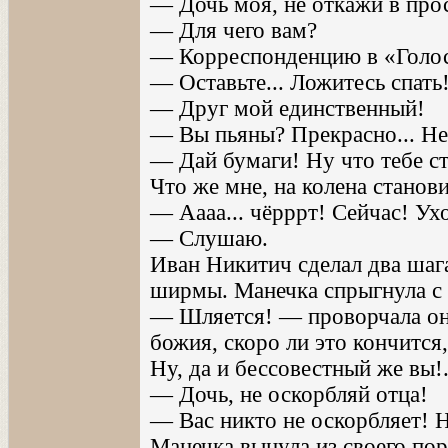
— Дочь моя, не откажи в про
— Для чего вам?
— Корреспонденцию в «Голос
— Оставьте... Ложитесь спать
— Друг мой единственный!
— Вы пьяны? Прекрасно... Не
— Дай бумаги! Ну что тебе ст
Что же мне, на колена станови
— Аааа... чёрррт! Сейчас! Ух
— Слушаю.
Иван Никитич сделал два шага
ширмы. Манечка спрыгнула с к
— Шляется! — проворчала он
божия, скоро ли это кончится
Ну, да и бессовестный же вы!.
— Дочь, не оскорбляй отца!
— Вас никто не оскорбляет! Н
Манечка вынула из своего по