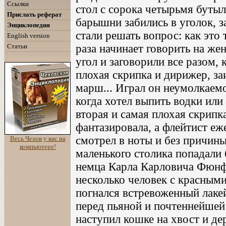
Ссылки
стол с сорока четырьмя бутыл
Прислать реферат
барышни забились в уголок, з
Энциклопедия
стали решать вопрос: как это 
English version
Статьи
раза начинает говорить на же
угол и заговорили все разом, 
плохая скрипка и дирижер, за
марш... Играл он неумолкаемо
когда хотел выпить водки или
вторая и самая плохая скрипк
фантазировала, а флейтист еж
смотрел в ноты и без причин
Весь Чехов у вас на
компьютере!
маленького столика попадали 
немца Карла Карловича Фюнф.
несколько человек с красным
погнался встревоженный лаке
перед пьяной и почтеннейшей
наступил кошке на хвост и дер