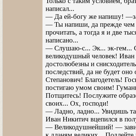
Только с таким условием, бра
написал...
— Да ей-богу же напишу! —з
— Ты напиши, да прежде чем 
прочитать, а тогда я и две т
написано...
— Слушаю-с... Эк... эк-гем..
великодушный человек! Иван 
достолюбезны и снисходитель
последствий, да не будет оно
Степанович! Благодетель! Гос
постигаю умом своим! Гуман
Потщитесь! Послужите образ
своих... Ох, господи!
— Ладно, ладно... Увидишь та
Иван Никитич вцепился в пол
— Великодушнейший! — зави
к дланям великих... Подлейте