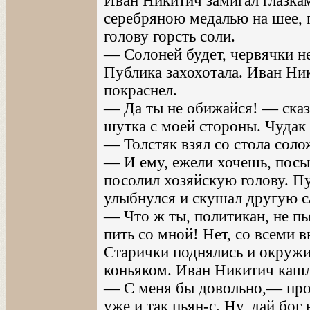
Иван Никитич замигал глазкам
серебряною медалью на шее, 
голову горсть соли.
— Солоней будет, червячки не
Публика захохотала. Иван Ник
покраснел.
— Да ты не обижайся! — сказ
шутка с моей стороны. Чудак 
— Толстяк взял со стола солож
— И ему, ежели хочешь, посы
посолил хозяйскую голову. П
улыбнулся и скушал другую с
— Что ж ты, политикан, не п
пить со мной! Нет, со всеми 
Старички поднялись и окружи
коньяком. Иван Никитич кашл
— С меня бы довольно,— про
уже и так пьян-с. Ну, дай бог