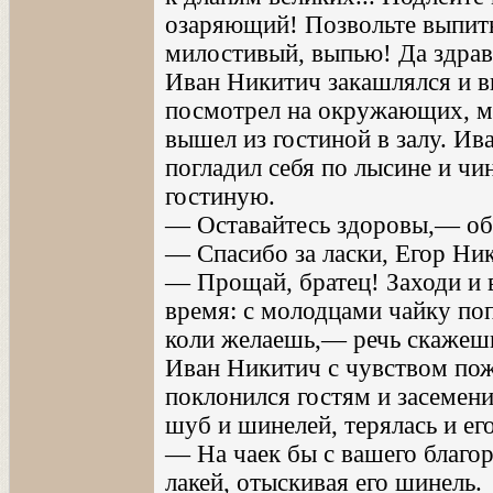
озаряющий! Позвольте выпить
милостивый, выпью! Да здравс
Иван Никитич закашлялся и 
посмотрел на окружающих, ми
вышел из гостиной в залу. Ив
погладил себя по лысине и ч
гостиную.
— Оставайтесь здоровы,— обр
— Спасибо за ласки, Егор Ни
— Прощай, братец! Заходи и в
время: с молодцами чайку по
коли желаешь,— речь скажешь
Иван Никитич с чувством пож
поклонился гостям и засемени
шуб и шинелей, терялась и е
— На чаек бы с вашего благо
лакей, отыскивая его шинель.