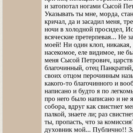
и затопотал ногами Сысой Пет
Указывать ты мне, морда, ста
кричал, да и засадил меня, т
ночи в холодной просидел, И
всяческие претерпевая... Не 
моей! Ни один клоп, никакая,
насекомое, еле видимое, не б
меня Сысой Петрович, царство
благочинный, отец Панкратий
своих отцом перочинным назы
какого-то благочинного и вооб
написано и будто я по легком
про него было написано и не 
собора, вдруг как свистнет ме
палкой, знаете ли; раз свистнет
ты, пропасть, что за комисси
духовник мой... Публично!! З