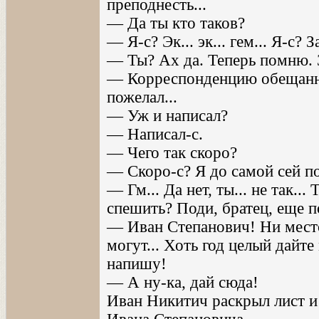
преподнесть...
— Да ты кто таков?
— Я-с? Эк... эк... гем... Я-с?
— Ты? Ах да. Теперь помню. 
— Корреспонденцию обещанну
пожелал...
— Уж и написал?
— Написал-с.
— Чего так скоро?
— Скоро-с? Я до самой сей п
— Гм... Да нет, ты... не так..
спешить? Поди, братец, еще 
— Иван Степанович! Ни место
могут... Хоть год целый дайте
напишу!
— А ну-ка, дай сюда!
Иван Никитич раскрыл лист и