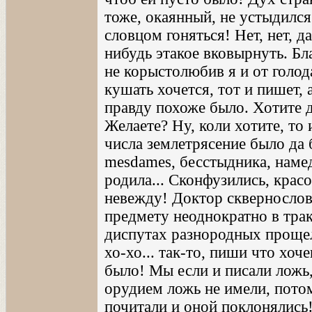
тоже, окаянный, не устыдился
словцом гоняться! Нет, нет, 
нибудь этакое вковырнуть. Бл
не корыстолюбив я и от голод
кушать хочется, тот и пишет, 
правду похоже было. Хотите 
Желаете? Ну, коли хотите, то 
числа землетрясение было да 
mesdames, бесстыдника, нам
родила... Сконфузились, кра
невежду! Доктор сквернослов
предмету неоднократно в тра
диспутах разнородных прощел
хо-хо... так-то, пиши что хоч
было! Мы если и писали ложь,
орудием ложь не имели, потом
почитали и оной поклонялись