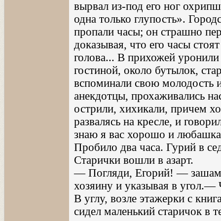
вырвал из-под его ног охрипш
одна только глупость». Городс
пропали часы; он страшно пер
доказывая, что его часы стоят
голова... В прихожей уронили 
гостиной, около бутылок, ста
вспоминали свою молодость и 
анекдотцы, прохаживались на
острили, хихикали, причем хо
развалясь на кресле, и говор
знаю я вас хорошо и любашка
Пробило два часа. Гурий в се
Старички вошли в азарт.
— Погляди, Егорий! — зашамк
хозяину и указывая в угол.— Ч
В углу, возле этажерки с книг
сидел маленький старичок в 