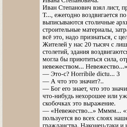
Ивана Степановича.
Иван Степанович взял лист, пр
Т..., ежегодно воздвигается п
выписываются столичные архи
строительные материалы, зат
всё это, надо признаться, с 
Жителей у нас 20 тысяч с лиш
столетий, здания воздвигаютс
могла бы приютиться сила, о
невежеством... Невежество...
— Это-с? Horribile dictu... 3
— А что это значит?..
— Бог его знает, что это зна
что-нибудь нехорошее или ужа
скобочках это выражение.
— «Невежество...» Мммм... «з
пользуется во всех слоях на
гражданства. Наконец-таки и 