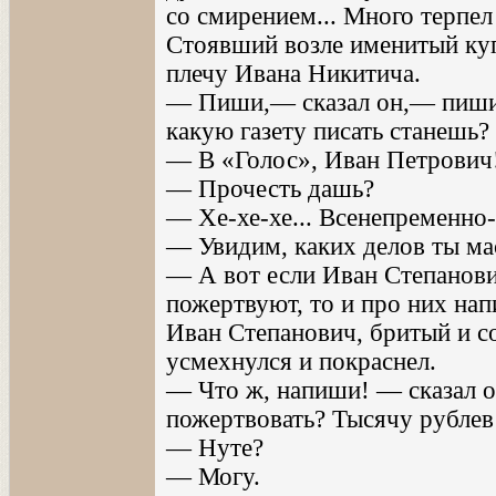
со смирением... Много терпел
Стоявший возле именитый ку
плечу Ивана Никитича.
— Пиши,— сказал он,— пиши!
какую газету писать станешь?
— В «Голос», Иван Петрович
— Прочесть дашь?
— Хе-хе-хе... Всенепременно-
— Увидим, каких делов ты мас
— А вот если Иван Степанови
пожертвуют, то и про них на
Иван Степанович, бритый и с
усмехнулся и покраснел.
— Что ж, напиши! — сказал 
пожертвовать? Тысячу рублев 
— Нуте?
— Могу.