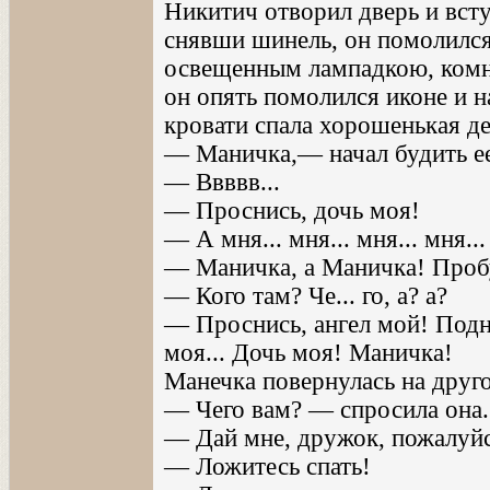
Никитич отворил дверь и всту
снявши шинель, он помолился
освещенным лампадкою, комна
он опять помолился иконе и н
кровати спала хорошенькая де
— Маничка,— начал будить е
— Ввввв...
— Проснись, дочь моя!
— А мня... мня... мня... мня...
— Маничка, а Маничка! Пробу
— Кого там? Че... го, а? а?
— Проснись, ангел мой! Под
моя... Дочь моя! Маничка!
Манечка повернулась на друго
— Чего вам? — спросила она.
— Дай мне, дружок, пожалуйст
— Ложитесь спать!