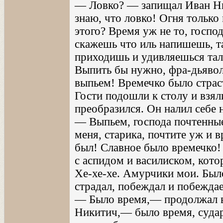
— Ловко? — запищал Иван Ни
знаю, что ловко! Огня только м
этого? Время уж не то, госпо
скажешь что иль напишешь, т
приходишь и удивляешься тал
Выпить бы нужно, фра-дьяволо
выпьем! Времечко было страс
Гости подошли к столу и взя
преобразился. Он налил себе н
— Выпьем, господа почтенны
меня, старика, почтите уж и 
был! Славное было времечко!
с аспидом и василиском, кото
Хе-хе-хе. Амурчики мои. Был
страдал, побеждал и побеждае
— Было время,— продолжал 
Никитич,— было время, судар