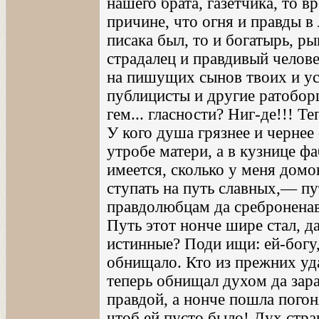
нашего брата, газетчика, то 
причине, что огня и правды 
писака был, то и богатырь, ры
страдалец и правдивый челове
на пишущих сынов твоих и ус
публицисты и другие ратоборцы
гем... гласности? Ниг-де!!! Те
У кого душа грязнее и чернее 
утробе матери, а в кузнице ф
имеется, сколько у меня домо
ступать на путь славных,— п
правдолюбцам да среброненав
Путь этот нонче шире стал, д
истинные? Поди ищи: ей-богу,
обнищало. Кто из прежних уда
теперь обнищал духом да зара
правдой, а нонче пошла погон
чтоб ей пусто было! Дух стра