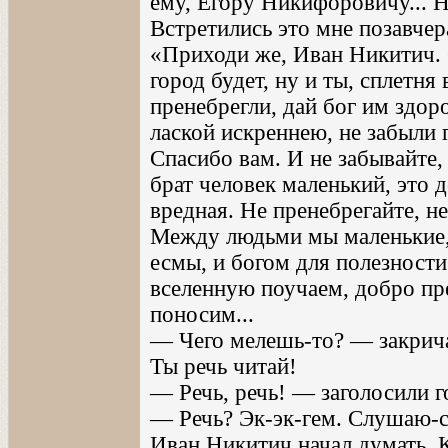
ему, Егору Никифоровичу... 
Встретились это мне позавчера
«Приходи же, Иван Никитич. 
город будет, ну и ты, сплетня
пренебрегли, дай бог им здор
лаской искреннею, не забыли 
Спасибо вам. И не забывайте,
брат человек маленький, это д
вредная. Не пренебрегайте, не
Между людьми мы маленькие, 
есмы, и богом для полезности
вселенную поучаем, добро пр
поносим...
— Чего мелешь-то? — закрич
Ты речь читай!
— Речь, речь! — заголосили г
— Речь? Эк-эк-гем. Слушаю-с
Иван Никитич начал думать. К