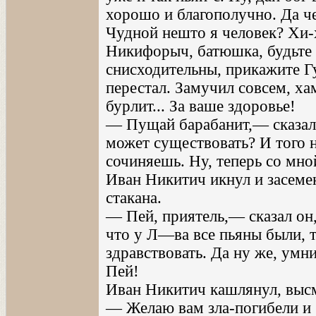
хорошо и благополучно. Да че
Чудной нешто я человек? Хи-х
Никифорыч, батюшка, будьте 
снисходительны, прикажите Г
перестал. Замучил совсем, хам
бурлит... За ваше здоровье!
— Пущай барабанит,— сказал
может существовать? И того 
сочиняешь. Ну, теперь со мно
Иван Никитич икнул и засеме
стакана.
— Пей, приятель,— сказал он,
что у Л—ва все пьяны были, 
здравствовать. Да ну же, умн
Пей!
Иван Никитич кашлянул, высм
— Желаю вам зла-погибели и б