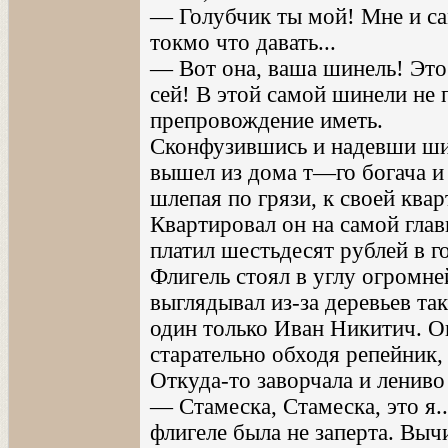
— Голубчик ты мой! Мне и сам
токмо что давать...
— Вот она, ваша шинель! Это
сей! В этой самой шинели не 
препровождение иметь.
Сконфузившись и надевши ши
вышел из дома т—го богача и 
шлепая по грязи, к своей квар
Квартировал он на самой глав
платил шестьдесят рублей в г
Флигель стоял в углу огромн
выглядывал из-за деревьев так
один только Иван Никитич. Он
старательно обходя репейник,
Откуда-то заворчала и лениво 
— Стамеска, Стамеска, это я.
флигеле была не заперта. Вы