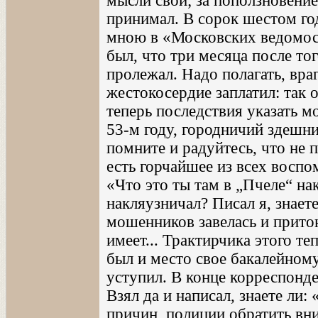
мысли свои; за поползновени
принимал. В сорок шестом г
мною в «Московских ведомос
был, что три месяца после то
пролежал. Надо полагать, вра
жестокосердие заплатил: так 
теперь последствия указать м
53-м году, городничий здешни
помните и радуйтесь, что не 
есть горчайшее из всех воспо
«Что это ты там в „Пчеле“ нак
накляузничал? Писал я, знаете
мошенников завелась и прито
имеет... Трактирчика этого теп
был и место свое бакалейном
уступил. В конце корреспонд
Взял да и написал, знаете ли
причин, полиции обратить вним