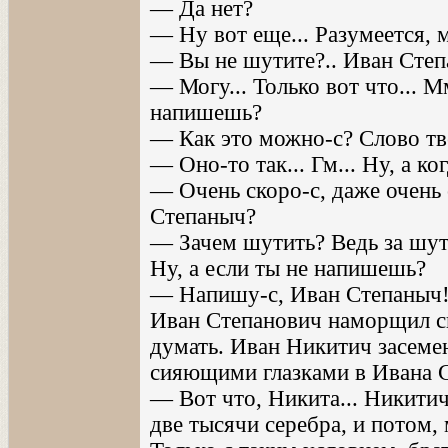
— Да нет?
— Ну вот еще... Разумеется, м
— Вы не шутите?.. Иван Степ
— Могу... Только вот что... М
напишешь?
— Как это можно-с? Слово тв
— Оно-то так... Гм... Ну, а к
— Очень скоро-с, даже очень 
Степаныч?
— Зачем шутить? Ведь за шутк
Ну, а если ты не напишешь?
— Напишу-с, Иван Степаныч! 
Иван Степанович наморщил с
думать. Иван Никитич засеме
сияющими глазками в Ивана 
— Вот что, Никита... Никитич..
две тысячи серебра, и потом, 