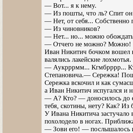
— Вот... я к нему.
— Из пошты, что ль? Спит он
— Нет, от себя... Собственно г
— Из чиновников?
— Нет... но... можно обождат
— Отчего не можно? Можно! 
Иван Никитич бочком вошел в
валялись лакейские лохмотья.
— Аукрррмм... Кгмбрррр... К
Степановича.— Сережка! Пош
Сережка вскочил и как сумас
а Иван Никитич испугался и на
— А? Кто? — доносилось до е
тебя, скотины, нету? Как? Из
У Ивана Никитича застучало в
похолодело в ногах. Приближ
— Зови его! — послышалось и