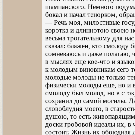
шампанского. Немного подума
бокал и начал тенорком, обр
— Речь моя, милостивые госу
коротка и длиннотою своею не
весьма трогательному для нас
сказал: блажен, кто смолоду б
сомневаюсь и даже полагаю, 
в мыслях еще кое-что и язык
к молодым виновникам сего т
молодые молоды не только теп
физически молоды еще, но и в
смолоду был молод, но в сток
сохранил до самой могилы. Д
словоблудия моего, в старост
душою, то есть живопарящим 
доски гробовой идеалы их, в 
состоит. Жизнь их обоюдная д