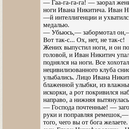
— Гаа-га-га-га! — заорал жени
ноги Ивана Никитича. Иван Ни
—й интеллигенции и ухватилс
медалью.
— Убьюсь,— забормотал он,—
Вот так-с... Ох, нет, не так-с!
Жених выпустил ноги, и он по
головой, и Иван Никитич упал
поднялся на ноги. Все хохота
нецивилизованного клуба сн
улыбались. Лицо Ивана Ники
блаженной улыбки, из влажны
искорки, а рот покривился на
направо, а нижняя вытянулась
— Господа почтенные! — заго
руки и поправляя ремешок,— 
того, чего вы от бога желаете.