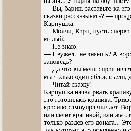
парня... У парня на лбу высту
— Вы, барин, заставьте-ка его
сказки рассказывать? — прод
Карпушка.
— Молчи, Карп, пусть сперва 
милый!
— Не знаю.
— Неужели не знаешь? А воро
заповедь?
— Да что вы меня спрашиваете
мы только один яблок съели, да
— Читай сказку!
Карпушка начал рвать крапиву
это готовилась крапива. Три
красиво самоуправничает. Вор
или сечет крапивой, или же о
только раздев его донага... Э
для которых это обыденно и с