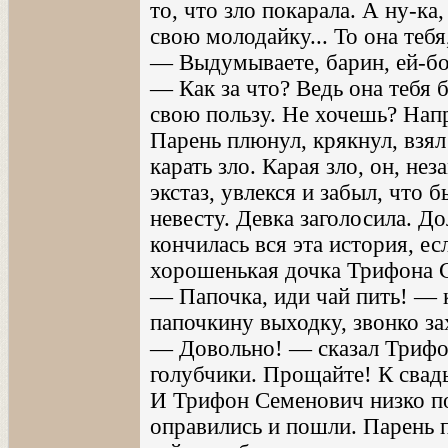
то, что зло покарала. А ну-к
свою молодайку... То она тебя,
— Выдумываете, барин, ей-богу
— Как за что? Ведь она тебя 
свою пользу. Не хочешь? Нап
Парень плюнул, крякнул, взял
карать зло. Карая зло, он, не
экстаз, увлекся и забыл, что 
невесту. Девка заголосила. До
кончилась вся эта история, ес
хорошенькая дочка Трифона 
— Папочка, иди чай пить! — 
папочкину выходку, звонко за
— Довольно! — сказал Трифо
голубчики. Прощайте! К свад
И Трифон Семенович низко по
оправились и пошли. Парень п