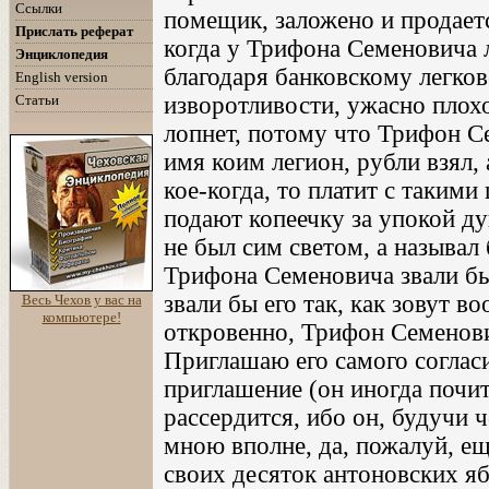
Ссылки
помещик, заложено и продаетс
Прислать реферат
когда у Трифона Семеновича л
Энциклопедия
благодаря банковскому легко
English version
Статьи
изворотливости, ужасно плохо
лопнет, потому что Трифон С
имя коим легион, рубли взял, 
кое-когда, то платит с таким
подают копеечку за упокой ду
не был сим светом, а называ
Трифона Семеновича звали бы
звали бы его так, как зовут в
Весь Чехов у вас на
компьютере!
откровенно, Трифон Семенови
Приглашаю его самого согласи
приглашение (он иногда почит
рассердится, ибо он, будучи
мною вполне, да, пожалуй, е
своих десяток антоновских ябл