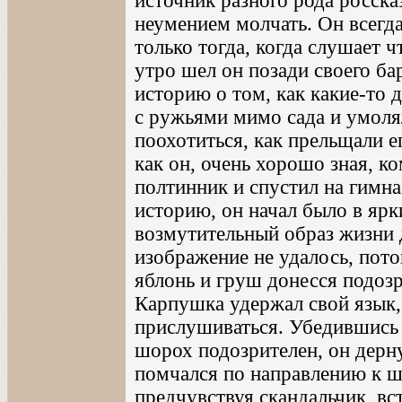
источник разного рода росска
неумением молчать. Он всегда
только тогда, когда слушает 
утро шел он позади своего ба
историю о том, как какие-то 
с ружьями мимо сада и умолял
поохотиться, как прельщали е
как он, очень хорошо зная, к
полтинник и спустил на гимна
историю, он начал было в ярк
возмутительный образ жизни 
изображение не удалось, пот
яблонь и груш донесся подоз
Карпушка удержал свой язык,
прислушиваться. Убедившись в
шорох подозрителен, он дерну
помчался по направлению к 
предчувствуя скандальчик, вс