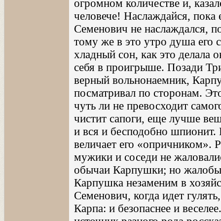
огромном количестве и, казало
человече! Наслаждайся, пока 
Семенович не наслаждался, пот
тому же в это утро душа его
хладный сон, как это делала о
себя в проигрыше. Позади Тр
верный вольнонаемник, Карпу
посматривал по сторонам. Э
чуть ли не превосходит само
чистит сапоги, еще лучше ве
и вся и бесподобно шпионит. 
величает его «опричником». Р
мужики и соседи не жаловали
обычаи Карпушки; но жалобы 
Карпушка незаменим в хозяй
Семенович, когда идет гулять,
Карпа: и безопаснее и веселе