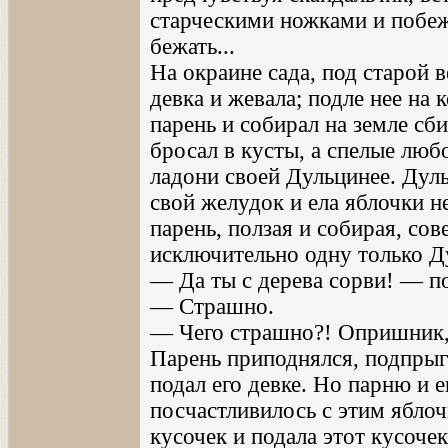
старческими ножками и побеж
бежать...
На окраине сада, под старой 
девка и жевала; подле нее на
парень и собирал на земле сб
бросал в кусты, а спелые лю
ладони своей Дульцинее. Дуль
свой желудок и ела яблочки н
парень, ползая и собирая, со
исключительно одну только Д
— Да ты с дерева сорви! — п
— Страшно.
— Чего страшно?! Опришник, н
Парень приподнялся, подпрыгн
подал его девке. Но парню и е
посчастливилось с этим яблоч
кусочек и подала этот кусоче