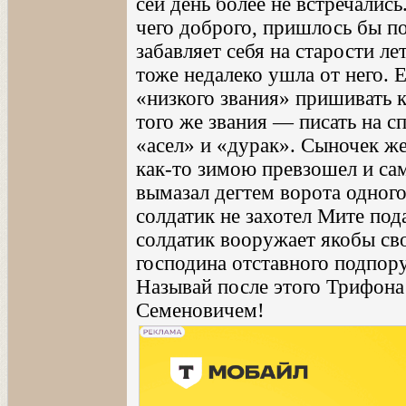
сей день более не встречались
чего доброго, пришлось бы по
забавляет себя на старости л
тоже недалеко ушла от него.
«низкого звания» пришивать 
того же звания — писать на 
«асел» и «дурак». Сыночек же
как-то зимою превзошел и са
вымазал дегтем ворота одного 
солдатик не захотел Мите пода
солдатик вооружает якобы св
господина отставного подпору
Называй после этого Трифон
Семеновичем!