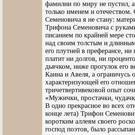
фамилии по миру не пустил, а
только именем и отечеством.
Семеновича я не стану: матер
Трифона Семеновича с руками
писанием по крайней мере ст
над своим толстым и длинным
его плутней в преферансе, ни 
платит ни долгов, ни процент
дьячком, ниже прогулок его 
Каина и Авеля, а ограничусь 
характеризующей его отношен
тричетвертивековой опыт со
«Мужички, простачки, чудачк
В одно прекрасное во всех о
конце лета) Трифон Семенови
коротким аллеям своего роско
господ поэтов, было рассыпа