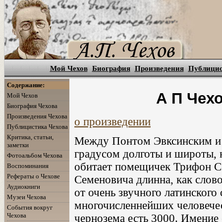
Мой Чехов
Биография
Произведения
Публици
Содержание:
А П Чехо
Мой Чехов
Биография Чехова
Произведения Чехова
о произведении
Публицистика Чехова
Критика, статьи,
Между Понтом Эвксинским и 
заметки
градусом долготы и широты, 
Фотоальбом Чехова
обитает помещичек Трифон С
Воспоминания
Рефераты о Чехове
Семеновича длинна, как слово
Аудиокниги
от очень звучного латинского
Музеи Чехова
многочисленнейших человечес
События вокруг
Чехова
чернозема есть 3000. Имение 