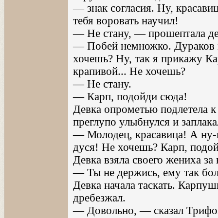
— знак согласия. Ну, красавиц
тебя воровать научил!
— Не стану, — прошептала де
— Побей немножко. Дураков н
хочешь? Ну, так я прикажу К
крапивой... Не хочешь?
— Не стану.
— Карп, подойди сюда!
Девка опрометью подлетела к
преглупо улыбнулся и заплака
— Молодец, красавица! А ну-к
дуся! Не хочешь? Карп, подо
Девка взяла своего жениха за
— Ты не держись, ему так бол
Девка начала таскать. Карпуш
дребезжал.
— Довольно, — сказал Трифон