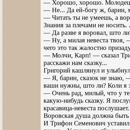
— Хорошо, хорошо. Молодец.
— Не... Да ей-богу ж, барин, 
— Читать ты не умеешь, а воро
Знания за плечами не носить.
— Да разве я воровал, што ли
— Ну, а милая невеста твоя,
чего это так жалостно приза
— Молчи, Карп! — сказал Три
расскажи нам сказку...
Григорий кашлянул и улыбнул
— Я, барин, сказок не знаю, 
ваши нужны, што ли? Коли я з
— Очень рад, милый, что у те
какую-нибудь сказку. Я послу
красавица-невеста послушает.
Воровская душа должна быть 
И Трифон Семенович уставил 