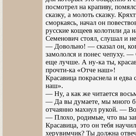
посмотрел на крапиву, помялс
сказку, а молоть сказку. Крях
сморкаясь, начал он повество
русские кощеев колотили да 
Семенович стоял, слушал и не 
— Довольно! — сказал он, ко
замололся и понес чепуху. —
еще лучше. А ну-ка ты, краса
прочти-ка «Отче наш»!
Красавица покраснела и едва
наш».
— Ну, а как же читается вось
— Да вы думаете, мы много б
отчаянно махнул рукой. — Вот
— Плохо, родимые, что вы зап
Красавица, это он тебя научи
херувимчик? Ты должна отве