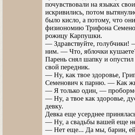
почувствовали на языках свои
искривились, потом вытянулис
было кисло, а потому, что он
физиономию Трифона Семено
рожицу Карпушки.
— Здравствуйте, голубчики! 
ним. — Что, яблочки кушаете?
Парень снял шапку и опустил 
свой передник.
— Ну, как твое здоровье, Гр
Семенович к парню. — Как ж
— Я только один, — пробормот
— Ну, а твое как здоровье, 
девку.
Девка еще усерднее принялась
— Ну, а свадьбы вашей еще н
— Нет еще... Да мы, барин, ей-б