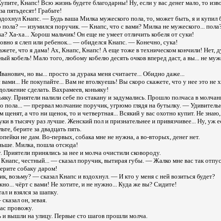
пите, Кнапс! Всю жизнь будете благодарны! Ну, если у вас денег мало, то изв
 за пятьдесят! Грабьте!
здохнул Кнапс. — Будь ваша Милка мужеского пола, то, может быть, я и купил бы
пола? — изумился поручик. — Кнапс, что с вами? Милка не мужеского... пола?
а? Ха-ха... Хорош мальчик! Он еще не умеет отличить кобеля от суки!
овно я слеп или ребенок... — обиделся Кнапс. — Конечно, сука!
жете, что я дама! Ах, Кнапс, Кнапс! А еще тоже в техническом кончили! Нет, д
ый кобель! Мало того, любому кобелю десять очков вперед даст, а вы... не муж
нович, но вы... просто за дурака меня считаете... Обидно даже...
вами... Не покупайте... Вам не втолкуешь! Вы скоро скажете, что у нее это не хв
должение сделать. Вахрамеев, коньяку!
яку. Приятели налили себе по стакану и задумались. Прошло полчаса в молчан
о пола... — прервал молчание поручик, угрюмо глядя на бутылку. — Удивительн
 щенят, а что ни щенок, то и четвертная... Всякий у вас охотно купит. Не знаю
уки в тысячу раз лучше. Женский пол и признательнее и привязчивее... Ну, уж е
льте, берите за двадцать пять.
копейки не дам. Во-первых, собака мне не нужна, а во-вторых, денег нет.
ньше. Милка, пошла отсюда!
 Приятели принялись за нее и молча очистили сковороду.
напс, честный... — сказал поручик, вытирая губы. — Жалко мне вас так отпус
Берите собаку даром!
ик, возьму? — сказал Кнапс и вздохнул. — И кто у меня с ней возиться будет?
но... чёрт с вами! Не хотите, и не нужно... Куда же вы? Сидите!
ал и взялся за шапку.
сказал он, зевая.
вас провожу.
 и вышли на улицу. Первые сто шагов прошли молча.