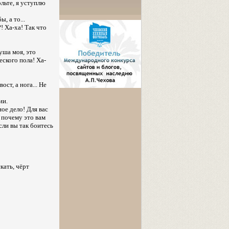
ольте, я уступлю
, а то...
! Ха-ха! Так что
уша моя, это
еского пола! Ха-
ост, а нога... Не
ии.
ое дело! Для вас
, почему это вам
сли вы так боитесь
кать, чёрт