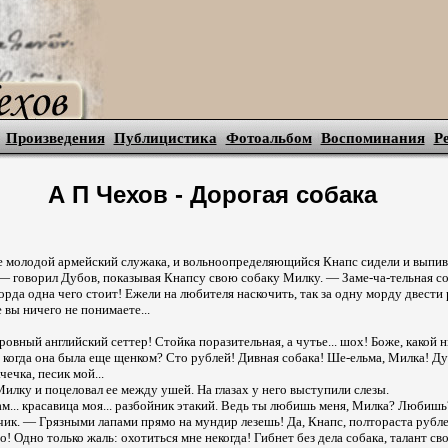
Произведения
Публицистика
Фотоальбом
Воспоминания
Р
А П Чехов - Дорогая собака
е молодой армейский служака, и вольноопределяющийся Кнапс сидели и выпив
— говорил Дубов, показывая Кнапсу свою собаку Милку. — Заме-ча-тельная с
рда одна чего стоит! Ежели на любителя наскочить, так за одну морду двести 
 вы ничего не понимаете...
овный английский сеттер! Стойка поразительная, а чутье... шох! Боже, какой н
у, когда она была еще щенком? Сто рублей! Дивная собака! Ше-ельма, Милка! Д
чечка, песик мой...
Милку и поцеловал ее между ушей. На глазах у него выступили слезы.
м... красавица моя... разбойник этакий. Ведь ты любишь меня, Милка? Любишь?
ик. — Грязными лапами прямо на мундир лезешь! Да, Кнапс, полтораста рублей
о! Одно только жаль: охотиться мне некогда! Гибнет без дела собака, талант сво