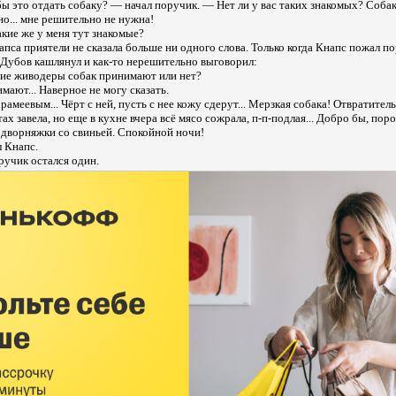
бы это отдать собаку? — начал поручик. — Нет ли у вас таких знакомых? Собак
но... мне решительно не нужна!
акие же у меня тут знакомые?
пса приятели не сказала больше ни одного слова. Только когда Кнапс пожал п
 Дубов кашлянул и как-то нерешительно выговорил:
ние живодеры собак принимают или нет?
ают... Наверное не могу сказать.
меевым... Чёрт с ней, пусть с нее кожу сдерут... Мерзкая собака! Отвратитель
ах завела, но еще в кухне вчера всё мясо сожрала, п-п-подлая... Добро бы, пор
ь дворняжки со свиньей. Спокойной ночи!
 Кнапс.
ручик остался один.