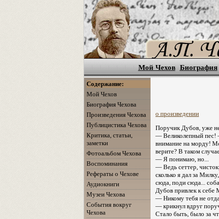
Мой Чехов
Биография
Содержание:
Мой Чехов
Биография Чехова
о произведении
Произведения Чехова
Публицистика Чехова
Поручик Дубов, уже н
Критика, статьи,
— Великолепный пес! 
заметки
внимание на морду! Мо
верите? В таком случае
Фотоальбом Чехова
— Я понимаю, но...
Воспоминания
— Ведь сеттер, чистокр
Рефераты о Чехове
сколько я дал за Милк
сюда, поди сюда... соба
Аудиокниги
Дубов привлек к себе 
Музеи Чехова
— Никому тебя не отда
События вокруг
— крикнул вдруг поруч
Чехова
Стало быть, было за чт