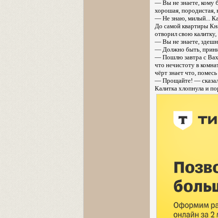
— Вы не знаете, кому 
хорошая, породистая, 
— Не знаю, милый... К
До самой квартиры Кна
отворил свою калитку,
— Вы не знаете, здеш
— Должно быть, приним
— Пошлю завтра с Вахра
что нечистоту в комнат
чёрт знает что, помес
— Прощайте! — сказал
Калитка хлопнула и по