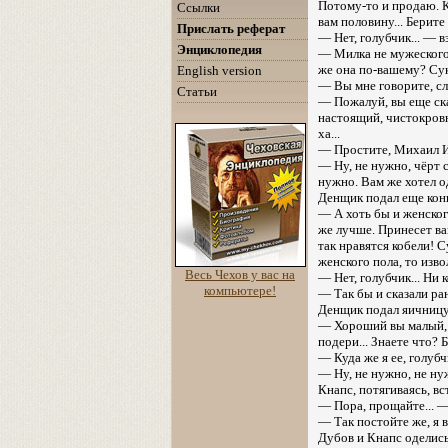
Потому-то и продаю. Ку
Ссылки
вам половину... Берите
Прислать реферат
— Нет, голубчик... — в
Энциклопедия
— Милка не мужеского 
же она по-вашему? Сук
English version
— Вы мне говорите, сл
Статьи
— Пожалуй, вы еще ска
настоящий, чистокровн
ха...
— Простите, Михаил Ива
— Ну, не нужно, чёрт с 
нужно. Вам же хотел о
Денщик подал еще конь
— А хоть бы и женског
же лучше. Принесет вам
так нравятся кобели! С
женского пола, то изво
Весь Чехов у вас на
— Нет, голубчик... Ни 
компьютере!
— Так бы и сказали ра
Денщик подал яичницу.
— Хороший вы малый, К
подери... Знаете что? 
— Куда же я ее, голубч
— Ну, не нужно, не нуж
Кнапс, потягиваясь, вст
— Пора, прощайте... — 
— Так постойте же, я 
Дубов и Кнапс оделись