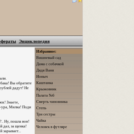
ефераты
Энциклопедия
Избранное:
Вишневый сад
Дама с собачкой
Дядя Ваня
Ионыч
али.
Каштанка
обака! Вы обратите
рублей дадут! Не
Крыжовник
Палата №6
Смерть чиновника
юх! Знаете,
у-ура, Милка! Поди
Степь
Три сестры
Чайка
.. Ну, пошла вон!
 дал, за щенка!
Человек в футляре
й зарывает...