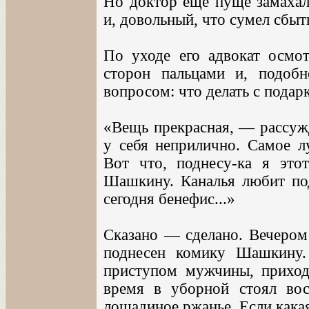
Но доктор еще пуще замахал
и, довольный, что сумел сбыть
По уходе его адвокат осмот
сторон пальцами и, подобн
вопросом: что делать с подар
«Вещь прекрасная, — рассужд
у себя неприлично. Самое л
Вот что, поднесу-ка я это
Шашкину. Каналья любит под
сегодня бенефис...»
Сказано — сделано. Вечером
поднесен комику Шашкину.
приступом мужчины, приход
время в уборной стоял во
лошадиное ржанье. Если какая