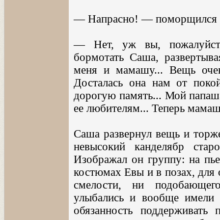
— Напрасно! — поморщился д
— Нет, уж вы, пожалуйст
бормотать Саша, развертыв
меня и мамашу... Вещь очен
Досталась она нам от поко
дорогую память... Мой папаш
ее любителям... Теперь мамаш
Саша развернул вещь и торже
невысокий канделябр стар
Изображал он группу: на пье
костюмах Евы и в позах, для 
смелости, ни подобающег
улыбались и вообще имели т
обязанность поддерживать 