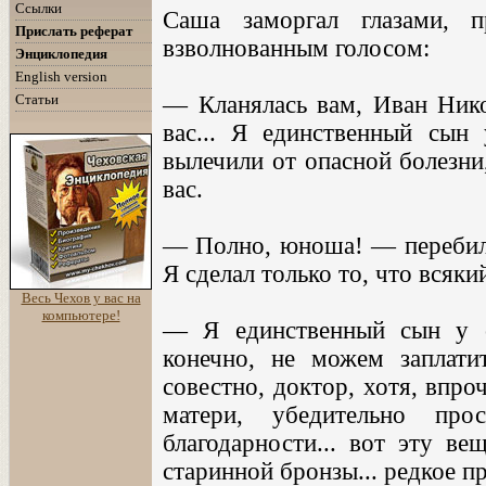
Ссылки
Саша заморгал глазами, 
Прислать реферат
взволнованным голосом:
Энциклопедия
English version
Статьи
— Кланялась вам, Иван Нико
вас... Я единственный сын 
вылечили от опасной болезни,
вас.
— Полно, юноша! — перебил 
Я сделал только то, что всяки
Весь Чехов у вас на
компьютере!
— Я единственный сын у с
конечно, не можем заплати
совестно, доктор, хотя, впро
матери, убедительно пр
благодарности... вот эту ве
старинной бронзы... редкое п