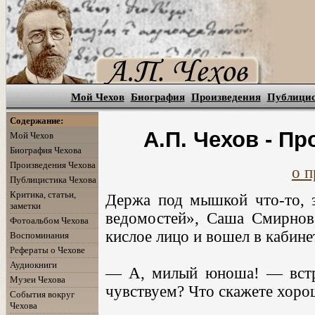
Мой Чехов
Биография
Произведения
Публици
Содержание:
А.П. Чехов - П
Мой Чехов
Биография Чехова
Произведения Чехова
о п
Публицистика Чехова
Критика, статьи,
Держа под мышкой что-то, 
заметки
ведомостей», Саша Смирнов,
Фотоальбом Чехова
кислое лицо и вошел в кабине
Воспоминания
Рефераты о Чехове
Аудиокниги
— А, милый юноша! — встре
Музеи Чехова
чувствуем? Что скажете хоро
События вокруг
Чехова