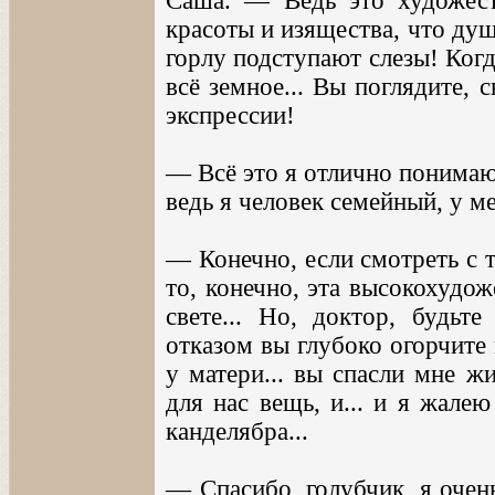
Саша. — Ведь это художест
красоты и изящества, что душ
горлу подступают слезы! Ког
всё земное... Вы поглядите, 
экспрессии!
— Всё это я отлично понимаю
ведь я человек семейный, у м
— Конечно, если смотреть с 
то, конечно, эта высокохудо
свете... Но, доктор, будьт
отказом вы глубоко огорчите
у матери... вы спасли мне ж
для нас вещь, и... и я жалею
канделябра...
— Спасибо, голубчик, я очень